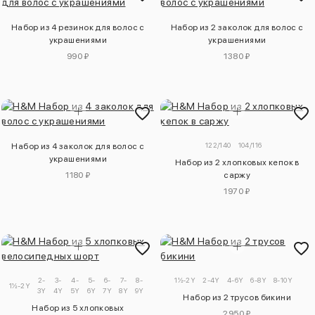
Набор из 4 резинок для волос с
Набор из 2 заколок для волос с
украшениями
украшениями
990 ₽
1380 ₽
122/140
104/116
Набор из 4 заколок для волос с
украшениями
Набор из 2 хлопковых кепок в
1180 ₽
саржу
1970 ₽
2-
3-
4-
5-
6-
7-
8-
9-
1½-2Y
2-4Y
4-6Y
6-8Y
8-10Y
1½-2Y
3Y
4Y
5Y
6Y
7Y
8Y
9Y
10Y
Набор из 2 трусов бикини
Набор из 5 хлопковых
2950 ₽