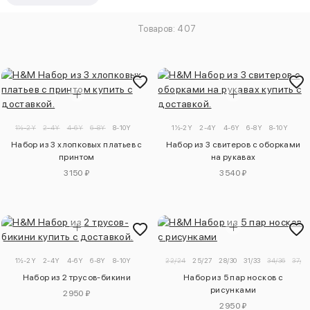
Товаров: 407
1½-2Y
2-4Y
4-6Y
6-8Y
8-10Y
1½-2Y
2-4Y
4-6Y
6-8Y
8-10Y
Набор из 3 хлопковых платьев с
Набор из 3 свитеров с оборками
принтом
на рукавах
3150 ₽
3540 ₽
1½-2Y
2-4Y
4-6Y
6-8Y
8-10Y
22/24
25/27
28/30
31/33
34/36
37/39
Набор из 2 трусов-бикини
Набор из 5 пар носков с
рисунками
2950 ₽
2950 ₽