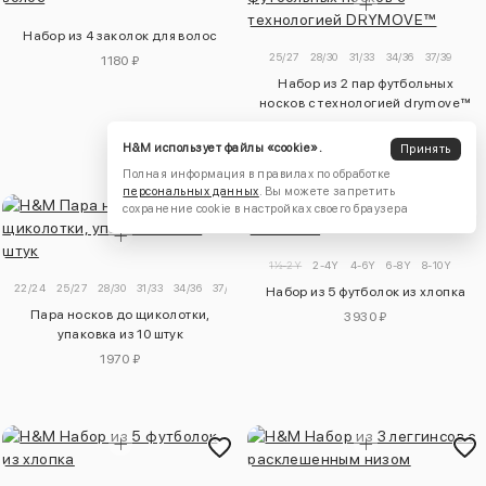
Набор из 4 заколок для волос
25/27
28/30
31/33
34/36
37/39
1180 ₽
Набор из 2 пар футбольных
носков с технологией drymove™
1580 ₽
H&M использует файлы «cookie».
Принять
Полная информация в правилах по обработке
персональных данных
. Вы можете запретить
сохранение cookie в настройках своего браузера
1½-2Y
2-4Y
4-6Y
6-8Y
8-10Y
22/24
25/27
28/30
31/33
34/36
37/39
Набор из 5 футболок из хлопка
Пара носков до щиколотки,
3930 ₽
упаковка из 10 штук
1970 ₽