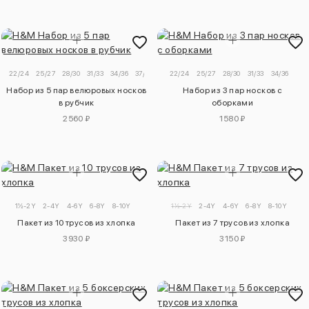
22/24
25/27
28/30
31/33
34/36
37/39
40/42
22/24
25/27
28/30
31/33
34/36
Набор из 5 пар велюровых носков
Набор из 3 пар носков с
в рубчик
оборками
2560 ₽
1580 ₽
1½-2Y
2-4Y
4-6Y
6-8Y
8-10Y
1½-2Y
2-4Y
4-6Y
6-8Y
8-10Y
Пакет из 10 трусов из хлопка
Пакет из 7 трусов из хлопка
3930 ₽
3150 ₽