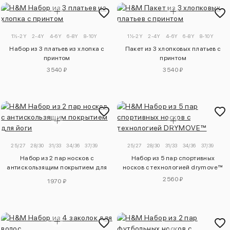
1½-2Y
2-4Y
4-6Y
6-8Y
8-10Y
1½-2Y
2-4Y
4-6Y
6-8Y
8-10Y
Набор из 3 платьев из хлопка с
Пакет из 3 хлопковых платьев с
принтом
принтом
3540 ₽
3540 ₽
25/27
28/30
31/33
34/36
37/39
25/27
28/30
31/33
34/36
37/39
Набор из 2 пар носков с
Набор из 5 пар спортивных
антискользящим покрытием для
носков с технологией drymove™
йоги
2560 ₽
1970 ₽