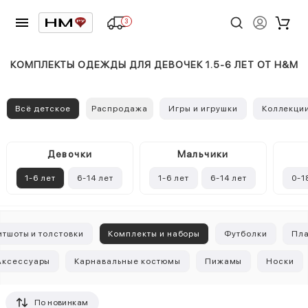
3
КОМПЛЕКТЫ ОДЕЖДЫ ДЛЯ ДЕВОЧЕК 1.5-6 ЛЕТ ОТ H&M
Всё детское
Распродажа
Игры и игрушки
Коллекци
Девочки
Mальчики
1-6 лет
6-14 лет
1-6 лет
6-14 лет
0-1
итшоты и толстовки
Комплекты и наборы
Футболки
Пла
Аксессуары
Карнавальные костюмы
Пижамы
Носки
По новинкам