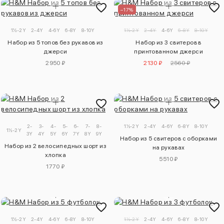
–17%
1½-2Y
2-4Y
4-6Y
6-8Y
8-10Y
1½-2Y
2-4Y
4-6Y
6-8Y
8-10Y
Набор из 5 топов без рукавов из
Набор из 3 свитеров в
джерси
принтованном джерси
2950 ₽
2130 ₽
2560 ₽
2-
3-
4-
5-
6-
7-
8-
9-
1½-2Y
2-4Y
4-6Y
6-8Y
8-10Y
1½-2Y
3Y
4Y
5Y
6Y
7Y
8Y
9Y
10Y
Набор из 5 свитеров с оборками
Набор из 2 велосипедных шорт из
на рукавах
хлопка
5510 ₽
1770 ₽
1½-2Y
2-4Y
4-6Y
6-8Y
8-10Y
1½-2Y
2-4Y
4-6Y
6-8Y
8-10Y