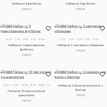
Набор из 5 футболок
Набор из 3 футболок
4520 ₽
2560 ₽
1½-2Y
2-4Y
4-6Y
6-8Y
8-10Y
1½-2Y
2-4Y
4-6Y
6-8Y
8-10Y
Набор из 3 принтованных
Набор из 2 свитеров с оборками
футболок
3150 ₽
2560 ₽
22/24
25/27
28/30
31/33
34/36
37/39
Набор из 2 резинок для волос с
бантом
Пачка из 10 пар носков до
щиколотки
1580 ₽
1970 ₽