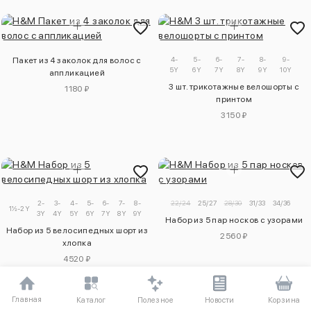
4-
5-
6-
7-
8-
9-
Пакет из 4 заколок для волос с
5Y
6Y
7Y
8Y
9Y
10Y
аппликацией
3 шт. трикотажные велошорты с
1180 ₽
принтом
3150 ₽
2-
3-
4-
5-
6-
7-
8-
9-
22/24
25/27
28/30
31/33
34/36
1½-2Y
3Y
4Y
5Y
6Y
7Y
8Y
9Y
10Y
Набор из 5 пар носков с узорами
Набор из 5 велосипедных шорт из
2560 ₽
хлопка
4520 ₽
Главная
Полезное
Каталог
Новости
Корзина