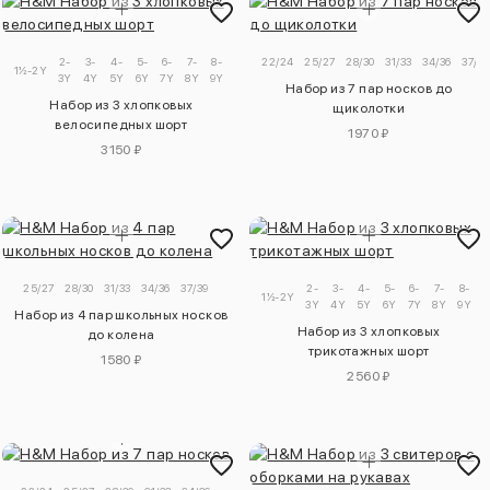
2-
3-
4-
5-
6-
7-
8-
9-
22/24
25/27
28/30
31/33
34/36
37/39
1½-2Y
3Y
4Y
5Y
6Y
7Y
8Y
9Y
10Y
Набор из 7 пар носков до
Набор из 3 хлопковых
щиколотки
велосипедных шорт
1970 ₽
3150 ₽
25/27
28/30
31/33
34/36
37/39
2-
3-
4-
5-
6-
7-
8-
1½-2Y
3Y
4Y
5Y
6Y
7Y
8Y
9Y
1
Набор из 4 пар школьных носков
Набор из 3 хлопковых
до колена
трикотажных шорт
1580 ₽
2560 ₽