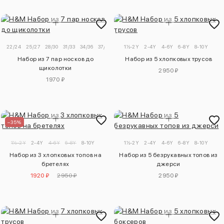
22/24
25/27
28/30
31/33
34/36
37/39
1½-2Y
2-4Y
4-6Y
6-8Y
8-10Y
Набор из 7 пар носков до
Набор из 5 хлопковых трусов
щиколотки
2950 ₽
1970 ₽
–35%
1½-2Y
2-4Y
4-6Y
6-8Y
8-10Y
1½-2Y
2-4Y
4-6Y
6-8Y
8-10Y
Набор из 3 хлопковых топов на
Набор из 5 безрукавных топов из
бретелях
джерси
1920 ₽
2950 ₽
2950 ₽