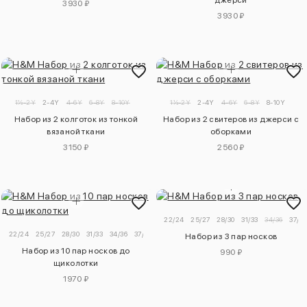
джерси
3930 ₽
3930 ₽
1½-2Y
2-4Y
4-6Y
6-8Y
8-10Y
1½-2Y
2-4Y
4-6Y
6-8Y
8-10Y
Набор из 2 колготок из тонкой
Набор из 2 свитеров из джерси с
вязаной ткани
оборками
3150 ₽
2560 ₽
22/24
25/27
28/30
31/33
34/36
37/39
22/24
25/27
28/30
31/33
34/36
37/39
Набор из 3 пар носков
Набор из 10 пар носков до
990 ₽
щиколотки
1970 ₽