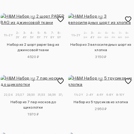
2-
3-
4-
5-
6-
7-
8-
9-
2-
3-
4-
5-
6-
7-
8-
1½-2Y
1½-2Y
3Y
4Y
5Y
6Y
7Y
8Y
9Y
10Y
3Y
4Y
5Y
6Y
7Y
8Y
9Y
1
Набор из 2 шорт paper bag из
Набор из 3 велосипедных шорт из
джинсовой ткани
хлопка
4520 ₽
3150 ₽
22/24
25/27
28/30
31/33
34/36
37/39
1½-2Y
2-4Y
4-6Y
6-8Y
8-10Y
Набор из 7 пар носков до
Набор из 5 трусиков из хлопка
щиколотки
2950 ₽
1970 ₽