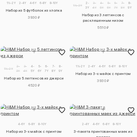
1½-2Y
2-4Y
4-6Y
6-8Y
8-10Y
2-
3-
4-
5-
6-
7-
8-
1½-2Y
3Y
4Y
5Y
6Y
7Y
8Y
9Y
1
Набор из 5 футболок из хлопка
Набор из 3 леггинсов с
3930 ₽
расклешенным низом
5510 ₽
2-
3-
4-
5-
6-
7-
8-
9-
1½-2Y
2-4Y
4-6Y
6-8Y
8-10Y
1½-2Y
3Y
4Y
5Y
6Y
7Y
8Y
9Y
10Y
Набор из 3-х майок с принтом
Набор из 5 леггинсов из джерси
3930 ₽
4520 ₽
4-6Y
6-8Y
8-10Y
2-4Y
4-6Y
6-8Y
8-10Y
Набор из 3-х майок с принтом
3-пакета принтованных маек из