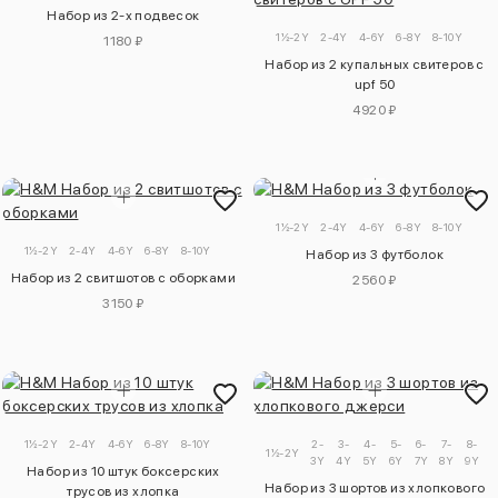
Набор из 2-х подвесок
1½-2Y
2-4Y
4-6Y
6-8Y
8-10Y
1180 ₽
Набор из 2 купальных свитеров с
upf 50
4920 ₽
1½-2Y
2-4Y
4-6Y
6-8Y
8-10Y
1½-2Y
2-4Y
4-6Y
6-8Y
8-10Y
Набор из 3 футболок
Набор из 2 свитшотов с оборками
2560 ₽
3150 ₽
1½-2Y
2-4Y
4-6Y
6-8Y
8-10Y
2-
3-
4-
5-
6-
7-
8-
1½-2Y
3Y
4Y
5Y
6Y
7Y
8Y
9Y
1
Набор из 10 штук боксерских
Набор из 3 шортов из хлопкового
трусов из хлопка