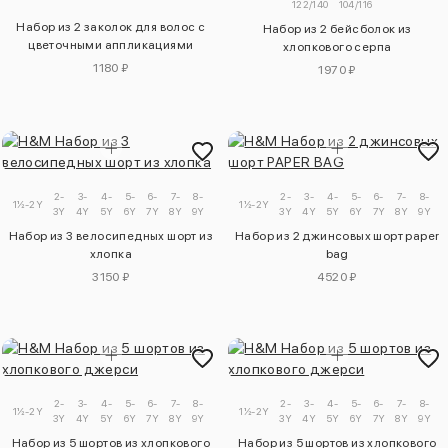
122/140
104/116
Набор из 2 заколок для волос с
Набор из 2 бейсболок из
цветочными аппликациями
хлопкового серпа
1180 ₽
1970 ₽
2-
3-
4-
5-
6-
7-
8-
9-
2-
3-
4-
5-
6-
7-
8-
1½-2Y
1½-2Y
3Y
4Y
5Y
6Y
7Y
8Y
9Y
10Y
3Y
4Y
5Y
6Y
7Y
8Y
9Y
1
Набор из 3 велосипедных шорт из
Набор из 2 джинсовых шорт paper
хлопка
bag
3150 ₽
4520 ₽
2-
3-
4-
5-
6-
7-
8-
9-
2-
3-
4-
5-
6-
7-
8-
1½-2Y
1½-2Y
3Y
4Y
5Y
6Y
7Y
8Y
9Y
10Y
3Y
4Y
5Y
6Y
7Y
8Y
9Y
1
Набор из 5 шортов из хлопкового
Набор из 5 шортов из хлопкового