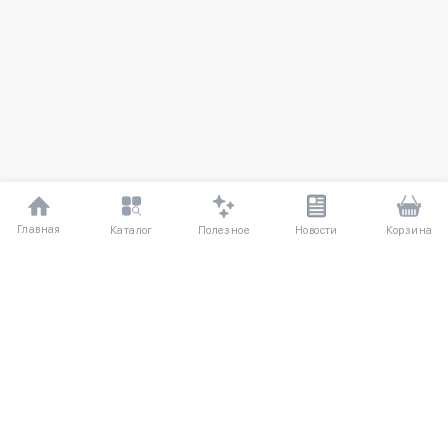
Главная
Полезное
Каталог
Новости
Корзина
ДЛЯ ПОКУПАТЕЛЕЙ
Частые вопросы
О компании
Способы оплаты
Соглашение