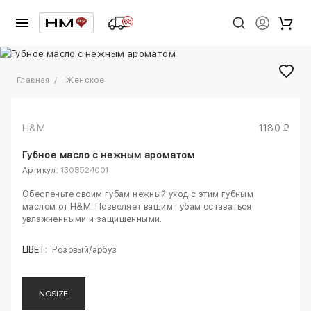
66
1
/
1
Главная
Женское
H&M
1180 ₽
Губное масло с нежным ароматом
Артикул:
1308524001
Обеспечьте своим губам нежный уход с этим губным
маслом от H&M. Позволяет вашим губам оставаться
увлажненными и защищенными.
ЦВЕТ:
Розовый/арбуз
NOSIZE