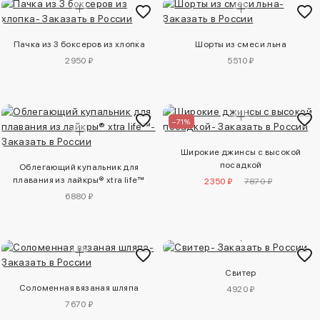
Пачка из 3 боксеров из хлопка
Шорты из смеси льна
2950 ₽
5510 ₽
–71%
Широкие джинсы с высокой
посадкой
Облегающий купальник для
плавания из лайкры® xtra life™
2350 ₽
7870 ₽
6880 ₽
Свитер
Соломенная вязаная шляпа
4920 ₽
7670 ₽