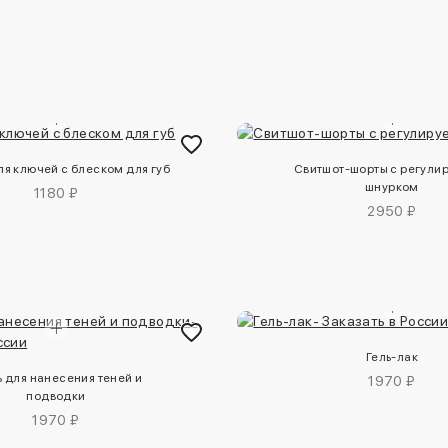
ля ключей с блеском для губ
Свитшот-шорты с регул
шнурком
1180 ₽
2950 ₽
Гель-лак
ь для нанесения теней и
1970 ₽
подводки
1970 ₽