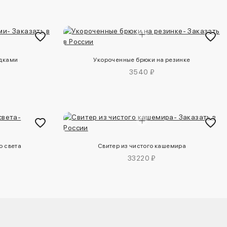
адками
Укороченные брюки на резинке
3540 ₽
о света
Свитер из чистого кашемира
33220 ₽