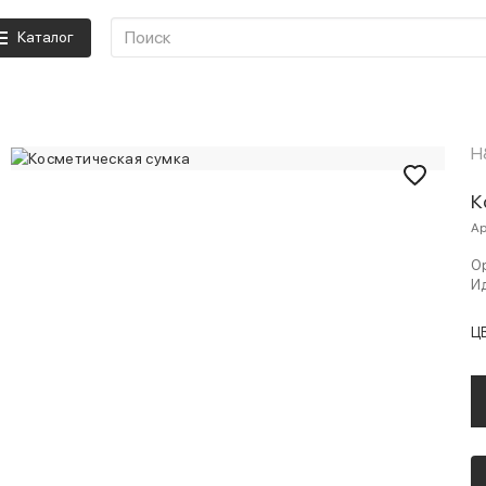
Каталог
H
К
Ар
Ор
Ид
Ц