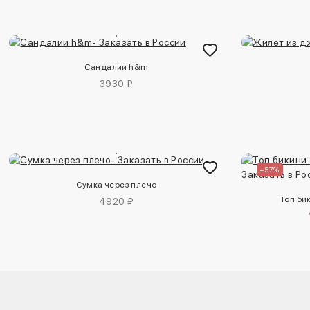
Сандалии h&m
3930 ₽
–57%
Сумка через плечо
Топ би
4920 ₽