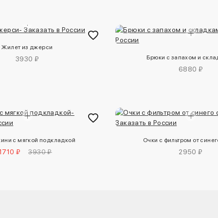
Жилет из джерси
Брюки с запахом и скл
3930 ₽
6880 ₽
кини с мягкой подкладкой
Очки с фильтром от синег
1710 ₽
3930 ₽
2950 ₽