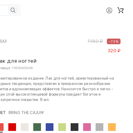
&M
1180 ₽
–73%
320 ₽
ак для ногтей
тикул:
1165045006
митированное издание. Лак для ногтей, ориентированный на
дные тенденции, представлен в прекрасном разнообразии
етов и вдохновляющих эффектов. Наносится быстро и легко -
ин слой высокоглянцевой формулы придает богатое и
зупречное покрытие. 8 мл.
ВЕТ:
BRING THE CAJUN!