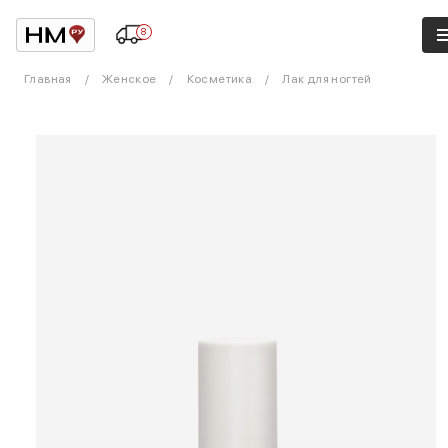
8
Главная
Женское
Косметика
Лак для ногтей