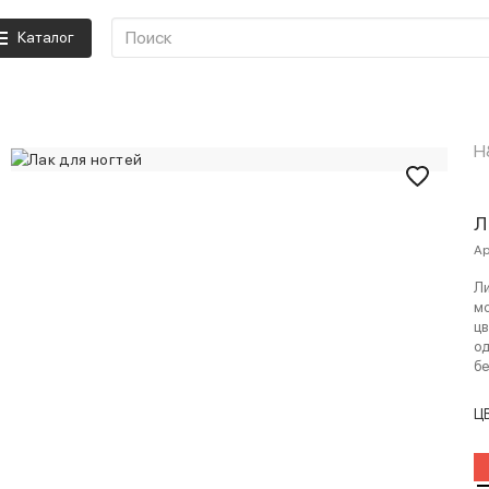
Каталог
H
Л
Ар
Ли
мо
цв
од
бе
Ц