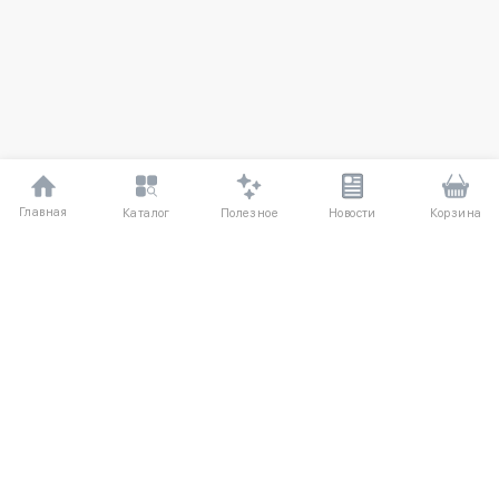
Главная
Полезное
Каталог
Новости
Корзина
ДЛЯ ПОКУПАТЕЛЕЙ
Частые вопросы
О компании
Способы оплаты
Соглашение
Доставка
Агентский договор