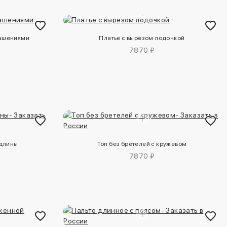
рашениями
Платье с вырезом лодочкой
7870 ₽
 длины
Топ без бретелей с кружевом
7870 ₽