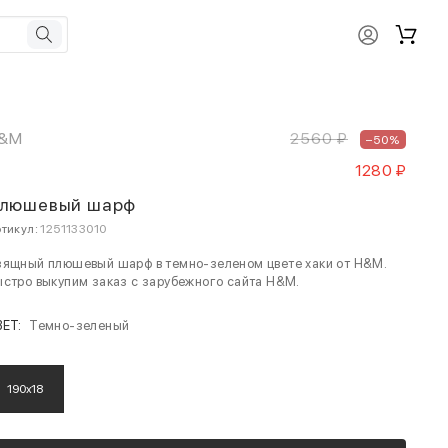
&M
2560 ₽
–50%
1280 ₽
люшевый шарф
тикул:
1251133010
зящный плюшевый шарф в темно-зеленом цвете хаки от H&M.
стро выкупим заказ с зарубежного сайта H&M.
ВЕТ:
Темно-зеленый
190x18