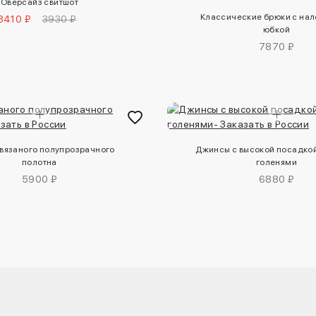
Оверсайз свитшот
Классические брюки с на
3410 ₽
3930 ₽
юбкой
7870 ₽
 вязаного полупрозрачного
Джинсы с высокой посадкой
полотна
голенями
5900 ₽
6880 ₽