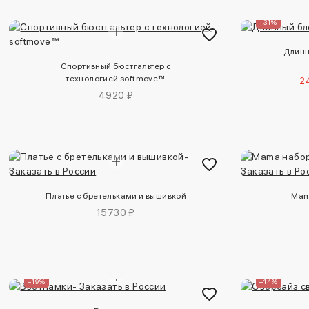
–31%
Длинн
Спортивный бюстгальтер с
технологией softmove™
2
4920 ₽
Платье с бретельками и вышивкой
Mam
15730 ₽
–19%
–14%