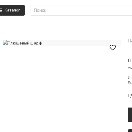
Каталог
H
П
Ар
И
Бы
Ц