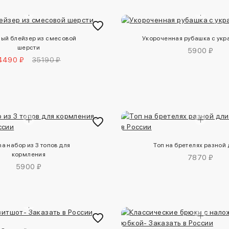
ый блейзер из смесовой
Укороченная рубашка с ук
шерсти
5900 ₽
4490 ₽
35190 ₽
a набор из 3 топов для
Топ на бретелях разной
кормления
7870 ₽
5900 ₽