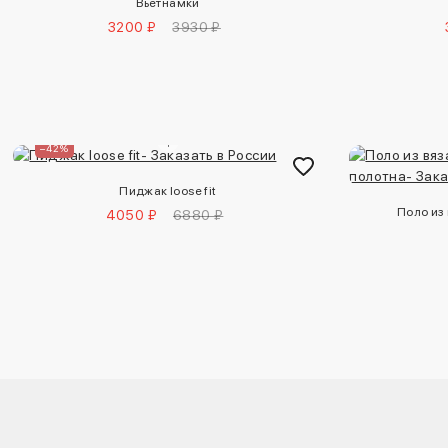
Вьетнамки
3200 ₽
3930 ₽
–42%
Пиджак loose fit
Поло из
4050 ₽
6880 ₽