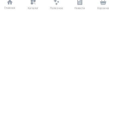
Главная
Полезное
Каталог
Новости
Корзина
ДЛЯ ПОКУПАТЕЛЕЙ
Частые вопросы
О компании
Способы оплаты
Соглашение
Доставка
Агентский договор
Обмен и возврат
Отзывы
КАТАЛОГ
КОНТАКТЫ
Женское
+7 (916) 504-55-88