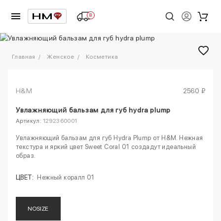
8
1
/
1
Главная
Женское
Косметика
H&M
2560 ₽
Увлажняющий бальзам для губ hydra plump
Артикул:
1292360001
Увлажняющий бальзам для губ Hydra Plump от H&M. Нежная
текстура и яркий цвет Sweet Coral 01 создадут идеальный
образ.
ЦВЕТ:
Нежный коралл 01
NOSIZE