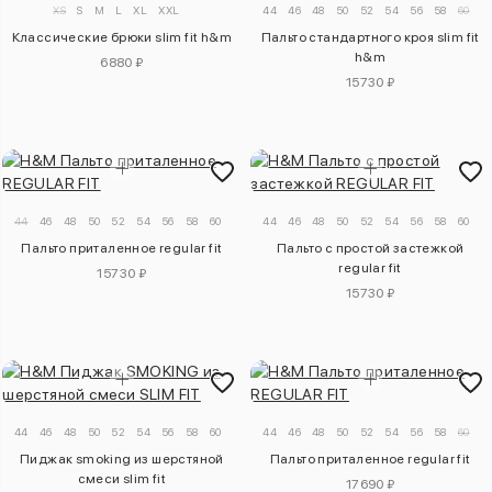
XS
S
M
L
XL
XXL
44
46
48
50
52
54
56
58
60
Классические брюки slim fit h&m
Пальто стандартного кроя slim fit
h&m
6880 ₽
15730 ₽
44
46
48
50
52
54
56
58
60
44
46
48
50
52
54
56
58
60
Пальто приталенное regular fit
Пальто с простой застежкой
regular fit
15730 ₽
15730 ₽
44
46
48
50
52
54
56
58
60
44
46
48
50
52
54
56
58
60
Пиджак smoking из шерстяной
Пальто приталенное regular fit
смеси slim fit
17690 ₽