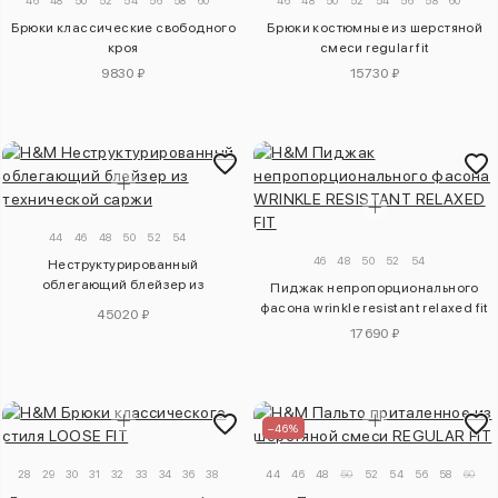
46
48
50
52
54
56
58
60
46
48
50
52
54
56
58
60
Брюки классические свободного
Брюки костюмные из шерстяной
кроя
смеси regular fit
9830 ₽
15730 ₽
44
46
48
50
52
54
46
48
50
52
54
Неструктурированный
облегающий блейзер из
Пиджак непропорционального
технической саржи
фасона wrinkle resistant relaxed fit
45020 ₽
17690 ₽
–46%
28
29
30
31
32
33
34
36
38
44
46
48
50
52
54
56
58
60