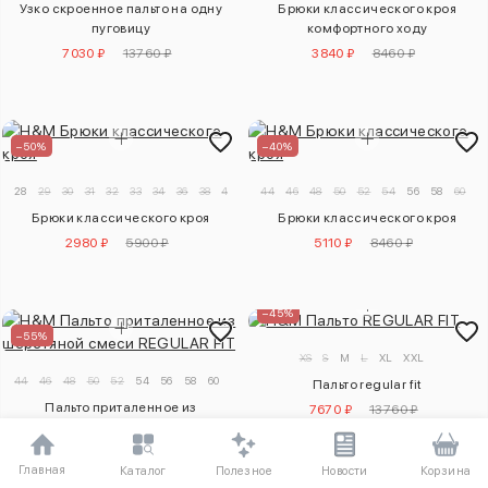
Узко скроенное пальто на одну
Брюки классического кроя
пуговицу
комфортного ходу
7030 ₽
13760 ₽
3840 ₽
8460 ₽
–50%
–40%
28
29
30
31
32
33
34
36
38
40
44
46
48
50
52
54
56
58
60
Брюки классического кроя
Брюки классического кроя
2980 ₽
5900 ₽
5110 ₽
8460 ₽
–45%
–55%
XS
S
M
L
XL
XXL
44
46
48
50
52
54
56
58
60
Пальто regular fit
Пальто приталенное из
7670 ₽
13760 ₽
шерстяной смеси regular fit
8090 ₽
17690 ₽
Главная
Полезное
Каталог
Новости
Корзина