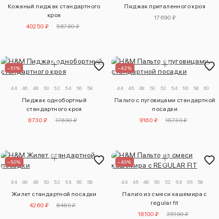
Кожаный пиджак стандартного
Пиджак приталенного кроя
кроя
17690 ₽
40250 ₽
58780 ₽
–51%
–42%
44
46
48
50
52
54
56
58
44
46
48
50
52
54
56
58
60
Пиджак однобортный
Пальто с пуговицами стандартной
стандартного кроя
посадки
8730 ₽
17690 ₽
9160 ₽
15730 ₽
–50%
–49%
44
46
48
50
52
54
56
58
44
46
48
50
52
54
56
58
Жилет стандартной посадки
Пальто из смеси кашемира с
regular fit
4260 ₽
8460 ₽
18100 ₽
35190 ₽