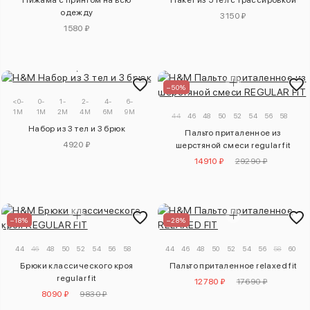
Пижама с принтом на всю
Пакет из 5 тел с трассировкой
одежду
3150 ₽
1580 ₽
–50%
<0-
0-
1-
2-
4-
6-
1M
1M
2M
4M
6M
9M
44
46
48
50
52
54
56
58
Набор из 3 тел и 3 брюк
Пальто приталенное из
4920 ₽
шерстяной смеси regular fit
14910 ₽
29290 ₽
–18%
–28%
44
46
48
50
52
54
56
58
44
46
48
50
52
54
56
58
60
Брюки классического кроя
Пальто приталенное relaxed fit
regular fit
12780 ₽
17690 ₽
8090 ₽
9830 ₽