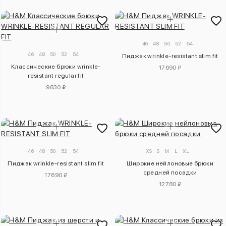
46
48
50
52
54
46
48
50
52
54
Пиджак wrinkle-resistant slim fit
Классические брюки wrinkle-
17690 ₽
resistant regular fit
9830 ₽
46
48
50
52
54
XS
S
M
L
XL
Пиджак wrinkle-resistant slim fit
Широкие нейлоновые брюки
средней посадки
17690 ₽
12780 ₽