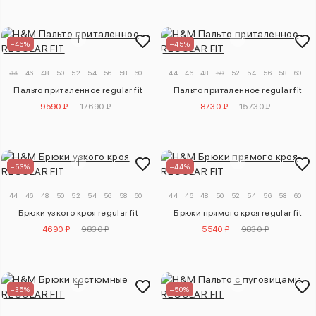
–46%
–45%
44
46
48
50
52
54
56
58
60
44
46
48
50
52
54
56
58
60
Пальто приталенное regular fit
Пальто приталенное regular fit
9590 ₽
17690 ₽
8730 ₽
15730 ₽
–53%
–44%
44
46
48
50
52
54
56
58
60
62
44
46
48
50
52
54
56
58
60
6
Брюки узкого кроя regular fit
Брюки прямого кроя regular fit
4690 ₽
9830 ₽
5540 ₽
9830 ₽
–35%
–50%