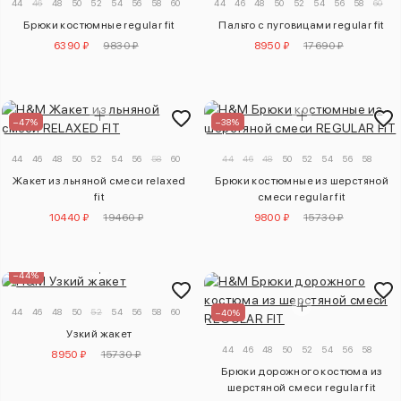
44
46
48
50
52
54
56
58
60
44
46
48
50
52
54
56
58
60
Брюки костюмные regular fit
Пальто с пуговицами regular fit
6390 ₽
9830 ₽
8950 ₽
17690 ₽
–47%
–38%
44
46
48
50
52
54
56
58
60
44
46
48
50
52
54
56
58
Жакет из льняной смеси relaxed
Брюки костюмные из шерстяной
fit
смеси regular fit
10440 ₽
19460 ₽
9800 ₽
15730 ₽
–44%
44
46
48
50
52
54
56
58
60
–40%
Узкий жакет
44
46
48
50
52
54
56
58
8950 ₽
15730 ₽
Брюки дорожного костюма из
шерстяной смеси regular fit