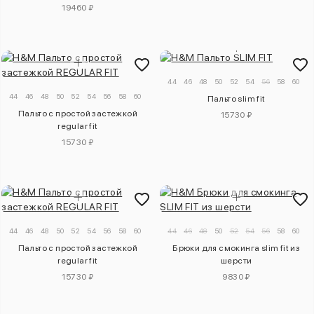
19460 ₽
44
46
48
50
52
54
56
58
60
44
46
48
50
52
54
56
58
60
62
Пальто slim fit
Пальто с простой застежкой
15730 ₽
regular fit
15730 ₽
44
46
48
50
52
54
56
58
60
44
46
48
50
52
54
56
58
60
Пальто с простой застежкой
Брюки для смокинга slim fit из
regular fit
шерсти
15730 ₽
9830 ₽