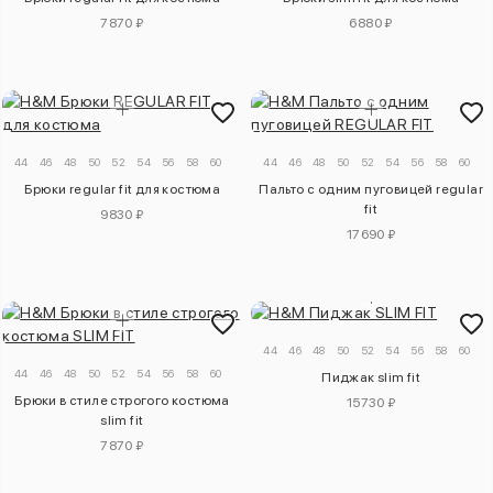
7870 ₽
6880 ₽
44
46
48
50
52
54
56
58
60
44
46
48
50
52
54
56
58
60
Брюки regular fit для костюма
Пальто с одним пуговицей regular
fit
9830 ₽
17690 ₽
44
46
48
50
52
54
56
58
60
44
46
48
50
52
54
56
58
60
Пиджак slim fit
Брюки в стиле строгого костюма
15730 ₽
slim fit
7870 ₽