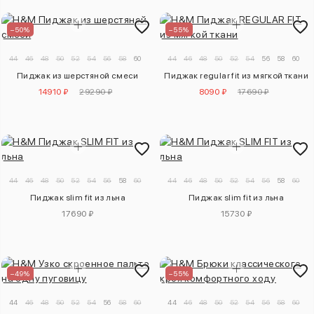
–50%
–55%
44
46
48
50
52
54
56
58
60
44
46
48
50
52
54
56
58
60
Пиджак из шерстяной смеси
Пиджак regular fit из мягкой ткани
14910 ₽
29290 ₽
8090 ₽
17690 ₽
44
46
48
50
52
54
56
58
60
44
46
48
50
52
54
56
58
60
6
Пиджак slim fit из льна
Пиджак slim fit из льна
17690 ₽
15730 ₽
–49%
–55%
44
46
48
50
52
54
56
58
60
44
46
48
50
52
54
56
58
60
6