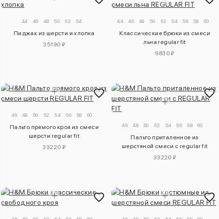
44
46
48
50
52
54
44
46
48
50
52
54
56
58
60
Пиджак из шерсти и хлопка
Классические брюки из смеси
льна regular fit
35190 ₽
9830 ₽
46
48
50
52
54
56
58
60
46
48
50
52
54
56
58
60
Пальто прямого кроя из смеси
шерсти regular fit
Пальто приталенное из
шерстяной смеси с regular fit
33220 ₽
33220 ₽