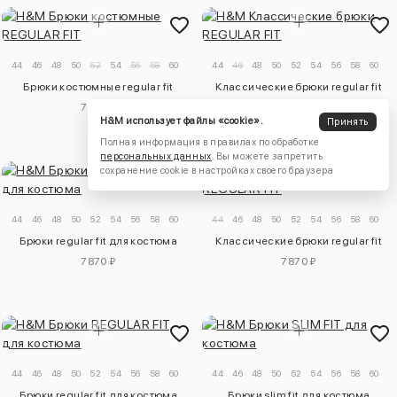
44
46
48
50
52
54
56
58
60
44
46
48
50
52
54
56
58
60
Брюки костюмные regular fit
Классические брюки regular fit
7870 ₽
9830 ₽
H&M использует файлы «cookie».
Принять
Полная информация в правилах по обработке
персональных данных
. Вы можете запретить
сохранение cookie в настройках своего браузера
44
46
48
50
52
54
56
58
60
44
46
48
50
52
54
56
58
60
Брюки regular fit для костюма
Классические брюки regular fit
7870 ₽
7870 ₽
44
46
48
50
52
54
56
58
60
44
46
48
50
52
54
56
58
60
Брюки regular fit для костюма
Брюки slim fit для костюма