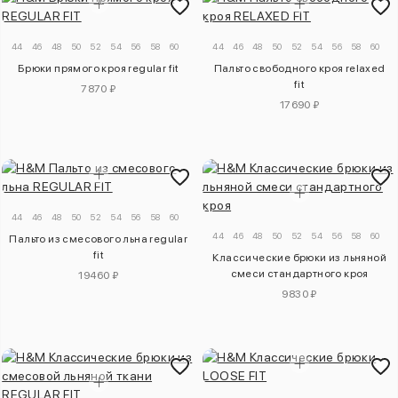
44
46
48
50
52
54
56
58
60
44
46
48
50
52
54
56
58
60
Брюки прямого кроя regular fit
Пальто свободного кроя relaxed
fit
7870 ₽
17690 ₽
44
46
48
50
52
54
56
58
60
44
46
48
50
52
54
56
58
60
Пальто из смесового льна regular
fit
Классические брюки из льняной
смеси стандартного кроя
19460 ₽
9830 ₽