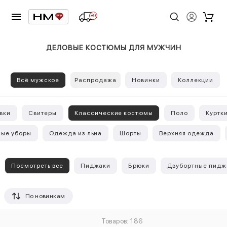
89
ДЕЛОВЫЕ КОСТЮМЫ ДЛЯ МУЖЧИН
Всё мужское
Распродажа
Новинки
Коллекции
вки
Свитеры
Классические костюмы
Поло
Куртк
ные уборы
Одежда из льна
Шорты
Верхняя одежда
Посмотреть все
Пиджаки
Брюки
Двубортные пидж
По новинкам
Товаров: 186