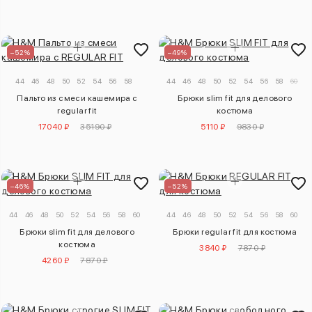
–52%
–49%
44
46
48
50
52
54
56
58
44
46
48
50
52
54
56
58
60
Пальто из смеси кашемира с
Брюки slim fit для делового
regular fit
костюма
17040 ₽
35190 ₽
5110 ₽
9830 ₽
–46%
–52%
44
46
48
50
52
54
56
58
60
44
46
48
50
52
54
56
58
60
Брюки slim fit для делового
Брюки regular fit для костюма
костюма
3840 ₽
7870 ₽
4260 ₽
7870 ₽