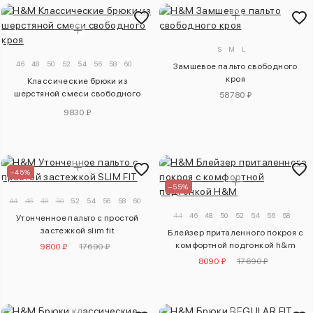
S
M
L
46
48
50
52
54
56
58
60
Замшевое пальто свободного
кроя
Классические брюки из
шерстяной смеси свободного
58780 ₽
кроя
9830 ₽
–45%
–55%
44
46
48
50
52
54
56
58
60
44
46
48
50
52
54
56
58
Утонченное пальто с простой
застежкой slim fit
Блейзер приталенного покроя с
комфортной подгонкой h&m
9800 ₽
17690 ₽
8090 ₽
17690 ₽