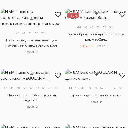
–25%
44
46
48
50
52
54
46
48
50
52
54
Узкие брюки из шерсти с поясом
каммербанд
Пальто с водоотталкивающим
покрытием стандартного кроя
19170 ₽
25360 ₽
15730 ₽
44
46
48
50
52
54
56
58
60
44
46
48
50
52
54
56
58
60
Пальто с простой застежкой
Брюки regular fit для костюма
regular fit
7870 ₽
15730 ₽