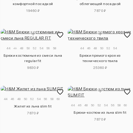
комфортной посадкой
облегающей посадкой
19460 ₽
7870 ₽
44
46
48
50
52
54
56
58
44
46
48
50
52
54
Брюки костюмные из смеси льна
Брюки прямого кроя из
regular fit
технического твила
9830 ₽
25360 ₽
44
46
48
50
52
54
56
58
60
44
46
48
50
52
54
56
58
60
Жилет из льна slim fit
Брюки-костюм из льна slim fit
7870 ₽
7870 ₽