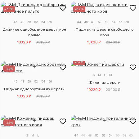
–48%
–42%
46
48
50
52
54
56
44
46
48
50
52
54
56
58
Длинное однобортное шерстяное
Пиджак из шерсти свободного
пальто
кроя
18320 ₽
35190 ₽
13630 ₽
23400 ₽
–57%
–48%
S
M
L
XL
46
48
50
52
54
56
Жилет из шерсти
Пиджак однобортный из шерсти
10220 ₽
23400 ₽
18320 ₽
35190 ₽
–32%
S
M
L
44
46
48
50
52
54
56
58
60