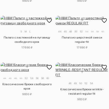
9830 ₽
9830 ₽
S
M
L
44
46
48
50
52
54
56
58
60
Пальто с застежкой на пуговицу
Пальто из шерстяной смеси
свободного кроя
regular fit
17690 ₽
17690 ₽
44
46
48
50
52
54
56
58
60
46
48
50
52
54
Классические брюки свободного
кроя
Классические брюки wrinkle-
resistant regular fit
9830 ₽
9830 ₽