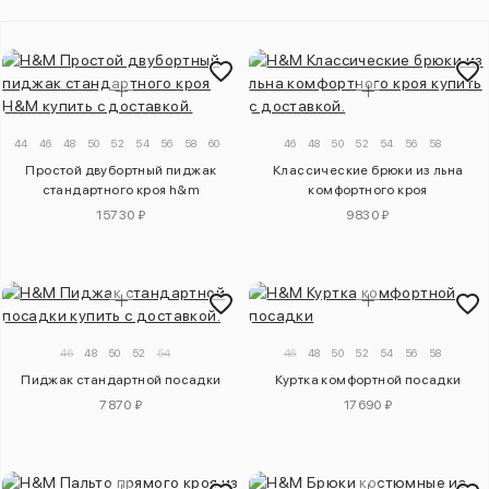
44
46
48
50
52
54
56
58
60
46
48
50
52
54
56
58
Простой двубортный пиджак
Классические брюки из льна
стандартного кроя h&m
комфортного кроя
15730 ₽
9830 ₽
46
48
50
52
54
46
48
50
52
54
56
58
Пиджак стандартной посадки
Куртка комфортной посадки
7870 ₽
17690 ₽