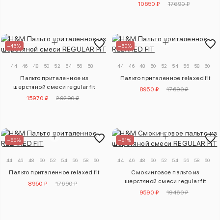
10650 ₽
17690 ₽
–46%
–50%
44
46
48
50
52
54
56
58
44
46
48
50
52
54
56
58
60
Пальто приталенное из
Пальто приталенное relaxed fit
шерстяной смеси regular fit
8950 ₽
17690 ₽
15970 ₽
29290 ₽
–50%
–51%
44
46
48
50
52
54
56
58
60
44
46
48
50
52
54
56
58
60
Пальто приталенное relaxed fit
Смокинговое пальто из
шерстяной смеси regular fit
8950 ₽
17690 ₽
9590 ₽
19460 ₽