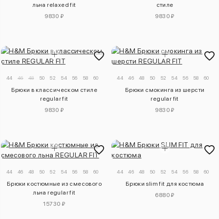
льна relaxed fit
стиле
9830 ₽
9830 ₽
44
46
48
50
52
54
56
58
60
44
46
48
50
52
54
56
58
60
Брюки в классическом стиле
Брюки смокинга из шерсти
regular fit
regular fit
9830 ₽
9830 ₽
44
46
48
50
52
54
56
58
60
44
46
48
50
52
54
56
58
60
6
Брюки костюмные из смесового
Брюки slim fit для костюма
льна regular fit
6880 ₽
15730 ₽