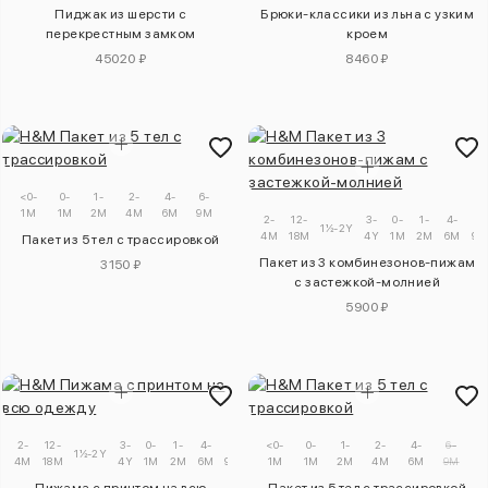
Пиджак из шерсти с
Брюки-классики из льна с узким
перекрестным замком
кроем
45020 ₽
8460 ₽
<0-
0-
1-
2-
4-
6-
1M
1M
2M
4M
6M
9M
2-
12-
3-
0-
1-
4-
6-
1½-2Y
4M
18M
4Y
1M
2M
6M
9M
Пакет из 5 тел с трассировкой
Пакет из 3 комбинезонов-пижам
3150 ₽
с застежкой-молнией
5900 ₽
2-
12-
3-
0-
1-
4-
6-
9-
<0-
2-
0-
1-
2-
4-
6-
1½-2Y
4M
18M
4Y
1M
2M
6M
9M
12M
1M
3Y
1M
2M
4M
6M
9M