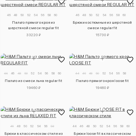
46
48
50
52
54
56
58
60
46
48
50
52
54
56
58
60
Пальто прямого кроя из
Брюки костюмные из шерстяной
шерстяной смеси regular fit
смеси regular fit
33220 ₽
15730 ₽
44
46
48
50
52
54
56
58
60
62
44
46
48
50
52
54
56
58
Пальто из смеси льна regular fit
Пальто прямого кроя loose fit
19460 ₽
19460 ₽
46
48
50
52
54
56
58
44
46
48
50
52
54
56
58
60
Брюки в классическом стиле из
Брюки loose fit в классическом