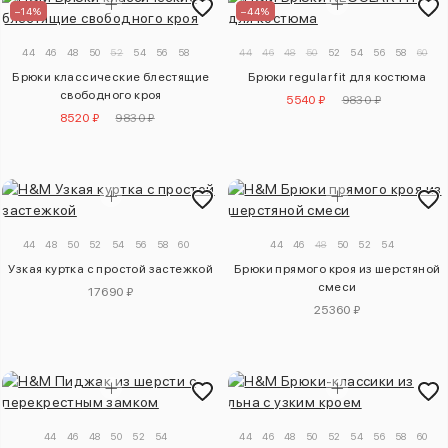
–14%
–44%
44
46
48
50
52
54
56
58
44
46
48
50
52
54
56
58
60
Брюки классические блестящие
Брюки regular fit для костюма
свободного кроя
5540 ₽
9830 ₽
8520 ₽
9830 ₽
44
48
50
52
54
56
58
60
44
46
48
50
52
54
Узкая куртка с простой застежкой
Брюки прямого кроя из шерстяной
смеси
17690 ₽
25360 ₽
44
46
48
50
52
54
44
46
48
50
52
54
56
58
60