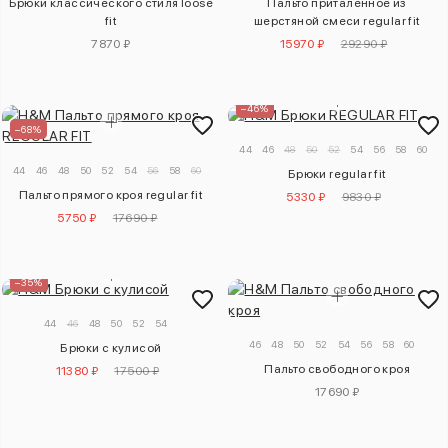
Брюки классического стиля loose
Пальто приталенное из
fit
шерстяной смеси regular fit
7870 ₽
15970 ₽
29290 ₽
–46%
–68%
44
46
48
50
52
54
56
58
60
44
46
48
50
52
54
56
58
60
Брюки regular fit
Пальто прямого кроя regular fit
5330 ₽
9830 ₽
5750 ₽
17690 ₽
–35%
44
46
48
50
52
54
46
48
50
52
54
56
58
60
Брюки с кулисой
Пальто свободного кроя
11380 ₽
17500 ₽
17690 ₽