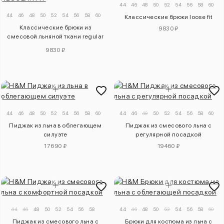
44
46
48
50
52
54
56
58
60
44
46
48
50
52
54
56
58
60
Классические брюки loose fit
Классические брюки из
9830 ₽
смесовой льняной ткани regular
fit
9830 ₽
44
46
48
50
52
54
56
58
60
44
46
48
50
52
54
56
58
60
Пиджак из льна в облегающем
Пиджак из смесового льна с
силуэте
регулярной посадкой
17690 ₽
19460 ₽
44
46
48
50
52
54
56
58
44
46
48
50
52
54
56
58
60
Пиджак из смесового льна с
Брюки для костюма из льна с