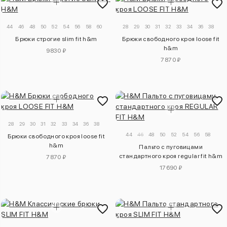
44
46
48
50
52
54
56
58
60
28
29
30
31
32
33
34
36
38
Брюки строгие slim fit h&m
Брюки свободного кроя loose fit
h&m
9830 ₽
7870 ₽
28
29
30
31
32
33
34
36
38
44
46
48
50
52
54
56
58
Брюки свободного кроя loose fit
h&m
Пальто с пуговицами
стандартного кроя regular fit h&m
7870 ₽
17690 ₽