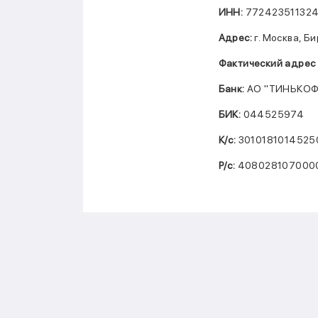
ИНН:
77242351132
Адрес:
г. Москва, Б
Фактический адрес 
Банк:
АО "ТИНЬКОФ
БИК:
044525974
К/c:
301018101452
Р/c:
408028107000