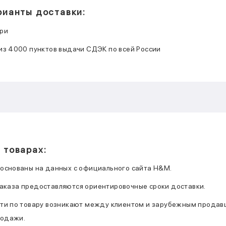
рианты доставки:
ери
 из 4000 пунктов выдачи СДЭК по всей России
 товарах:
 основаны на данных с официального сайта H&M.
аказа предоставляются ориентировочные сроки доставки.
сти по товару возникают между клиентом и зарубежным продавц
родажи.