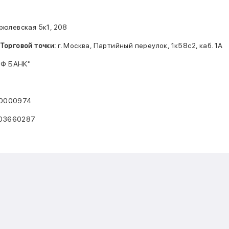
4
ирюлевская 5к1, 208
Торговой точки:
г. Москва, Партийный переулок, 1к58с2, каб. 1А
Ф БАНК"
50000974
03660287