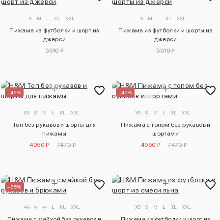
S
M
L
XL
XXL
S
M
L
XL
XXL
Пижама из футболки и шорт из
Пижама из футболки и шорты из
джерси
джерси
5510 ₽
5510 ₽
–46%
–46%
XS
S
M
L
XL
XXL
XS
S
M
L
XL
XXL
Топ без рукавов и шорты для
Пижама с топом без рукавов и
пижамы
шортами
4050 ₽
7470 ₽
4050 ₽
7470 ₽
–55%
XS
S
M
L
XL
XXL
XS
S
M
L
XL
XXL
Пижама с майкой без рукавов и
Пижама из футболки и шорт из