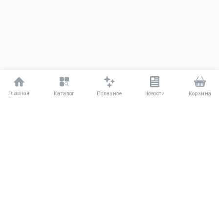
Главная
Полезное
Каталог
Новости
Корзина
ДЛЯ ПОКУПАТЕЛЕЙ
Частые вопросы
О компании
Способы оплаты
Соглашение
Доставка
Агентский договор