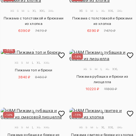
XS
S
M
L
XL
XXL
3XL
XS
S
M
L
XL
XXL
3XL
Пижама с толстовкой и брюками
Пижама с толстовкой и брюками
из хлопка
из хлопка
6390 ₽
7470 ₽
6390 ₽
7470 ₽
–55%
–14%
XS
S
M
L
XL
XXL
XS
S
M
L
XL
XXL
Пижама топ и брюки
Пижама рубашка и брюки из
3840 ₽
8460 ₽
лиоцелла
10220 ₽
11800 ₽
–14%
–15%
XS
S
M
L
XL
XXL
XS
S
M
L
XL
XXL
3XL
Пижама рубашка и брюки из
Пижама свитер и брюки из хлопка