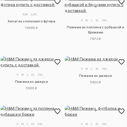
S/M
L/XL
S
M
L
XL
XXL
Халат из хлопкового футера
Пижама из поплина с рубашкой и
19460 ₽
брюками
7870 ₽
S
M
L
XL
XXL
S
M
L
XL
XXL
Пижама из джерси
Пижама из джерси
5900 ₽
5900 ₽
S
M
L
XL
XXL
S
M
L
XL
XXL