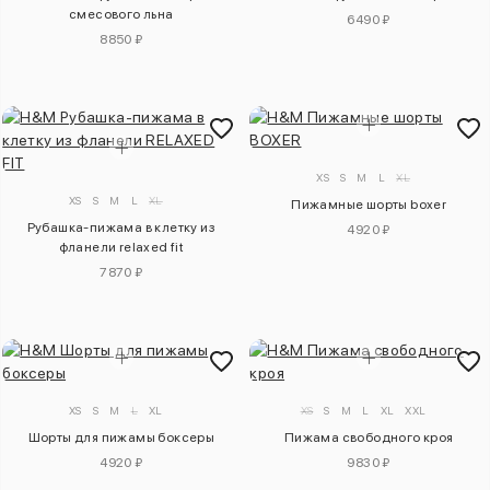
смесового льна
6490 ₽
8850 ₽
XS
S
M
L
XL
XS
S
M
L
XL
Пижамные шорты boxer
Рубашка-пижама в клетку из
4920 ₽
фланели relaxed fit
7870 ₽
XS
S
M
L
XL
XS
S
M
L
XL
XXL
Шорты для пижамы боксеры
Пижама свободного кроя
4920 ₽
9830 ₽