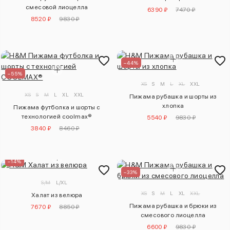
смесовой лиоцелла
6390 ₽
7470 ₽
8520 ₽
9830 ₽
–44%
–55%
XS
S
M
L
XL
XXL
XS
S
M
L
XL
XXL
Пижама рубашка и шорты из
хлопка
Пижама футболка и шорты с
технологией coolmax®
5540 ₽
9830 ₽
3840 ₽
8460 ₽
–14%
–33%
S/M
L/XL
XS
S
M
L
XL
XXL
Халат из велюра
Пижама рубашка и брюки из
7670 ₽
8850 ₽
смесового лиоцелла
6600 ₽
9830 ₽