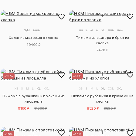
S/M
L/XL
XS
S
M
L
XL
XXL
3XL
Халат из махрового хлопка
Пижама из свитера и брюк из
хлопка
19460 ₽
7470 ₽
–23%
–14%
XS
S
M
L
XL
XXL
XS
S
M
L
XL
XXL
3XL
Пижама с рубашкой и брюками из
Пижама с рубашкой и брюками из
лиоцелла
хлопка
9160 ₽
11800 ₽
8520 ₽
9830 ₽
–15%
–15%