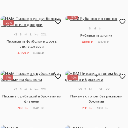
–18%
–27%
S
M
L
XS
S
M
L
XL
XXL
Рубашка из хлопка
Пижама из футболки и шорт в
4050 ₽
4920 ₽
стиле джерси
4050 ₽
5510 ₽
–17%
–49%
XS
S
M
L
XL
XXL
XS
S
M
L
XL
XXL
Пижама с рубашкой и брюками из
Пижама с топом без рукавов и
фланели
брюками
7030 ₽
8460 ₽
5110 ₽
9830 ₽