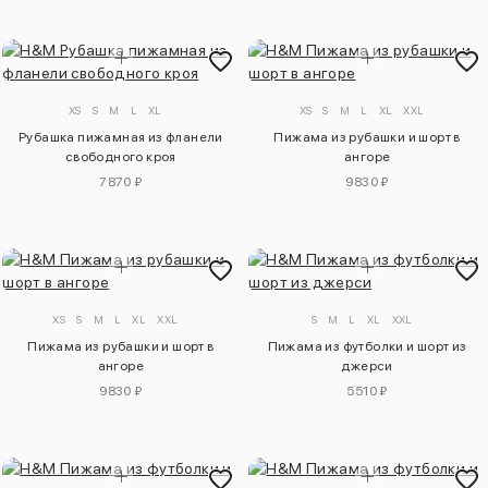
XS
S
M
L
XL
XS
S
M
L
XL
XXL
Рубашка пижамная из фланели
Пижама из рубашки и шорт в
свободного кроя
ангоре
7870 ₽
9830 ₽
XS
S
M
L
XL
XXL
S
M
L
XL
XXL
Пижама из рубашки и шорт в
Пижама из футболки и шорт из
ангоре
джерси
9830 ₽
5510 ₽