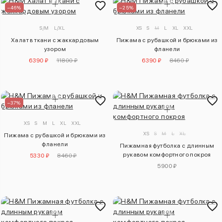
–46%
–25%
S/M
L/XL
XS
S
M
L
XL
XXL
Халат в ткани с жаккардовым
Пижама с рубашкой и брюками из
узором
фланели
6390 ₽
11800 ₽
6390 ₽
8460 ₽
–37%
XS
S
M
L
XL
XXL
XS
S
M
L
XL
Пижама с рубашкой и брюками из
фланели
Пижамная футболка с длинным
рукавом комфортного покроя
5330 ₽
8460 ₽
5900 ₽