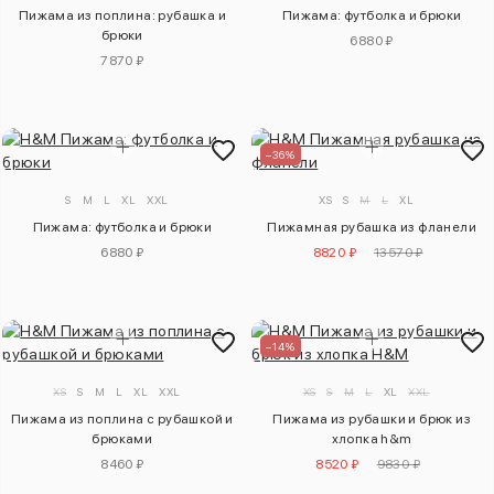
Пижама из поплина: рубашка и
Пижама: футболка и брюки
брюки
6880 ₽
7870 ₽
–36%
S
M
L
XL
XXL
XS
S
M
L
XL
Пижама: футболка и брюки
Пижамная рубашка из фланели
6880 ₽
8820 ₽
13570 ₽
–14%
XS
S
M
L
XL
XXL
XS
S
M
L
XL
XXL
Пижама из поплина с рубашкой и
Пижама из рубашки и брюк из
брюками
хлопка h&m
8460 ₽
8520 ₽
9830 ₽