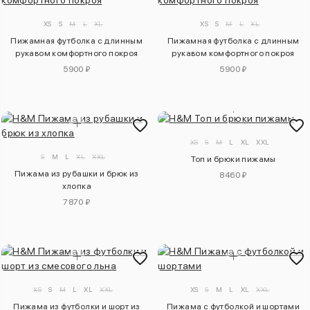
XS
S
M
L
XL
XS
S
M
L
XL
Пижамная футболка с длинным
Пижамная футболка с длинным
рукавом комфортного покроя
рукавом комфортного покроя
5900 ₽
5900 ₽
XS
S
M
L
XL
XXL
S
M
L
XL
XXL
Топ и брюки пижамы
Пижама из рубашки и брюк из
8460 ₽
хлопка
7870 ₽
XS
S
M
L
XL
XXL
XS
S
M
L
XL
XXL
Пижама из футболки и шорт из
Пижама с футболкой и шортами