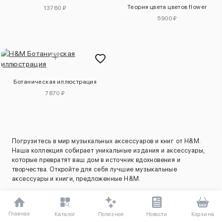
Теория цвета цветов flower
13760 ₽
5900 ₽
Ботаническая иллюстрация
7870 ₽
Погрузитесь в мир музыкальных аксессуаров и книг от H&M.
Наша коллекция собирает уникальные издания и аксессуары,
которые превратят ваш дом в источник вдохновения и
творчества. Откройте для себя лучшие музыкальные
аксессуары и книги, предложенные H&M.
Мы доставляем эти эксклюзивные изделия прямо из Европы в
Россию. Заказывайте безопасно и получайте только оригиналы,
которые расширят ваше представление о культуре и стиле.
Главная
Полезное
Каталог
Новости
Корзина