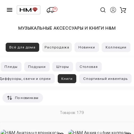
71
МУЗЫКАЛЬНЫЕ АКСЕССУАРЫ И КНИГИ H&M
Всё для дома
Распродажа
Новинки
Коллекции
Пледы
Подушки
Шторы
Столовая
Диффузоры, свечи и спреи
Книги
Спортивный инвентарь
По новинкам
Товаров: 179