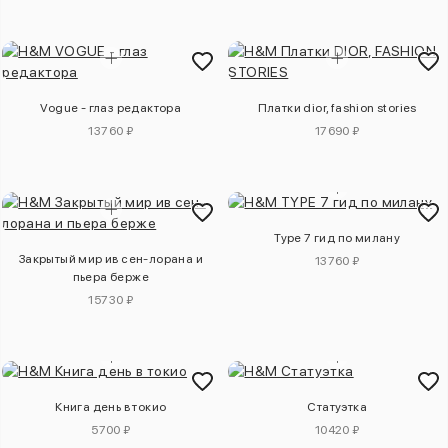
Vogue - глаз редактора
Платки dior, fashion stories
13760 ₽
17690 ₽
Type 7 гид по милану
Закрытый мир ив сен-лорана и
13760 ₽
пьера берже
15730 ₽
Книга день в токио
Статуэтка
5700 ₽
10420 ₽