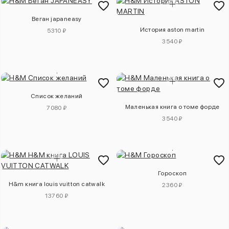
Веган japaneasy
История aston martin
5310 ₽
3540 ₽
Список желаний
Маленькая книга о томе форде
7080 ₽
3540 ₽
Гороскоп
H&m книга louis vuitton catwalk
2360 ₽
13760 ₽