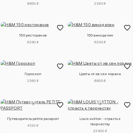
8850 ₽
2360 ₽
150 ресторанов
150 виноделен
6290 ₽
6290 ₽
Гороскоп
Цветы от ив сен лорана
2360 ₽
8850 ₽
Путеводитель petite passport
Louis vuitton - страсть к
творчеству
4130 ₽
23400 ₽