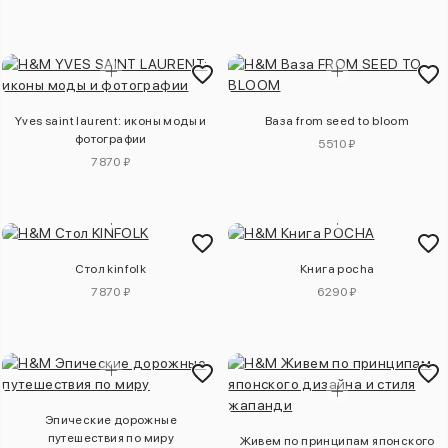
Yves saint laurent: иконы моды и
Ваза from seed to bloom
фотографии
5510 ₽
7870 ₽
Стол kinfolk
Книга pocha
7870 ₽
6290 ₽
Эпические дорожные
путешествия по миру
Живем по принципам японского