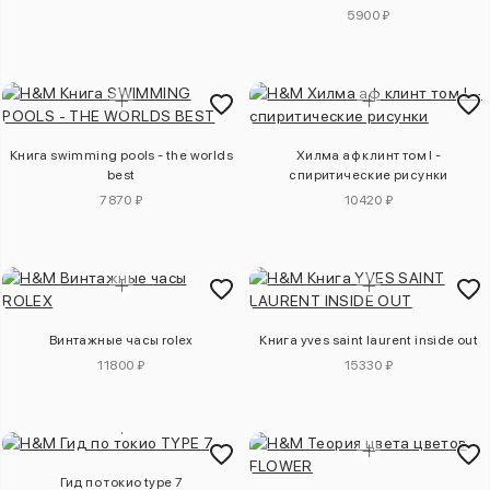
5900 ₽
Книга swimming pools - the worlds
Хилма аф клинт том l -
best
спиритические рисунки
7870 ₽
10420 ₽
Винтажные часы rolex
Книга yves saint laurent inside out
11800 ₽
15330 ₽
Гид по токио type 7