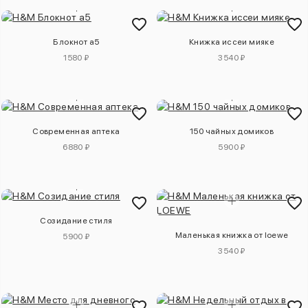
Блокнот а5
Книжка иссеи мияке
1580 ₽
3540 ₽
Современная аптека
150 чайных домиков
6880 ₽
5900 ₽
Созидание стиля
Маленькая книжка от loewe
5900 ₽
3540 ₽