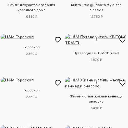
Стиль: искусство создания
Книга little guides to style: the
красивого дома
classics
6880 ₽
12780 ₽
Гороскоп
Путеводитель kinfolk travel
2360 ₽
7870 ₽
Гороскоп
Жизнь и стиль жаклин кеннеди
2360 ₽
онассис
6490 ₽