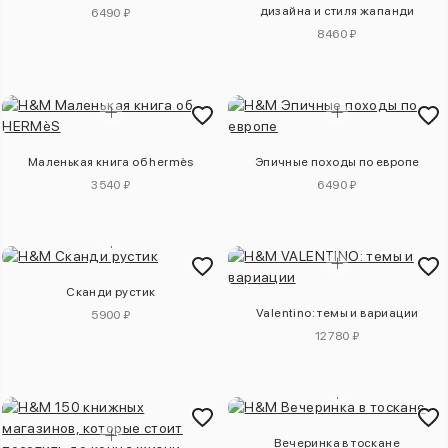
дизайна и стиля жапанди
6490 ₽
8460 ₽
Маленькая книга об hermès
Эпичные походы по европе
3540 ₽
6490 ₽
Сканди рустик
Valentino: темы и вариации
5900 ₽
12780 ₽
Вечеринка в тоскане