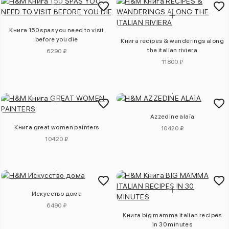
Книга 150 spas you need to visit
before you die
Книга recipes & wanderings along
the italian riviera
6290 ₽
11800 ₽
Аzzedine alaïa
Книга great women painters
10420 ₽
10420 ₽
Искусство дома
6490 ₽
Книга big mamma italian recipes
in 30 minutes