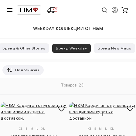
3
WEEKDAY КОЛЛЕКЦИИ ОТ H&M
Бренд & Other Stories
Бренд Weekday
Бренд New Mags
По новинкам
Товаров: 23
XS
S
M
L
XL
XS
S
M
L
XL