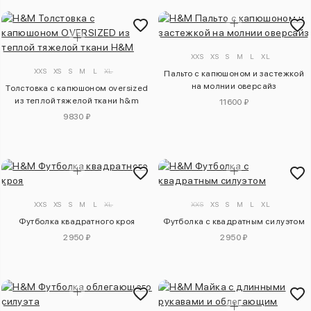
XXS
XS
S
M
L
XL
XXS
XS
S
M
L
XL
Пальто с капюшоном и застежкой
на молнии оверсайз
Толстовка с капюшоном oversized
из теплой тяжелой ткани h&m
11600 ₽
9830 ₽
XXS
XS
S
M
L
XL
XXS
XS
S
M
L
XL
Футболка квадратного кроя
Футболка с квадратным силуэтом
2950 ₽
2950 ₽