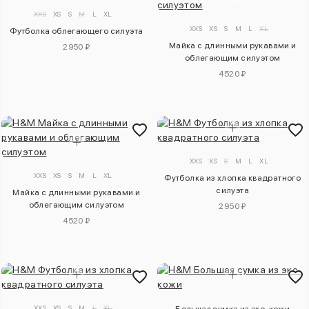
XXS
XS
S
M
L
XL
XXS
XS
S
M
L
XL
Футболка облегающего силуэта
Майка с длинными рукавами и
2950 ₽
облегающим силуэтом
4520 ₽
XXS
XS
S
M
L
XL
XXS
XS
S
M
L
XL
Футболка из хлопка квадратного
силуэта
Майка с длинными рукавами и
облегающим силуэтом
2950 ₽
4520 ₽
XXS
XS
S
M
L
XL