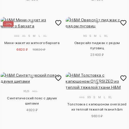
–37%
XXS
XS
S
M
L
XL
XS
S
M
L
XL
Мини-жакет из мятного бархата
Оверсайз пиджак с рядом
пуговиц
6820 ₽
10820 ₽
23400 ₽
XS/S
M/L
XXS
XS
S
M
L
XL
Синтетический пояс с двумя
шипами
Толстовка с капюшоном oversized
из теплой тяжелой ткани h&m
4920 ₽
9830 ₽