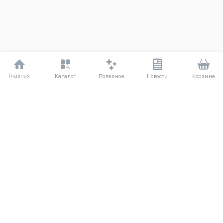
Главная
Полезное
Каталог
Новости
Корзина
ДЛЯ ПОКУПАТЕЛЕЙ
Частые вопросы
О компании
Способы оплаты
Соглашение
Доставка
Агентский договор
Обмен и возврат
Отзывы