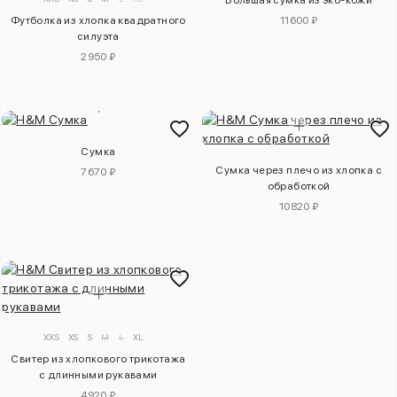
Большая сумка из эко-кожи
Футболка из хлопка квадратного
11600 ₽
силуэта
2950 ₽
Сумка
Сумка через плечо из хлопка с
7670 ₽
обработкой
10820 ₽
XXS
XS
S
M
L
XL
Свитер из хлопкового трикотажа
с длинными рукавами
4920 ₽