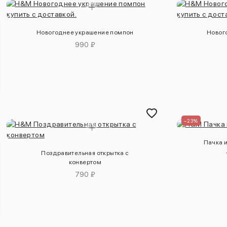
Новогоднее украшение помпон
Новог
990 ₽
–23%
Пачка и
Поздравительная открытка с
конвертом
790 ₽