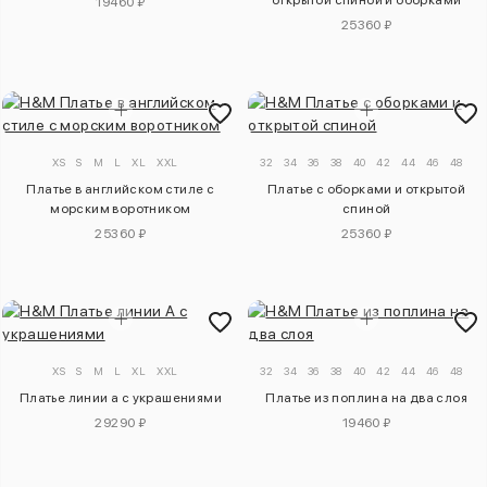
открытой спиной и оборками
19460 ₽
25360 ₽
XS
S
M
L
XL
XXL
32
34
36
38
40
42
44
46
48
50
Платье в английском стиле с
Платье с оборками и открытой
морским воротником
спиной
25360 ₽
25360 ₽
XS
S
M
L
XL
XXL
32
34
36
38
40
42
44
46
48
50
Платье линии a с украшениями
Платье из поплина на два слоя
29290 ₽
19460 ₽