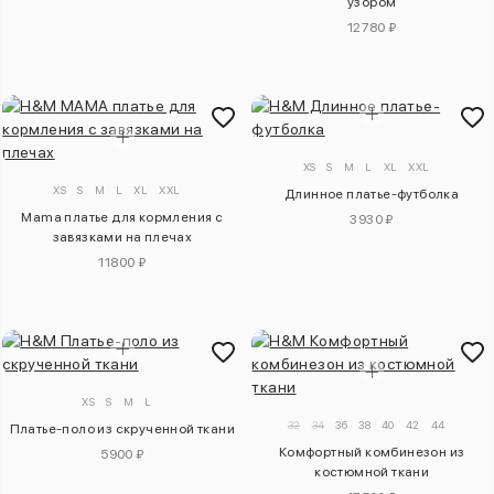
узором
12780 ₽
XS
S
M
L
XL
XXL
XS
S
M
L
XL
XXL
Длинное платье-футболка
Mama платье для кормления с
3930 ₽
завязками на плечах
11800 ₽
XS
S
M
L
32
34
36
38
40
42
44
Платье-поло из скрученной ткани
Комфортный комбинезон из
5900 ₽
костюмной ткани