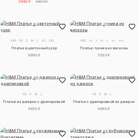
2980 ₽
4920 ₽
XXS
XS
S
M
L
XL
XXL
XXS
XS
S
M
L
XL
XXL
Платье в цветочный узор
Платье-туника из вискозы
6880 ₽
3930 ₽
XS
S
M
L
XS
S
M
L
Платье из джерси с драпировкой
Платье с драпировкой из джерси
9830 ₽
6880 ₽