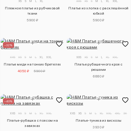
XS
S
M
L
XL
XXS
XS
S
M
L
XL
XXL
Пляжное платье из рубчиковой
Платье из хлопка с расклешённой
ткани
юбкой
5900 ₽
5900 ₽
–32%
XXS
XS
S
M
L
XL
XXL
XXS
XS
S
M
L
XL
XXL
Платье миди на тонких бретелях
Платье рубашечного кроя с
рюшами
4050 ₽
5900 ₽
6880 ₽
–40%
XXS
XS
S
M
L
XL
XXL
XXS
XS
S
M
L
XL
XXL
4XL
3XL
Платье-рубашка с поясом на
Платье-туника из вискозы
завязках
3930 ₽