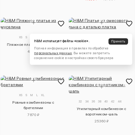
XS
S
M
L
XL
XS
S
M
L
H&M использует файлы «cookie».
Принять
Пляжное платье из муселина
Платье из смесового льна с
Полная информация в правилах по обработке
деталью платка
4920 ₽
персональных данных
. Вы можете запретить
15730 ₽
сохранение cookie в настройках своего браузера
XS
S
M
L
XL
32
34
36
38
40
42
44
Ровные комбинезоны с
бретелями
Утилитарный комбинезон с
воротником-шаль
7870 ₽
25360 ₽