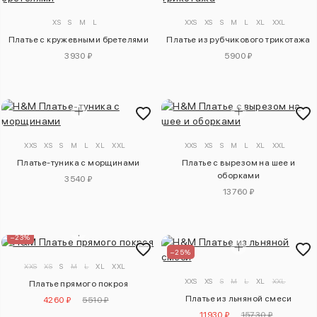
XS
S
M
L
XXS
XS
S
M
L
XL
XXL
Платье с кружевными бретелями
Платье из рубчикового трикотажа
3930 ₽
5900 ₽
XXS
XS
S
M
L
XL
XXL
XXS
XS
S
M
L
XL
XXL
Платье-туника с морщинами
Платье с вырезом на шее и
оборками
3540 ₽
13760 ₽
–23%
–25%
XXS
XS
S
M
L
XL
XXL
XXS
XS
S
M
L
XL
XXL
Платье прямого покроя
Платье из льняной смеси
4260 ₽
5510 ₽
11930 ₽
15730 ₽