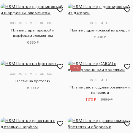
XXS
XS
S
M
L
XL
XXL
XS
S
M
L
Платье с драпировкой и
Платье с драпировкой из джерси
шарфовым элементом
5900 ₽
6880 ₽
–71%
XXS
XS
S
M
L
XL
XXL
XS
S
M
L
Платье на бретелях
Платье caicai с драпированными
5900 ₽
панелями
1170 ₽
3930 ₽