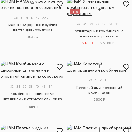
–17%
XS
S
M
L
XL
XXL
32
34
36
38
40
42
44
Mama комфортное в рубчик
платье для кормления
Утилитарный комбинезон с
шалевым воротником
3930 ₽
21300 ₽
25360 ₽
XS
S
M
L
32
34
36
38
40
42
44
Короткий драпированный
комбинезон
Комбинезон с широкими
штанинами и открытой спиной из
5900 ₽
сёрсакера
19460 ₽