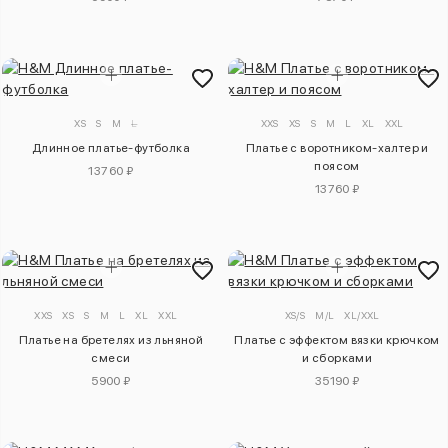
XS
S
M
L
XXS
XS
S
M
L
XL
XXL
Длинное платье-футболка
Платье с воротником-халтер и
поясом
13760 ₽
13760 ₽
XXS
XS
S
M
L
XL
XXL
XS/S
M/L
XL/XXL
Платье на бретелях из льняной
Платье с эффектом вязки крючком
смеси
и сборками
5900 ₽
35190 ₽