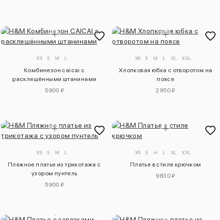
XS
S
M
L
XS
S
M
L
XL
XXL
Комбинезон caicai с
Хлопковая юбка с отворотом на
расклешёнными штанинами
поясе
5900 ₽
2950 ₽
XS
S
M
L
XS
S
M
L
XL
XXL
Пляжное платье из трикотажа с
Платье в стиле крючком
узором пунтель
9830 ₽
5900 ₽