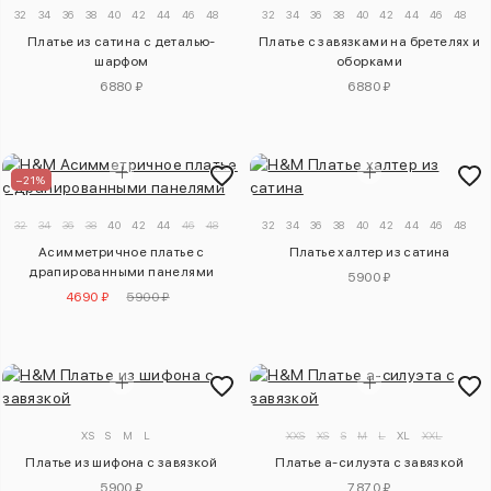
32
34
36
38
40
42
44
46
48
50
32
34
36
38
40
42
44
46
48
50
Платье из сатина с деталью-
Платье с завязками на бретелях и
шарфом
оборками
6880 ₽
6880 ₽
–21%
32
34
36
38
40
42
44
46
48
50
32
34
36
38
40
42
44
46
48
50
Асимметричное платье с
Платье халтер из сатина
драпированными панелями
5900 ₽
4690 ₽
5900 ₽
XS
S
M
L
XXS
XS
S
M
L
XL
XXL
Платье из шифона с завязкой
Платье а-силуэта с завязкой
5900 ₽
7870 ₽