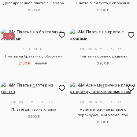
Драпированное платье с шарфом
Платье а-силуэта с оборками
6880 ₽
5900 ₽
–57%
XS
S
M
L
XXS
XS
S
M
L
XL
XXL
Платье на бретелях с оборками
Платье из крепа с рюшами
2130 ₽
4920 ₽
3930 ₽
XXS
XS
S
M
L
XL
XXL
XXS
XS
S
M
L
XL
XXL
Платье халтер из хлопка
Асимметричное платье с
перекрученным элементом
5900 ₽
5900 ₽