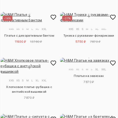
–14%
–27%
XXS
XS
S
M
L
XL
XXL
XXS
XS
S
M
L
XL
XXL
Платье с декоративным бантом
Туника с рукавами-фонариками
11930 ₽
13760 ₽
5750 ₽
7870 ₽
XXS
XS
S
M
L
XL
XXL
Платье на завязках
XXS
XS
S
M
L
XL
XXL
7870 ₽
Хлопковое платье-рубашка с
английской вышивкой
7870 ₽