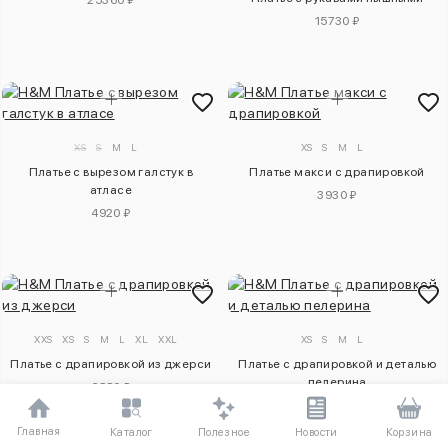
25360 ₽
15730 ₽
XS
S
M
L
XS
S
M
L
Платье с вырезом галстук в
Платье макси с драпировкой
атласе
3930 ₽
4920 ₽
XXS
XS
S
M
L
XL
XXL
XS
S
M
L
Платье с драпировкой из джерси
Платье с драпировкой и деталью
пелерина
6880 ₽
6880 ₽
Главная
Полезное
Каталог
Новости
Корзина