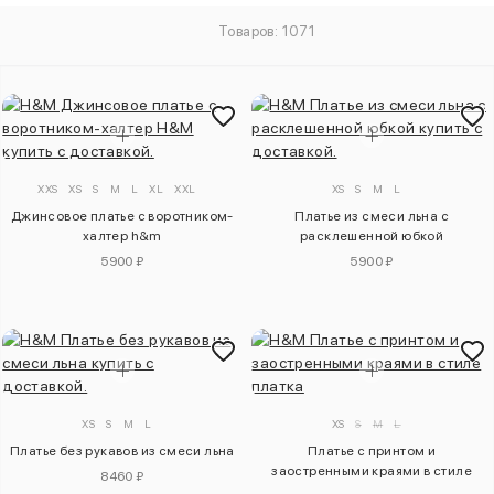
Товаров: 1071
XXS
XS
S
M
L
XL
XXL
XS
S
M
L
Джинсовое платье с воротником-
Платье из смеси льна с
халтер h&m
расклешенной юбкой
5900 ₽
5900 ₽
XS
S
M
L
XS
S
M
L
Платье без рукавов из смеси льна
Платье с принтом и
заостренными краями в стиле
8460 ₽
платка