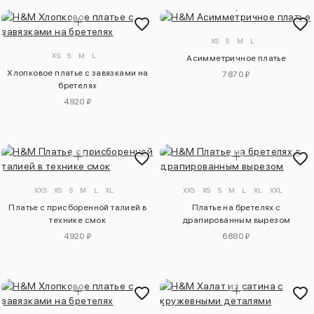
XS
S
M
L
XS
S
M
L
Асимметричное платье
Хлопковое платье с завязками на
7870 ₽
бретелях
4920 ₽
XXS
XS
S
M
L
XL
XXS
XS
S
M
L
XL
XXL
Платье с присборенной талией в
Платье на бретелях с
технике смок
драпированным вырезом
4920 ₽
6880 ₽