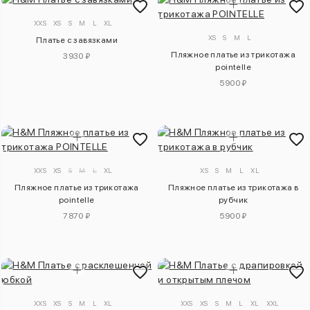
XXS
XS
S
M
L
XL
XS
S
M
L
Платье с завязками
Пляжное платье из трикотажа
3930 ₽
pointelle
5900 ₽
XXS
XS
S
M
L
XL
XS
S
M
L
XL
Пляжное платье из трикотажа
Пляжное платье из трикотажа в
pointelle
рубчик
7870 ₽
5900 ₽
XXS
XS
S
M
L
XL
XXS
XS
S
M
L
XL
XXL