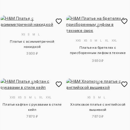
XS
S
M
L
XXS
XS
S
M
L
XL
XXL
Платье с асимметричной
накидкой
Платье на бретелях с
присборенным лифом в технике
3930 ₽
смок
3930 ₽
XXS
XS
S
M
L
XL
XXL
XS
S
M
L
Платье кафтан с рукавами в стиле
Хлопковое платье с английской
кейп
вышивкой
7870 ₽
7870 ₽