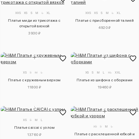
XXS
XS
S
M
L
XL
XXS
XS
S
M
L
XL
Платье миди из трикотажа с
Платье с присборенной талией
открытой вязкой
4920 ₽
3930 ₽
XS
S
M
L
XS
S
M
L
XL
XXL
Платье с кружевным верхом
Платье из шифона с оборками
11800 ₽
19460 ₽
XS
S
M
L
XS
S
M
L
Платье caicai с узлом
Платье с расклешенной юбкой и
13760 ₽