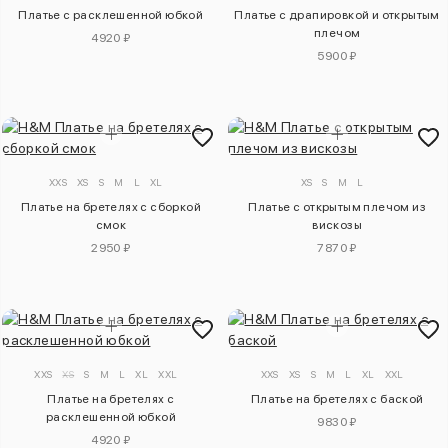
Платье с расклешенной юбкой
Платье с драпировкой и открытым
плечом
4920 ₽
5900 ₽
XXS
XS
S
M
L
XL
XS
S
M
L
Платье на бретелях с сборкой
Платье с открытым плечом из
смок
вискозы
2950 ₽
7870 ₽
XXS
XS
S
M
L
XL
XXL
XXS
XS
S
M
L
XL
XXL
Платье на бретелях с
Платье на бретелях с баской
расклешенной юбкой
9830 ₽
4920 ₽