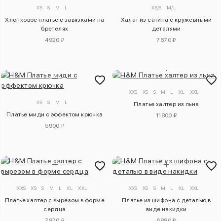
XS
S
M
L
XS/S
M/L
Хлопковое платье с завязками на
Халат из сатина с кружевными
бретелях
деталями
4920 ₽
7870 ₽
XXS
XS
S
M
L
XL
XXL
XS
S
M
L
Платье халтер из льна
Платье миди с эффектом крючка
11800 ₽
5900 ₽
XXS
XS
S
M
L
XL
XXL
XXS
XS
S
M
L
XL
XXL
Платье халтер с вырезом в форме
Платье из шифона с деталью в
сердца
виде накидки
7870 ₽
6880 ₽