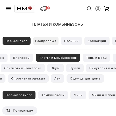
89
ПЛАТЬЯ И КОМБИНЕЗОНЫ
Всё женское
Распродажа
Новинки
Коллекции
таж
Блейзеры
Платья и Комбинезоны
Топы и Боди
Свитшоты и Толстовки
Обувь
Сумки
Бижутерия и А
ы
Спортивная одежда
Лен
Одежда для дома
Посмотреть все
Комбинезоны
Мини
Миди и макси
По новинкам