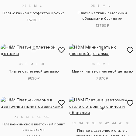
XS
S
M
L
XS
S
M
L
Платье каикай с эффектом крючка
Платье из ткани с мелкими
сборками и бусинами
15730 ₽
13760 ₽
XS
S
M
L
XL
XS
S
M
L
Платье с плетеной деталью
Мини-платье с плетеной деталью
9830 ₽
7870 ₽
XS
S
M
L
XL
XXL
32
34
36
38
40
42
44
46
48
50
Платье-кимоно в цветочный принт
с завязками
Платье в цветочном стиле с