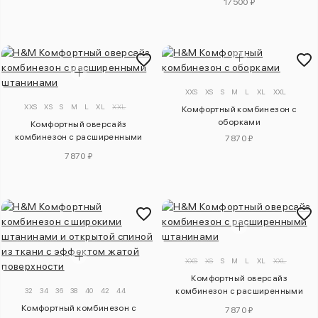
17500 ₽
XXS
XS
S
M
L
XL
XXL
XXS
XS
S
M
L
XL
XXL
Комфортный комбинезон с
оборками
Комфортный оверсайз
комбинезон с расширенными
7870 ₽
штанинами
7870 ₽
XXS
XS
S
M
L
XL
XXL
Комфортный оверсайз
32
34
36
38
40
42
44
комбинезон с расширенными
штанинами
Комфортный комбинезон с
7870 ₽