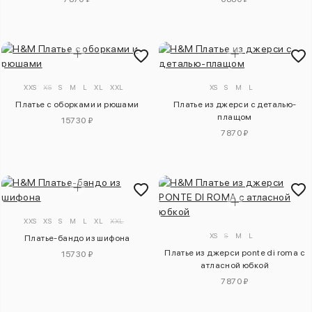
XXS
XS
S
M
L
XL
XXL
XS
S
M
L
Платье с оборками и рюшами
Платье из джерси с деталью-
плащом
15730 ₽
7870 ₽
XXS
XS
S
M
L
XL
XXL
XS
S
M
L
Платье-бандо из шифона
Платье из джерси ponte di roma с
15730 ₽
атласной юбкой
7870 ₽