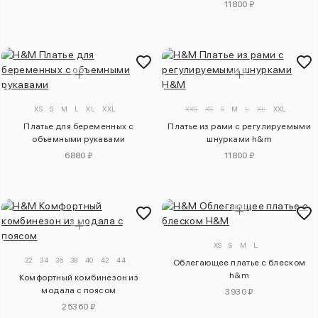
11800 ₽
XS
S
M
L
XL
XXL
XXS
XS
S
M
L
XL
XXL
Платье для беременных с
Платье из рами с регулируемыми
объемными рукавами
шнурками h&m
6880 ₽
11800 ₽
XS
S
M
L
32
34
36
38
40
42
44
Облегающее платье с блеском
h&m
Комфортный комбинезон из
модала с поясом
3930 ₽
25360 ₽