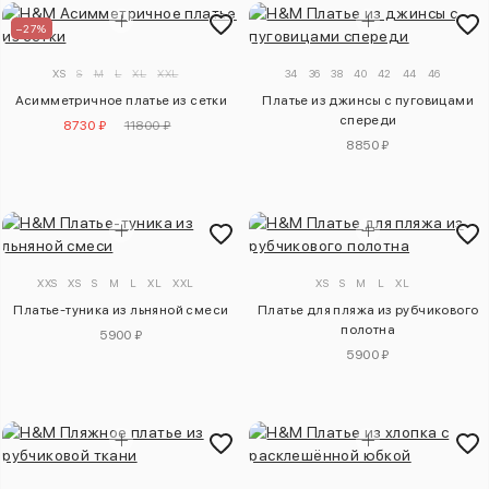
–27%
XS
S
M
L
XL
XXL
34
36
38
40
42
44
46
Асимметричное платье из сетки
Платье из джинсы с пуговицами
спереди
8730 ₽
11800 ₽
8850 ₽
XXS
XS
S
M
L
XL
XXL
XS
S
M
L
XL
Платье-туника из льняной смеси
Платье для пляжа из рубчикового
полотна
5900 ₽
5900 ₽