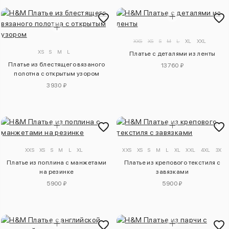
XXS
XS
S
M
L
XL
XXL
XS
S
M
L
Платье с деталями из ленты
Платье из блестящего вязаного
13760 ₽
полотна с открытым узором
3930 ₽
XXS
XS
S
M
L
XL
XXS
XS
S
M
L
XL
XXL
4XL
3XL
Платье из поплина с манжетами
Платье из крепового текстиля с
на резинке
завязками
5900 ₽
5900 ₽