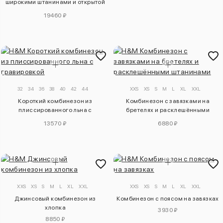
широкими штанинами и открытой
спиной из ткани с эффектом
19460 ₽
жатой поверхности
32
34
36
38
40
42
44
XXS
XS
S
M
L
XL
XXL
Короткий комбинезон из
Комбинезон с завязками на
плиссированного льна с
бретелях и расклешёнными
гравировкой
штанинами
13570 ₽
6880 ₽
XXS
XS
S
M
L
XL
XXL
XXS
XS
S
M
L
XL
XXL
Джинсовый комбинезон из
Комбинезон с поясом на завязках
хлопка
3930 ₽
8850 ₽