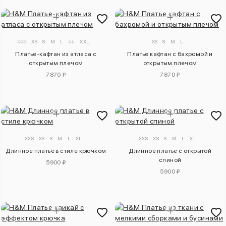
XXS
XS
S
M
L
XL
XXL
XS
S
M
L
Платье-кафтан из атласа с
Платье кафтан с бахромой и
открытым плечом
открытым плечом
7870 ₽
7870 ₽
XXS
XS
S
M
L
XL
XXS
XS
S
M
L
XL
Длинное платье в стиле крючком
Длинное платье с открытой
спиной
5900 ₽
5900 ₽