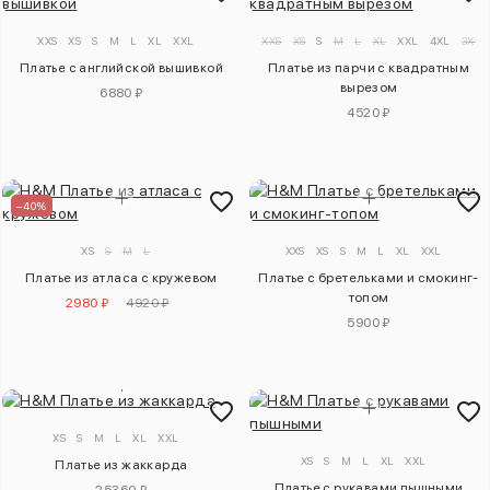
XXS
XS
S
M
L
XL
XXL
XXS
XS
S
M
L
XL
XXL
4XL
3XL
Платье с английской вышивкой
Платье из парчи с квадратным
вырезом
6880 ₽
4520 ₽
–40%
XS
S
M
L
XXS
XS
S
M
L
XL
XXL
Платье из атласа с кружевом
Платье с бретельками и смокинг-
топом
2980 ₽
4920 ₽
5900 ₽
XS
S
M
L
XL
XXL
XS
S
M
L
XL
XXL
Платье из жаккарда
Платье с рукавами пышными