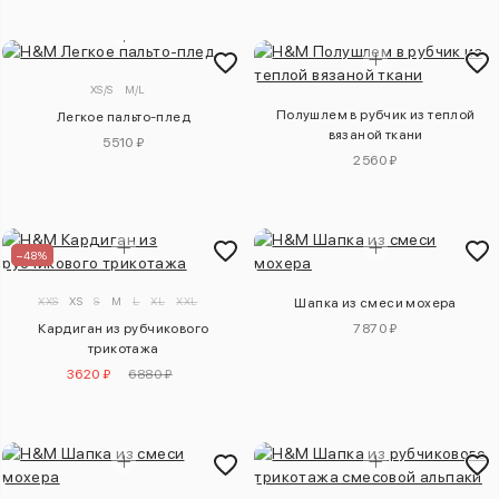
XS/S
M/L
Полушлем в рубчик из теплой
Легкое пальто-плед
вязаной ткани
5510 ₽
2560 ₽
–48%
XXS
XS
S
M
L
XL
XXL
Шапка из смеси мохера
Кардиган из рубчикового
7870 ₽
трикотажа
3620 ₽
6880 ₽