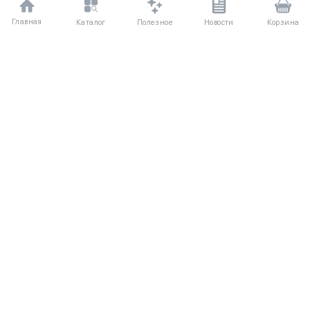
Главная
Полезное
Каталог
Новости
Корзина
ДЛЯ ПОКУПАТЕЛЕЙ
Частые вопросы
О компании
Способы оплаты
Соглашение
Доставка
Агентский договор
Обмен и возврат
Отзывы
КАТАЛОГ
КОНТАКТЫ
Женское
+7 (916) 504-55-88