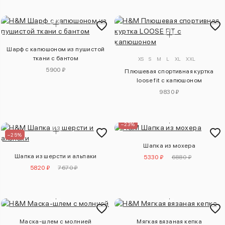
Шарф с капюшоном из пушистой
ткани с бантом
XS
S
M
L
XL
XXL
5900 ₽
Плюшевая спортивная куртка
loose fit с капюшоном
9830 ₽
–23%
–25%
Шапка из мохера
Шапка из шерсти и альпаки
5330 ₽
6880 ₽
5820 ₽
7670 ₽
Маска-шлем с молнией
Мягкая вязаная кепка