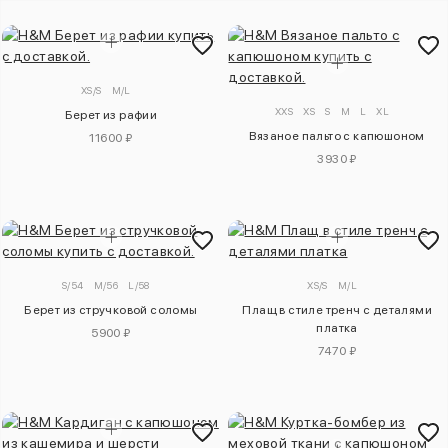
XS/S
M/L
XXS
XS
S
M
L
XL
Берет из рафии
Вязаное пальто с капюшоном
11600 ₽
3930 ₽
S/54
M/56
L/58
XS/S
M/L
Берет из стручковой соломы
Плащ в стиле тренч с деталями
платка
5900 ₽
7470 ₽