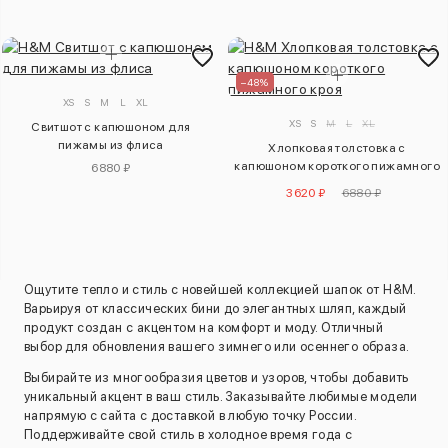
–48%
XS
S
M
L
XL
XS
S
M
L
XL
Свитшот с капюшоном для
пижамы из флиса
Хлопковая толстовка с
капюшоном короткого пижамного
6880 ₽
кроя
3620 ₽
6880 ₽
Ощутите тепло и стиль с новейшей коллекцией шапок от H&M.
Варьируя от классических бини до элегантных шляп, каждый
продукт создан с акцентом на комфорт и моду. Отличный
выбор для обновления вашего зимнего или осеннего образа.
Выбирайте из многообразия цветов и узоров, чтобы добавить
уникальный акцент в ваш стиль. Заказывайте любимые модели
напрямую с сайта с доставкой в любую точку России.
Поддерживайте свой стиль в холодное время года с