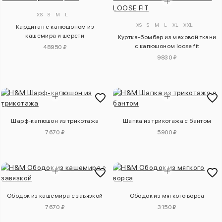
XS
S
M
L
XS
S
M
L
XL
XXL
Кардиган с капюшоном из
кашемира и шерсти
Куртка-бомбер из меховой ткани
с капюшоном loose fit
48950 ₽
9830 ₽
Шарф-капюшон из трикотажа
Шапка из трикотажа с бантом
7670 ₽
5900 ₽
Ободок из кашемира с завязкой
Ободок из мягкого ворса
7670 ₽
3150 ₽