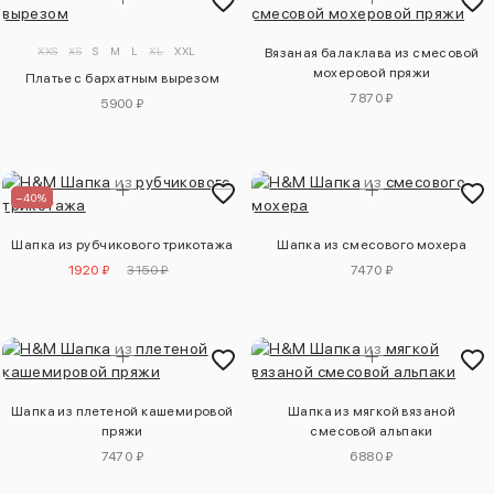
XXS
XS
S
M
L
XL
XXL
Вязаная балаклава из смесовой
мохеровой пряжи
Платье с бархатным вырезом
7870 ₽
5900 ₽
–40%
Шапка из рубчикового трикотажа
Шапка из смесового мохера
1920 ₽
3150 ₽
7470 ₽
Шапка из плетеной кашемировой
Шапка из мягкой вязаной
пряжи
смесовой альпаки
7470 ₽
6880 ₽