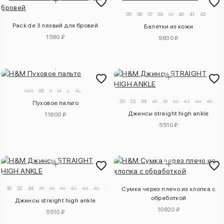
35
36
37
38
39
40
41
42
Pack de 3 лезвий для бровей
Балетки из кожи
1580 ₽
9830 ₽
XXS
XS
S
M
L
XL
30
32
34
36
38
40
42
44
46
48
Пуховое пальто
Джинсы straight high ankle
11800 ₽
5510 ₽
30
32
34
36
38
40
42
44
46
48
50
52
54
56
58
Сумка через плечо из хлопка с
обработкой
Джинсы straight high ankle
10820 ₽
5510 ₽