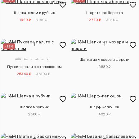
Шапка-шлем в рубчик
Шерстяная беретка
1920 ₽
3150 ₽
2770 ₽
3930 ₽
–28%
XXS
XS
S
M
L
XL
Шапка из мохера и шерсти
Пуховое пальто с капюшоном
6880 ₽
25340 ₽
35190 ₽
Шапка в рубчик
Шарф-капюшон
2560 ₽
4920 ₽