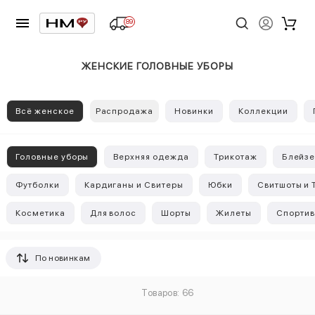
89
ЖЕНСКИЕ ГОЛОВНЫЕ УБОРЫ
Всё женское
Распродажа
Новинки
Коллекции
Головные уборы
Верхняя одежда
Трикотаж
Блейз
Футболки
Кардиганы и Свитеры
Юбки
Свитшоты и 
Косметика
Для волос
Шорты
Жилеты
Спортив
По новинкам
Товаров: 66