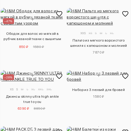
–47%
XXS
XS
S
M
L
XL
Ободок для волос из мягкой в
рубчик вязаной ткани с вышитым
Пальто из мягкого ворсистого
узором
шениля с капюшоном и молнией
850 ₽
1580 ₽
7870 ₽
–28%
XS
S
M
L
XL
XXL
3XL
Набор из 3 лезвий для бровей
Джинсы skinny ultra high ankle
1580 ₽
true to you
6390 ₽
8850 ₽