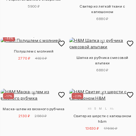
5900 ₽
Свитер из легкой ткани с
капюшоном
6880 ₽
–44%
Полушлем с молнией
Шапка из рубчика смесовой
2770 ₽
4920 ₽
альпаки
6880 ₽
–17%
–23%
XS
S
M
L
XL
Маска-шлем из вязаного рубчика
2130 ₽
2560 ₽
Свитер из шерсти с капюшоном
h&m
13630 ₽
17690 ₽