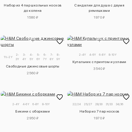
Набор из 4 пар школьных носков
Сандалии для душа с двумя
до колена
ремешками
1580 ₽
1970 ₽
2-
3-
4-
5-
6-
7-
8-
9-
2-4Y
4-6Y
6-8Y
8-10Y
1½-2Y
3Y
4Y
5Y
6Y
7Y
8Y
9Y
10Y
Купальник с принтом и узлами
Свободные джинсовые шорты
3540 ₽
2560 ₽
2-4Y
4-6Y
6-8Y
8-10Y
22/24
25/27
28/30
31/33
34/36
Бикини с оборками
Набор из 7 пар носков
2950 ₽
1970 ₽