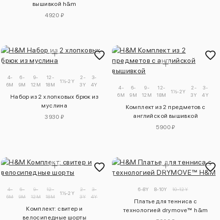
вышивкой h&m
4920 ₽
4-
6-
9-
12-
2-
3-
1½-2Y
6M
9M
12M
18M
3Y
4Y
4-
6-
9-
12-
2-
3-
1½-2Y
6M
9M
12M
18M
3Y
4Y
Набор из 2 хлопковых брюк из
муслина
Комплект из 2 предметов с
английской вышивкой
3930 ₽
5900 ₽
4-
6-
9-
12-
2-
3-
6-8Y
8-10Y
10-12Y
1½-2Y
6M
9M
12M
18M
3Y
4Y
Платье для тенниса с
Комплект: свитер и
технологией drymove™ h&m
велосипедные шорты