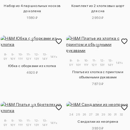
Набор из 4 пар школьных носков
Комплект из 2 хлопковых шорт
до колена
для сна
1580 ₽
2950 ₽
8-
9-
10-
11-
12-
13-
14Y+
9Y
10Y
11Y
12Y
13Y
14Y
8-
9-
10-
11-
12-
13-
14Y+
9Y
10Y
11Y
12Y
13Y
14Y
Юбка с оборками из хлопка
Платье из хлопка с принтом и
4920 ₽
объемными рукавами
7870 ₽
24
25
26
27
28
29
30
31
32
33
8-
9-
10-
11-
12-
13-
Сандалии из неопрена
14Y+
9Y
10Y
11Y
12Y
13Y
14Y
3930 ₽