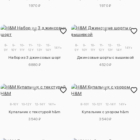
1970 ₽
1970 ₽
8-
9-
10-
11-
12-
13-
8-
9-
10-
11-
12-
13-
14Y+
14Y+
9Y
10Y
11Y
12Y
13Y
14Y
9Y
10Y
11Y
12Y
13Y
14Y
Набор из 3 джинсовых шорт
Джинсовые шорты с вышивкой
6880 ₽
4520 ₽
8-10Y
10-12Y
12-14Y
14Y+
8-10Y
10-12Y
12-14Y
14Y+
Купальник с текстурой h&m
Купальник с узором h&m
3540 ₽
3540 ₽