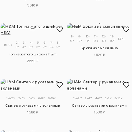
5510 ₽
8-
9-
10-
11-
12-
13-
14Y+
9Y
10Y
11Y
12Y
13Y
14Y
2-
3-
4-
5-
6-
7-
8-
9-
1½-2Y
3Y
4Y
5Y
6Y
7Y
8Y
9Y
10Y
Брюки из смеси льна
Топ из жатого шифона h&m
4520 ₽
2560 ₽
1½-2Y
2-4Y
4-6Y
6-8Y
8-10Y
1½-2Y
2-4Y
4-6Y
6-8Y
8-10Y
Свитер с рукавами с воланами
Свитер с рукавами с воланами
1580 ₽
1580 ₽