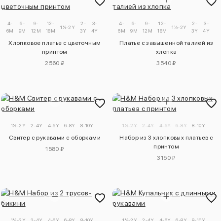
4-
6-
9-
12-
2-
3-
4-
6-
9-
12-
2-
3-
1½-2Y
1½-2Y
6M
9M
12M
18M
3Y
4Y
6M
9M
12M
18M
3Y
4Y
Хлопковое платье с цветочным
Платье с завышенной талией из
принтом
хлопка
2560 ₽
3540 ₽
1½-2Y
2-4Y
4-6Y
6-8Y
8-10Y
1½-2Y
2-4Y
4-6Y
6-8Y
8-10Y
Свитер с рукавами с оборками
Набор из 3 хлопковых платьев с
принтом
1580 ₽
3150 ₽
1½-2Y
2-4Y
4-6Y
6-8Y
8-10Y
1½-2Y
2-4Y
4-6Y
6-8Y
8-10Y