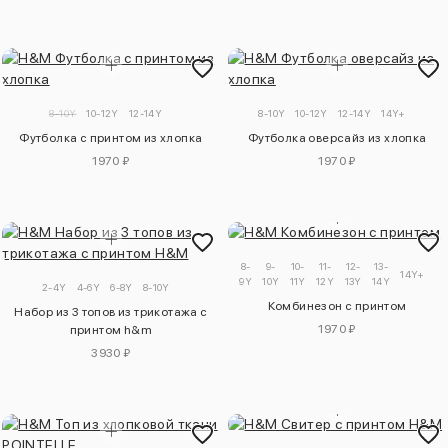
8-10Y
10-12Y
12-14Y
8-10Y
10-12Y
12-14Y
14Y+
Футболка с принтом из хлопка
Футболка оверсайз из хлопка
1970 ₽
1970 ₽
8-
9-
10-
11-
12-
13-
14Y+
9Y
10Y
11Y
12Y
13Y
14Y
2-4Y
4-6Y
6-8Y
8-10Y
Комбинезон с принтом
Набор из 3 топов из трикотажа с
1970 ₽
принтом h&m
3930 ₽