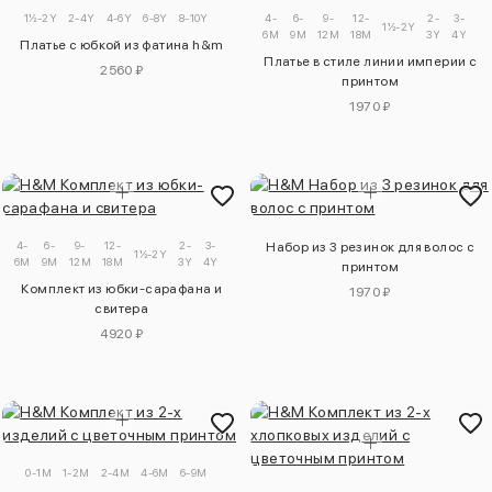
1½-2Y
2-4Y
4-6Y
6-8Y
8-10Y
4-
6-
9-
12-
2-
3-
1½-2Y
6M
9M
12M
18M
3Y
4Y
Платье с юбкой из фатина h&m
Платье в стиле линии империи с
2560 ₽
принтом
1970 ₽
4-
6-
9-
12-
2-
3-
Набор из 3 резинок для волос с
1½-2Y
6M
9M
12M
18M
3Y
4Y
принтом
Комплект из юбки-сарафана и
1970 ₽
свитера
4920 ₽
0-1M
1-2M
2-4M
4-6M
6-9M