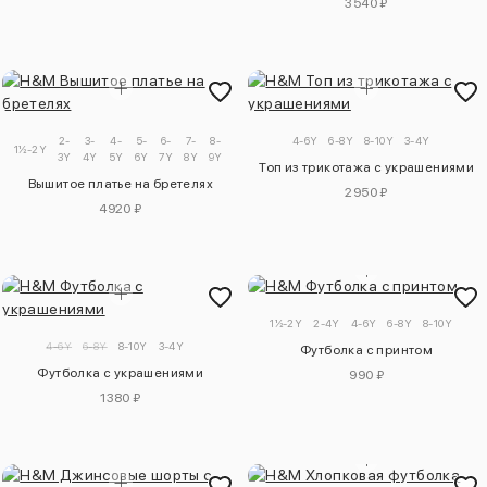
3540 ₽
2-
3-
4-
5-
6-
7-
8-
9-
4-6Y
6-8Y
8-10Y
3-4Y
1½-2Y
3Y
4Y
5Y
6Y
7Y
8Y
9Y
10Y
Топ из трикотажа с украшениями
Вышитое платье на бретелях
2950 ₽
4920 ₽
1½-2Y
2-4Y
4-6Y
6-8Y
8-10Y
4-6Y
6-8Y
8-10Y
3-4Y
Футболка с принтом
Футболка с украшениями
990 ₽
1380 ₽