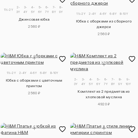
2-
3-
4-
5-
6-
7-
8-
9-
1½-2Y
3Y
4Y
5Y
6Y
7Y
8Y
9Y
10Y
1½-2Y
2-4Y
4-6Y
6-8Y
8-10Y
Джинсовая юбка
Юбка с оборками из сборного
2560 ₽
джерси
2560 ₽
1½-2Y
2-4Y
4-6Y
6-8Y
8-10Y
2-
3-
4-
5-
6-
7-
8-
9-
Юбка с оборками с цветочным
3Y
4Y
5Y
6Y
7Y
8Y
9Y
10Y
принтом
Комплект из 2 предметов из
2560 ₽
хлопковой муслина
4920 ₽