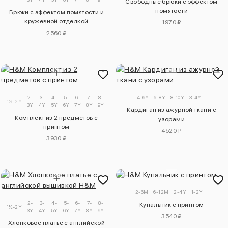
Свободные брюки с эффектом
помятости
Брюки с эффектом помятости и
кружевной отделкой
1970 ₽
2560 ₽
2-
3-
4-
5-
6-
7-
8-
9-
4-6Y
6-8Y
8-10Y
3-4Y
1½-2Y
3Y
4Y
5Y
6Y
7Y
8Y
9Y
10Y
Кардиган из ажурной ткани с
Комплект из 2 предметов с
узорами
принтом
4520 ₽
3930 ₽
2-6M
6-12M
2-4Y
1-2Y
2-
3-
4-
5-
6-
7-
8-
9-
Купальник с принтом
1½-2Y
3Y
4Y
5Y
6Y
7Y
8Y
9Y
10Y
3540 ₽
Хлопковое платье с английской