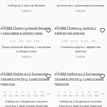
Набор из 2 трусов-бикини
Купальник с длинными рукавами
2950 ₽
3930 ₽
2-4Y
4-6Y
6-8Y
8-10Y
8-10Y
10-12Y
12-14Y
14Y+
Принтованный бикини с секциями
Пляжные шорты с эффектом
в сборку смок
крючка
3930 ₽
3540 ₽
0-
1-
2-
4-
6-
9-
12-
2-
0-
3-
1-
2-
4-
6-
9-
12-
1½-2Y
1½-2
1M
2M
4M
6M
9M
12M
18M
3Y
1M
4Y
2M
4M
6M
9M
12M
18M
Набор из 2 бодиков в технике
Набор из 2 бодиков в технике
пунтель с цветочным принтом
пунтель с цветочным принтом