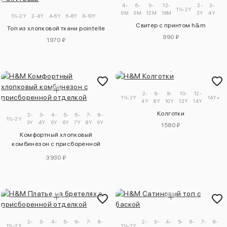
4-
6-
9-
12-
2-
3-
1½-2Y
6M
9M
12M
18M
3Y
4Y
1½-2Y
2-4Y
4-6Y
6-8Y
8-10Y
Свитер с принтом h&m
Топ из хлопковой ткани pointelle
990 ₽
1970 ₽
2-
6-
8-
10-
12-
1½-2Y
14Y+
4Y
8Y
10Y
12Y
14Y
Колготки
2-
3-
4-
5-
6-
7-
8-
9-
1½-2Y
3Y
4Y
5Y
6Y
7Y
8Y
9Y
10Y
1580 ₽
Комфортный хлопковый
комбинезон с присборенной
отделкой
3930 ₽
2-
3-
4-
5-
6-
7-
8-
9-
2-
3-
4-
5-
6-
7-
8-
1½-2Y
1½-2Y