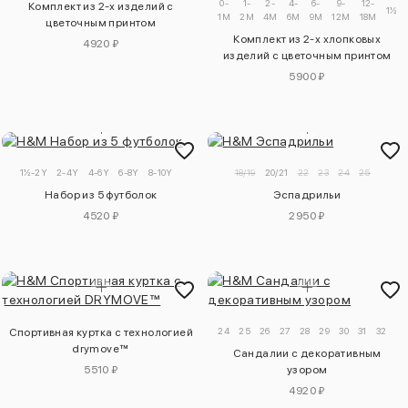
0-
1-
2-
4-
6-
9-
12-
Комплект из 2-х изделий с
1½-2
1M
2M
4M
6M
9M
12M
18M
цветочным принтом
Комплект из 2-х хлопковых
4920 ₽
изделий с цветочным принтом
5900 ₽
1½-2Y
2-4Y
4-6Y
6-8Y
8-10Y
18/19
20/21
22
23
24
25
Набор из 5 футболок
Эспадрильи
4520 ₽
2950 ₽
24
25
26
27
28
29
30
31
32
33
Спортивная куртка с технологией
drymove™
Сандалии с декоративным
5510 ₽
узором
4920 ₽