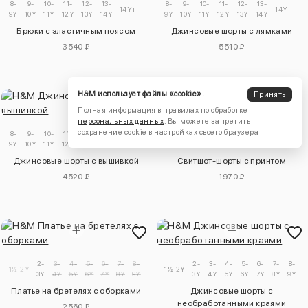
8-
9-
10-
11-
12-
13-
8-
9-
10-
11-
12-
13-
14Y+
14Y+
9Y
10Y
11Y
12Y
13Y
14Y
9Y
10Y
11Y
12Y
13Y
14Y
Брюки с эластичным поясом
Джинсовые шорты с лямками
3540 ₽
5510 ₽
H&M использует файлы «cookie».
Принять
Полная информация в правилах по обработке
персональных данных
. Вы можете запретить
сохранение cookie в настройках своего браузера
8-
9-
10-
11-
12-
13-
8-
9-
10-
11-
12-
13-
14Y+
14Y+
9Y
10Y
11Y
12Y
13Y
14Y
9Y
10Y
11Y
12Y
13Y
14Y
Джинсовые шорты с вышивкой
Свитшот-шорты с принтом
4520 ₽
1970 ₽
2-
3-
4-
5-
6-
7-
8-
9-
2-
3-
4-
5-
6-
7-
8-
1½-2Y
1½-2Y
3Y
4Y
5Y
6Y
7Y
8Y
9Y
10Y
3Y
4Y
5Y
6Y
7Y
8Y
9Y
1
Платье на бретелях с оборками
Джинсовые шорты с
необработанными краями
2560 ₽