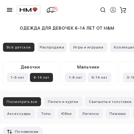
71
ОДЕЖДА ДЛЯ ДЕВОЧЕК 6-14 ЛЕТ ОТ H&M
Всё детское
Распродажа
Игры и игрушки
Коллекци
Девочки
Mальчики
1-6 лет
6-14 лет
1-6 лет
6-14 лет
0-1
Посмотреть все
Пальто и куртки
Свитшоты и толстовки
Аксессуары
Топы
Юбки
Легинсы
Пижамы
По новинкам