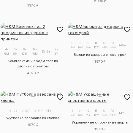
5900 ₽
1970 ₽
8-
9-
10-
11-
12-
13-
14Y+
9Y
10Y
11Y
12Y
13Y
14Y
4-
6-
9-
12-
2-
1½-2Y
6M
9M
12M
18M
3Y
Брюки из джерси с текстурой
Комплект из 2 предметов из
1970 ₽
хлопка с принтом
4920 ₽
8-10Y
10-12Y
12-14Y
14Y+
8-
9-
10-
11-
12-
13-
14Y+
9Y
10Y
11Y
12Y
13Y
14Y
Футболка оверсайз из хлопка
Украшенные спортивные шорты
1970 ₽
1970 ₽