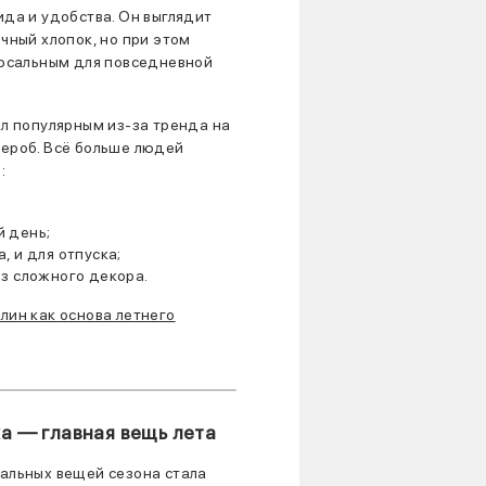
ида и удобства. Он выглядит
чный хлопок, но при этом
ерсальным для повседневной
ал популярным из-за тренда на
ероб. Всё больше людей
:
 день;
, и для отпуска;
ез сложного декора.
лин как основа летнего
а — главная вещь лета
альных вещей сезона стала