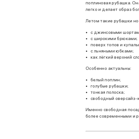
поплиновая рубашка. О
легко и делает образ б
Летом такие рубашки но
с джинсовыми шортам
с широкими брюками;
поверх топов и купаль
с льняными юбками;
как лёгкий верхний сл
Особенно актуальны:
белый поплин;
голубые рубашки;
тонкая полоска;
свободный оверсайз-к
Именно свободная поса
более современными и 