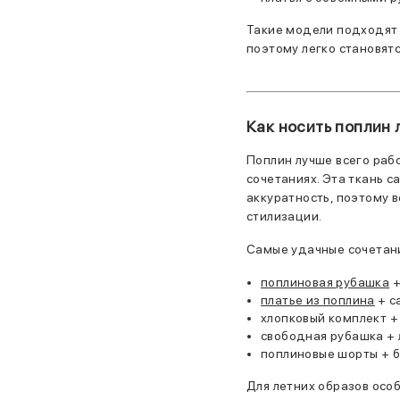
Такие модели подходят и
поэтому легко становятс
Как носить поплин 
Поплин лучше всего раб
сочетаниях. Эта ткань с
аккуратность, поэтому 
стилизации.
Самые удачные сочетан
поплиновая рубашка
+
платье из поплина
+ с
хлопковый комплект +
свободная рубашка + 
поплиновые шорты + б
Для летних образов осо