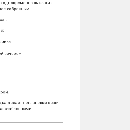
на одновременно выглядит
олее собранным.
сят:
и;
ников;
ой вечером.
рой.
дка делает поплиновые вещи
расслабленными.