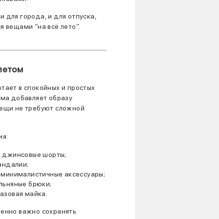
 для города, и для отпуска,
я вещами “на всё лето”.
летом
отает в спокойных и простых
ама добавляет образу
вещи не требуют сложной
ия:
 джинсовые шорты;
андалии;
 минималистичные аксессуары;
льняные брюки;
азовая майка.
бенно важно сохранять