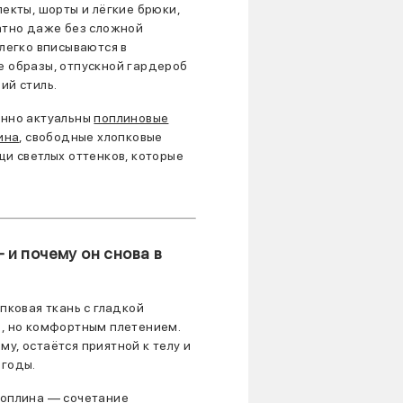
екты, шорты и лёгкие брюки,
атно даже без сложной
легко вписываются в
 образы, отпускной гардероб
ий стиль.
енно актуальны
поплиновые
ина
, свободные хлопковые
щи светлых оттенков, которые
 и почему он снова в
пковая ткань с гладкой
, но комфортным плетением.
у, остаётся приятной к телу и
огоды.
поплина — сочетание