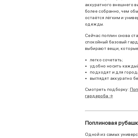
аккуратного внешнего в
более собранно, чем обы
остаётся лёгким и унив
одежды.
Сейчас поплин снова ст
спокойный базовый гард
выбирают вещи, которые
легко сочетать;
удобно носить каждый
подходят и для города
выглядят аккуратно б
Смотреть подборку:
Поп
гардероба →
Поплиновая рубашк
Одной из самых универс