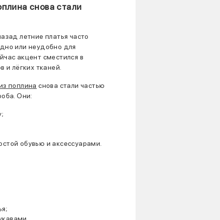
оплина снова стали
назад летние платья часто
дно или неудобно для
йчас акцент сместился в
в и лёгких тканей.
 из поплина
снова стали частью
оба. Они:
;
остой обувью и аксессуарами.
ья;
укавами.