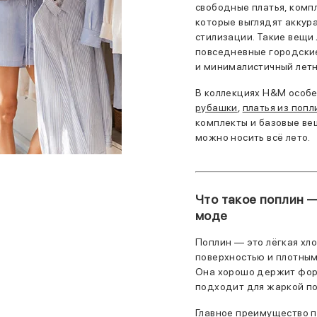
свободные платья, компл
которые выглядят аккур
стилизации. Такие вещи 
повседневные городские
и минималистичный летн
В коллекциях H&M особ
рубашки
,
платья из попл
комплекты и базовые ве
можно носить всё лето.
Что такое поплин —
моде
Поплин — это лёгкая хло
поверхностью и плотным
Она хорошо держит форм
подходит для жаркой п
Главное преимущество 