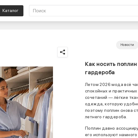
Каталог
Новости
Как носить поплин
гардероба
Летом 2026 мода всё ча
спокойных и практичных
сочетаний — лёгкие тка
одежда, которую удобн
поэтому поплин снова ст
летнего гардероба.
Поплин давно ассоцииру
его используют намного