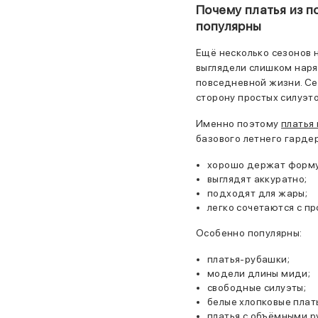
Почему платья из п
популярны
Ещё несколько сезонов 
выглядели слишком наря
повседневной жизни. Се
сторону простых силуэто
Именно поэтому
платья
базового летнего гардер
хорошо держат форму
выглядят аккуратно;
подходят для жары;
легко сочетаются с пр
Особенно популярны:
платья-рубашки;
модели длины миди;
свободные силуэты;
белые хлопковые плат
платья с объёмными р