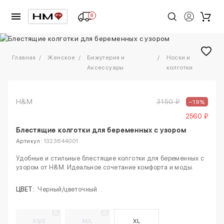
8
1
/
2
Главная
Женское
Бижутерия и
Носки и
Аксессуары
колготки
H&M
3150 ₽
–19%
2560 ₽
Блестящие колготки для беременных с узором
Артикул:
1323644001
Удобные и стильные блестящие колготки для беременных с
узором от H&M. Идеальное сочетание комфорта и моды.
ЦВЕТ:
Черный/цветочный
XS/S
M/L
XL