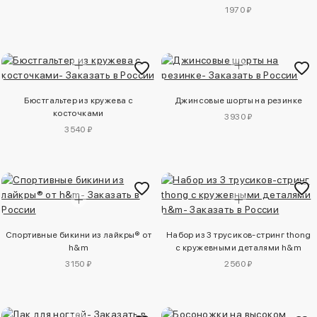
1970 ₽
Бюстгальтер из кружева с
Джинсовые шорты на резинке
косточками
3930 ₽
3540 ₽
Спортивные бикини из лайкры® от
Набор из 3 трусиков-стринг thong
h&m
с кружевными деталями h&m
3150 ₽
2560 ₽