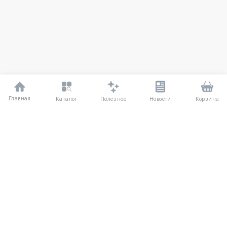
Главная
Полезное
Каталог
Новости
Корзина
ДЛЯ ПОКУПАТЕЛЕЙ
Частые вопросы
О компании
Способы оплаты
Соглашение
Доставка
Агентский договор