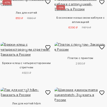
–47%
–19%
Лак для ногтей
Босоножки на высоком каблуке с
850 ₽
1580 ₽
апликацией
6390 ₽
7870 ₽
Платок с принтом
Брюки-клеш с четырехсторонним
2950 ₽
стретчем
4920 ₽
Лак для ногтей h&m