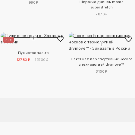
Широкие джинсы mama
990 ₽
superstretch
7870 ₽
–19%
Пушистое пальто
Пакет из 5 пар спортивных носков
12780 ₽
15730 ₽
с технологией drymove™
3150 ₽