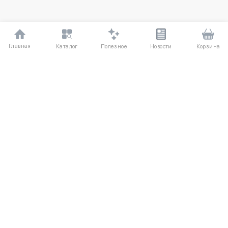
Главная
Полезное
Каталог
Новости
Корзина
ДЛЯ ПОКУПАТЕЛЕЙ
Частые вопросы
О компании
Способы оплаты
Соглашение
Доставка
Агентский договор
Обмен и возврат
Отзывы
КАТАЛОГ
КОНТАКТЫ