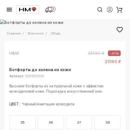
8
1
/
6
Главная
Женское
Обувь
H&M
35190 ₽
–41%
21090 ₽
Ботфорты до колена из кожи
Артикул:
1291831001
Высокие ботфорты из натуральной кожи с эффектом
крокодиловой кожи. Подкладка искусственный мех.
ЦВЕТ:
Черный/имитация крокодила
35
36
37
38