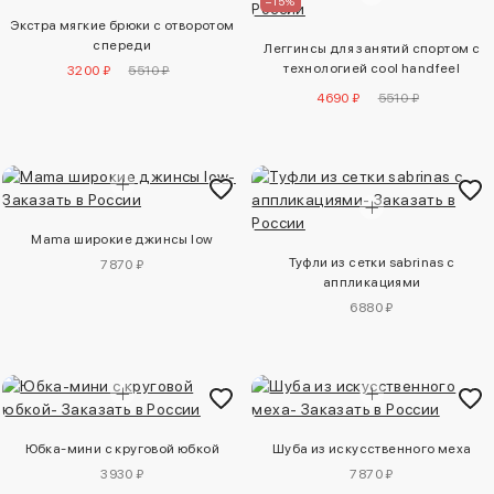
–15%
Экстра мягкие брюки с отворотом
спереди
Леггинсы для занятий спортом с
технологией cool handfeel
3200 ₽
5510 ₽
drymove™
4690 ₽
5510 ₽
Mama широкие джинсы low
Туфли из сетки sabrinas с
7870 ₽
аппликациями
6880 ₽
Юбка-мини с круговой юбкой
Шуба из искусственного меха
3930 ₽
7870 ₽