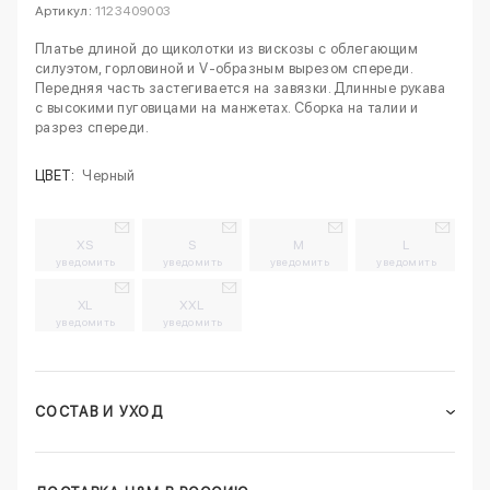
Артикул:
1123409003
Платье длиной до щиколотки из вискозы с облегающим
силуэтом, горловиной и V-образным вырезом спереди.
Передняя часть застегивается на завязки. Длинные рукава
с высокими пуговицами на манжетах. Сборка на талии и
разрез спереди.
ЦВЕТ:
Черный
XS
S
M
L
уведомить
уведомить
уведомить
уведомить
XL
XXL
уведомить
уведомить
СОСТАВ И УХОД