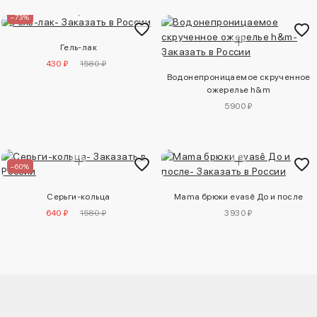
–73%
Гель-лак
430 ₽
1580 ₽
Водонепроницаемое скрученное
ожерелье h&m
5900 ₽
–60%
Серьги-кольца
Mama брюки evasê До и после
640 ₽
1580 ₽
3930 ₽