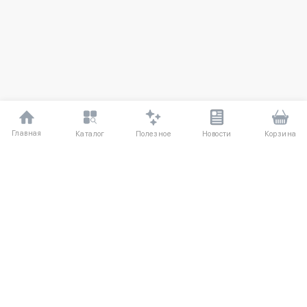
Главная
Полезное
Каталог
Новости
Корзина
ДЛЯ ПОКУПАТЕЛЕЙ
Частые вопросы
О компании
Способы оплаты
Соглашение
Доставка
Агентский договор