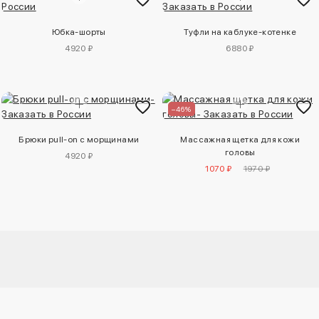
Юбка-шорты
Туфли на каблуке-котенке
4920 ₽
6880 ₽
–46%
Брюки pull-on с морщинами
Массажная щетка для кожи
головы
4920 ₽
1070 ₽
1970 ₽