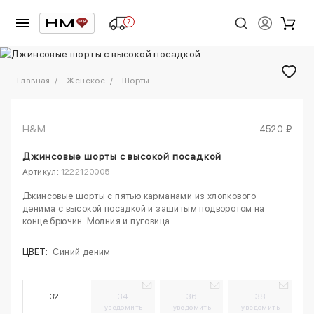
7
1
/
7
Главная
Женское
Шорты
H&M
4520 ₽
Джинсовые шорты с высокой посадкой
Артикул:
1222120005
Джинсовые шорты с пятью карманами из хлопкового
денима с высокой посадкой и зашитым подворотом на
конце брючин. Молния и пуговица.
ЦВЕТ:
Синий деним
32
34
36
38
уведомить
уведомить
уведомить