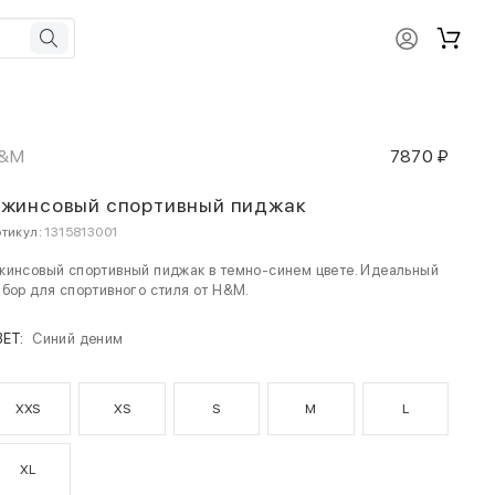
&M
7870 ₽
жинсовый спортивный пиджак
тикул:
1315813001
инсовый спортивный пиджак в темно-синем цвете. Идеальный
бор для спортивного стиля от H&M.
ВЕТ:
Синий деним
XXS
XS
S
M
L
XL