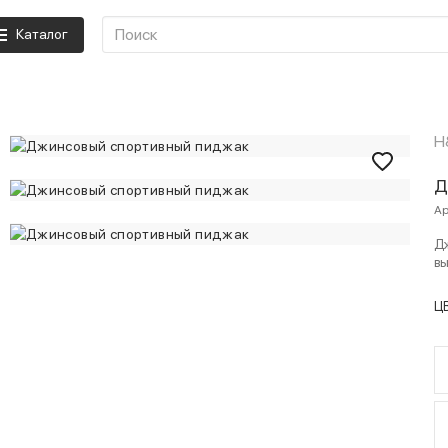
Каталог
H
Д
Ар
Дж
вы
Ц