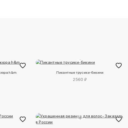
икюра h&m
Пикантные трусики-бикини
2560 ₽