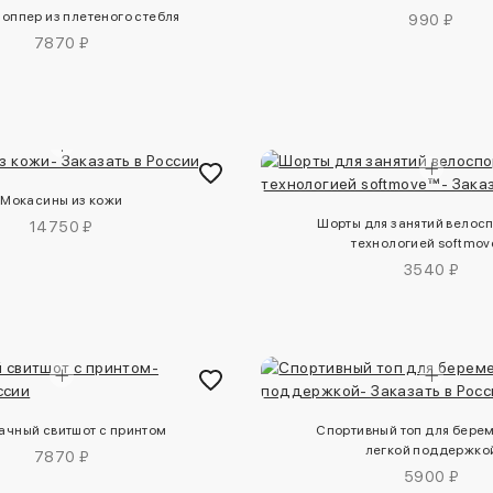
оппер из плетеного стебля
990 ₽
7870 ₽
Мокасины из кожи
Шорты для занятий велос
14750 ₽
технологией softmo
3540 ₽
ачный свитшот с принтом
Спортивный топ для бере
легкой поддержко
7870 ₽
5900 ₽