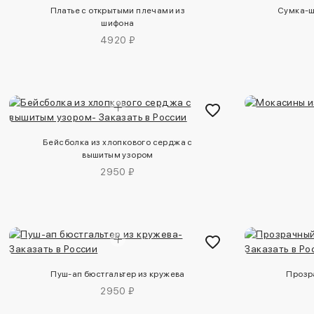
Платье с открытыми плечами из
Сумка-ш
шифона
4920 ₽
Бейсболка из хлопкового серджа с
вышитым узором
2950 ₽
Пуш-ап бюстгальтер из кружева
Прозр
2950 ₽