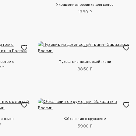
Украшенная резинка для волос
1380 ₽
портом с
Пуховик из джинсовой ткани
ve™
8850 ₽
менных с
Юбка-слип с кружевом
й
5900 ₽