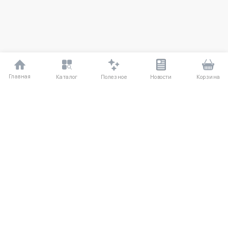
Главная
Полезное
Каталог
Новости
Корзина
ДЛЯ ПОКУПАТЕЛЕЙ
Частые вопросы
О компании
Способы оплаты
Соглашение
Доставка
Агентский договор
Обмен и возврат
Отзывы