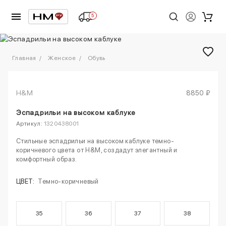
5
1
/
4
Главная
Женское
Обувь
H&M
8850 ₽
Эспадрильи на высоком каблуке
Артикул:
1320438001
Стильные эспадрильи на высоком каблуке темно-
коричневого цвета от H&M, создадут элегантный и
комфортный образ.
ЦВЕТ:
Темно-коричневый
35
36
37
38