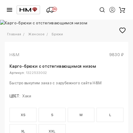
89
1
/
5
Главная
Женское
Брюки
H&M
9830 ₽
Карго-брюки с отстегивающимся низом
Артикул:
1322533002
Быстро выкупим заказ с зарубежного сайта H&M
ЦВЕТ:
Хаки
XS
S
M
L
XL
XXL