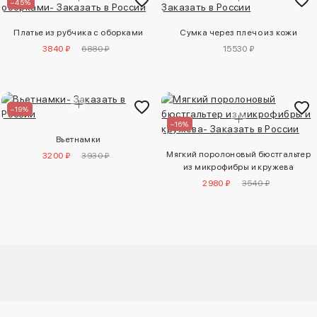
–45%
Платье из рубчика с оборками
Сумка через плечо из кожи
3840 ₽
6880 ₽
15530 ₽
–19%
–16%
Вьетнамки
Мягкий поролоновый бюстгальтер
3200 ₽
3930 ₽
из микрофибры и кружева
2980 ₽
3540 ₽