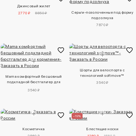
Джинсовый жилет
Серьги-позолоченные под форму
2770 ₽
8850 ₽
подсолнуха
7870 ₽
Шорты для велоспорта с
технологией softmove™
Mama комфортный бесшовный
подкладной бюстгальтер для
3540 ₽
кормления
3540 ₽
–19%
Косметичка
Блестящие носки