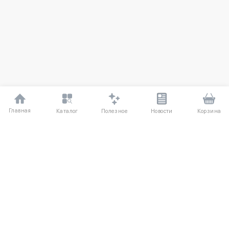
Главная
Полезное
Каталог
Новости
Корзина
ДЛЯ ПОКУПАТЕЛЕЙ
Частые вопросы
О компании
Способы оплаты
Соглашение