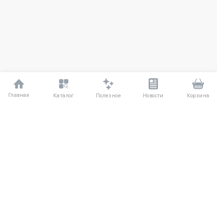
Главная
Полезное
Каталог
Новости
Корзина
ДЛЯ ПОКУПАТЕЛЕЙ
Частые вопросы
О компании
Способы оплаты
Соглашение
Доставка
Агентский договор