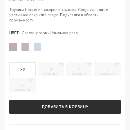
Трусики Hipster из джерси и кружева. Средняя талия и
частичное покрытие сзади. Подкладка в области
промежности.
ЦВЕТ:
Светло-розовый/пыльная роза
XS
S
M
L
уведомить
уведомить
уведомить
XL
уведомить
ДОБАВИТЬ В КОРЗИНУ