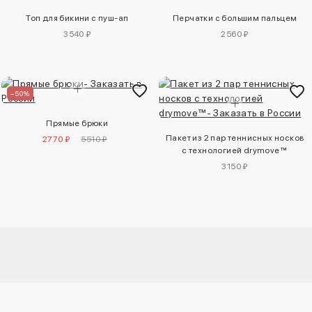
Топ для бикини с пуш-ап
Перчатки с большим пальцем
3540 ₽
2560 ₽
–50%
Прямые брюки
Пакет из 2 пар теннисных носков
2770 ₽
5510 ₽
с технологией drymove™
3150 ₽