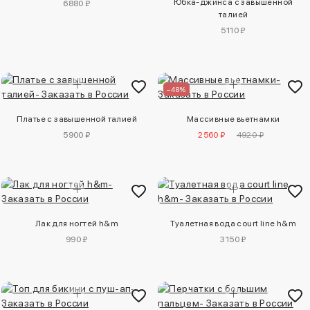
Юбка-джинса с завышенной
6880 ₽
талией
5110 ₽
–48%
Платье с завышенной талией
Массивные вьетнамки
5900 ₽
2560 ₽
4920 ₽
Лак для ногтей h&m
Туалетная вода court line h&m
990 ₽
3150 ₽