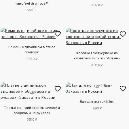
handfeel drymove™
4920 ₽
5510 ₽
Ремень с дизайном в стиле
пэчворк
Короткая полусупска из
хлопково-вискозной ткани
4920 ₽
3930 ₽
Лак для ногтей h&m
Платье с английской вышивкой и
990 ₽
оборками на рукавах
5510 ₽