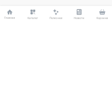
Главная
Полезное
Каталог
Новости
Корзина
ДЛЯ ПОКУПАТЕЛЕЙ
Частые вопросы
О компании
Способы оплаты
Соглашение
Доставка
Агентский договор
Обмен и возврат
Отзывы
КАТАЛОГ
КОНТАКТЫ