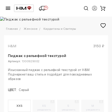
71
1
/
6
Главная
Женское
Кардиганы и Свитеры
H&M
3150 ₽
Пиджак с рельефной текстурой
Артикул:
1300929002
Изысканный пиджак с рельефной текстурой от H&M.
Подчеркнет ваш стиль и подойдет для повседневных
образов
ЦВЕТ:
Серый
XXS
XS
S
M
уведомить
уведомить
уведомить