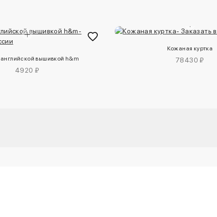
Кожаная куртка
 английской вышивкой h&m
78430 ₽
4920 ₽