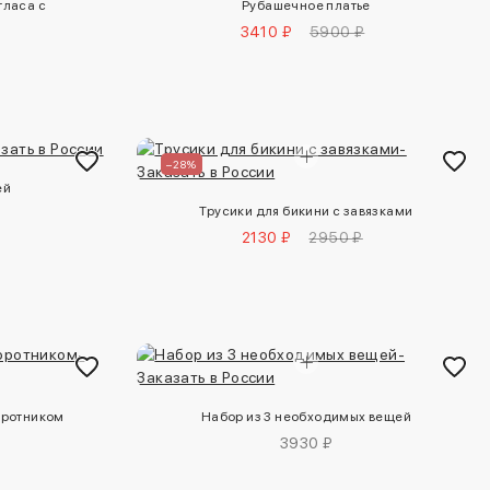
тласа с
Рубашечное платье
3410 ₽
5900 ₽
–28%
ей
Трусики для бикини с завязками
2130 ₽
2950 ₽
оротником
Набор из 3 необходимых вещей
3930 ₽