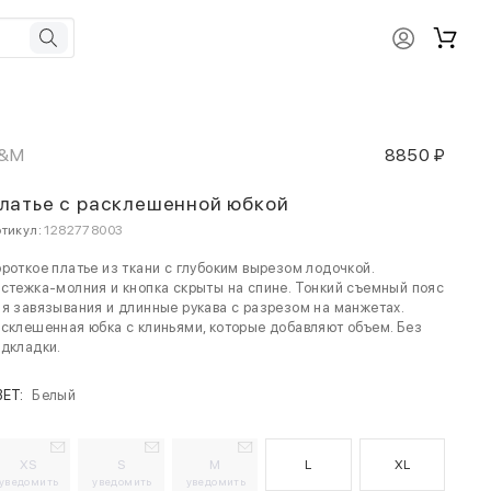
&M
8850 ₽
латье с расклешенной юбкой
тикул:
1282778003
роткое платье из ткани с глубоким вырезом лодочкой.
стежка-молния и кнопка скрыты на спине. Тонкий съемный пояс
я завязывания и длинные рукава с разрезом на манжетах.
склешенная юбка с клиньями, которые добавляют объем. Без
дкладки.
ВЕТ:
Белый
XS
S
M
L
XL
уведомить
уведомить
уведомить