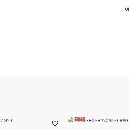
О
–39%