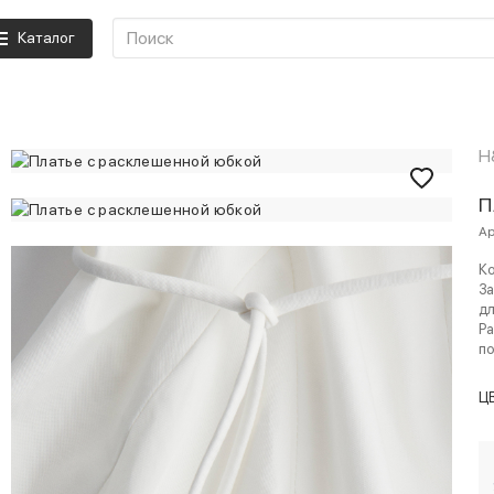
Каталог
H
П
Ар
Ко
За
дл
Ра
по
Ц