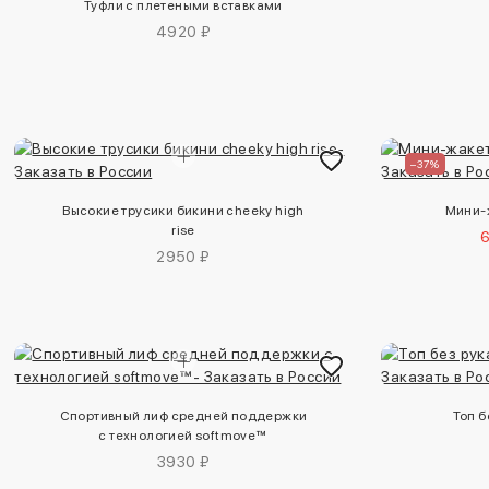
Туфли с плетеными вставками
4920 ₽
–37%
Высокие трусики бикини cheeky high
Мини-ж
rise
2950 ₽
Спортивный лиф средней поддержки
Топ б
с технологией softmove™
3930 ₽