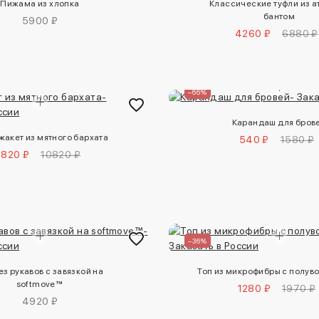
Пижама из хлопка
Классические туфли из а
бантом
5900 ₽
4260 ₽
6880 ₽
–66%
Карандаш для бров
акет из мятного бархата
540 ₽
1580 ₽
6820 ₽
10820 ₽
–36%
ез рукавов с завязкой на
Топ из микрофибры с полув
softmove™
1280 ₽
1970 ₽
4920 ₽