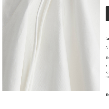
С
A
Д
Х
Хл
по
Д