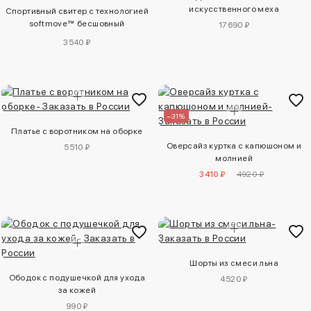
искусственного меха
Спортивный свитер с технологией
softmove™ бесшовный
17690 ₽
облегающий
3540 ₽
–31%
Платье с воротником на оборке
Оверсайз куртка с капюшоном и
5510 ₽
молнией
3410 ₽
4920 ₽
Шорты из смеси льна
Ободок с подушечкой для ухода
4520 ₽
за кожей
990 ₽