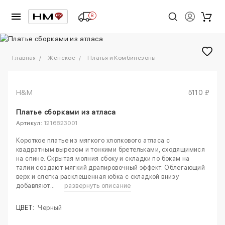
8
1
/
2
Главная
Женское
Платья и Комбинезоны
H&M
5110 ₽
Платье сборками из атласа
Артикул:
1216823001
Короткое платье из мягкого хлопкового атласа с
квадратным вырезом и тонкими бретельками, сходящимися
на спине. Скрытая молния сбоку и складки по бокам на
талии создают мягкий драпировочный эффект. Облегающий
верх и слегка расклешённая юбка с складкой внизу
добавляют...
развернуть описание
ЦВЕТ:
Черный