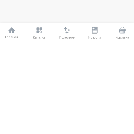
Главная
Полезное
Каталог
Новости
Корзина
ДЛЯ ПОКУПАТЕЛЕЙ
Частые вопросы
О компании
Способы оплаты
Соглашение
Доставка
Агентский договор
Обмен и возврат
Отзывы