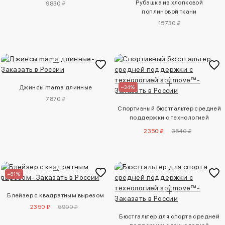
Рубашка из хлопковой
9830 ₽
поплиновой ткани
15730 ₽
Джинсы mama длинные
–34%
7870 ₽
Спортивный бюстгальтер средней
поддержки с технологией
softmove™
2350 ₽
3540 ₽
–61%
Блейзер с квадратным вырезом
2350 ₽
5900 ₽
Бюстгальтер для спорта средней