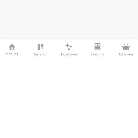
Главная
Полезное
Каталог
Новости
Корзина
ДЛЯ ПОКУПАТЕЛЕЙ
Частые вопросы
О компании
Способы оплаты
Соглашение
Доставка
Агентский договор