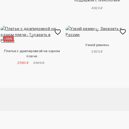
поддержки с технологией
softmove™
4920 ₽
–35%
Узкий ремень
Платье с драпировкой на одном
3930 ₽
плече
2560 ₽
3930 ₽