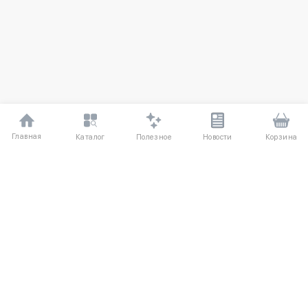
Главная
Полезное
Каталог
Новости
Корзина
ДЛЯ ПОКУПАТЕЛЕЙ
Частые вопросы
О компании
Способы оплаты
Соглашение
Доставка
Агентский договор