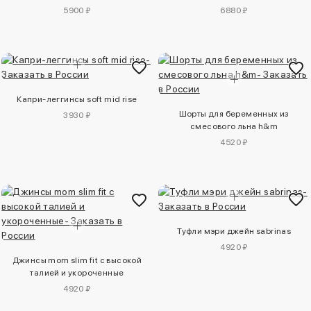
5900 ₽
6880 ₽
Капри-леггинсы soft mid rise
Шорты для беременных из
3930 ₽
смесового льна h&m
4520 ₽
Туфли мэри джейн sabrinas
4920 ₽
Джинсы mom slim fit с высокой
талией и укороченные
4920 ₽