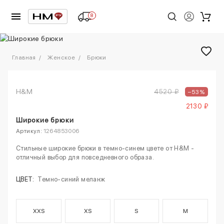
8
1
/
6
Главная
Женское
Брюки
H&M
4520 ₽
–53%
2130 ₽
Широкие брюки
Артикул:
1264853006
Стильные широкие брюки в темно-синем цвете от H&M -
отличный выбор для повседневного образа.
ЦВЕТ:
Темно-синий меланж
XXS
XS
S
M