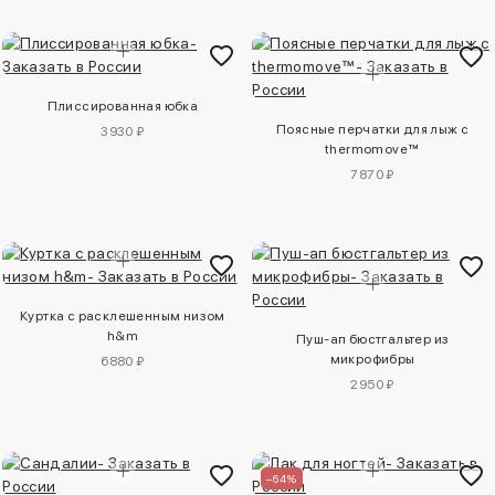
Плиссированная юбка
Поясные перчатки для лыж с
3930 ₽
thermomove™
7870 ₽
Куртка с расклешенным низом
h&m
Пуш-ап бюстгальтер из
микрофибры
6880 ₽
2950 ₽
–64%