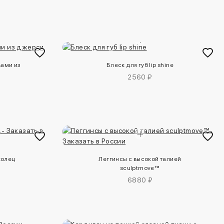
вами из
Блеск для губ lip shine
2560 ₽
колец
Леггинсы с высокой талией
sculptmove™
6880 ₽