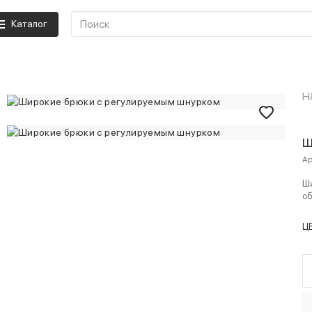
Каталог
H
Ш
Ар
Ши
об
Ц