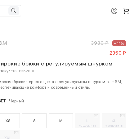
&M
3930 ₽
–41%
2350 ₽
ирокие брюки с регулируемым шнурком
тикул:
1338362001
рокие брюки черного цвета с регулируемым шнурком от H&M,
еспечивающие комфорт и современный стиль.
ВЕТ:
Черный
XS
S
M
L
XL
уведомить
уведомить
XXL