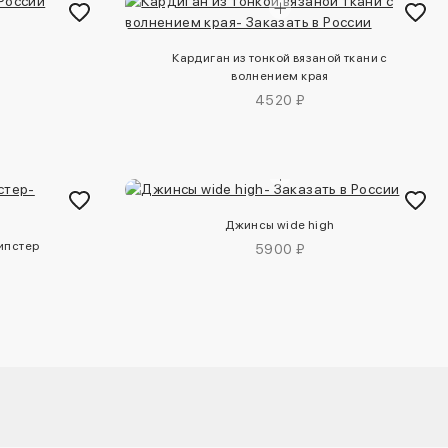
Кардиган из тонкой вязаной ткани с
волнением края
4520 ₽
Джинсы wide high
хипстер
5900 ₽