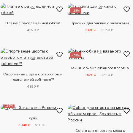
–28%
Платье с расклешенной юбкой
Трусики для бикини с завязками
4920 ₽
2130 ₽
2950 ₽
–58%
Мини-юбка из вязаного полотна
Спортивные шорты с отворотом и
1920 ₽
4520 ₽
технологией softmove™
4920 ₽
–25%
Худи
3840 ₽
5110 ₽
Colete для спорта из меха в