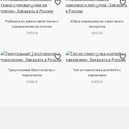
Рубашка из джинсовой ткани с
Юбка-карандаш из смесового
украшением на плечах
лиоцелла
7870 ₽
4520 ₽
Треугольный бюстгальтер с
Топ из трикотажа pointelle с
поролоном
завязками
3540 ₽
2950 ₽