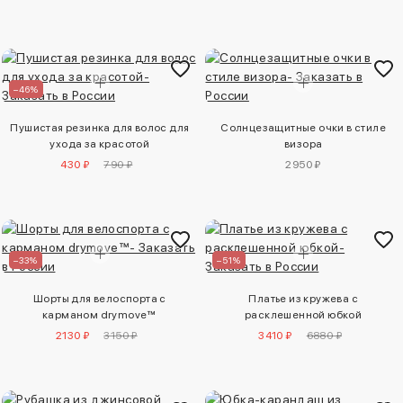
–46%
Пушистая резинка для волос для
Солнцезащитные очки в стиле
ухода за красотой
визора
430 ₽
790 ₽
2950 ₽
–33%
–51%
Шорты для велоспорта с
Платье из кружева с
карманом drymove™
расклешенной юбкой
2130 ₽
3150 ₽
3410 ₽
6880 ₽