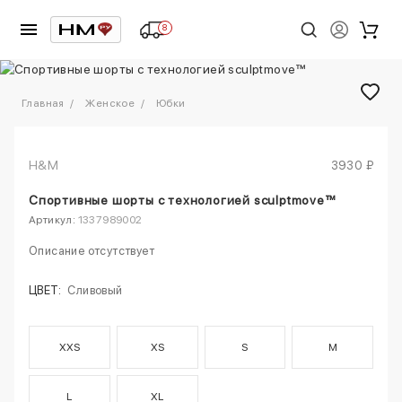
8
1
/
4
Главная
Женское
Юбки
H&M
3930 ₽
Спортивные шорты с технологией sculptmove™
Артикул:
1337989002
Описание отсутствует
ЦВЕТ:
Сливовый
XXS
XS
S
M
L
XL