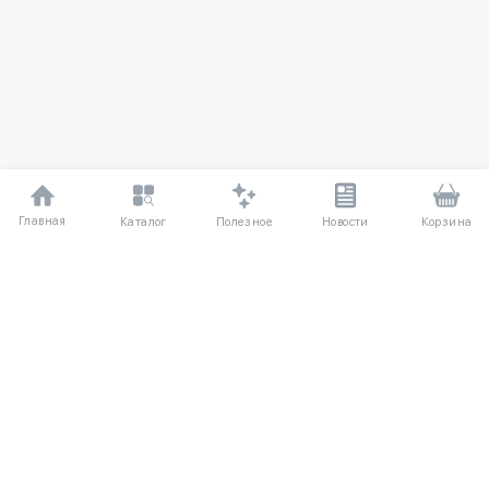
Главная
Полезное
Каталог
Новости
Корзина
ДЛЯ ПОКУПАТЕЛЕЙ
Частые вопросы
О компании
Способы оплаты
Соглашение
Доставка