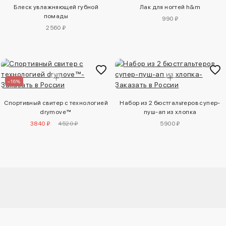
Блеск увлажняющей губной
Лак для ногтей h&m
помады
990 ₽
2560 ₽
–16%
Спортивный свитер с технологией
Набор из 2 бюстгальтеров супер-
drymove™
пуш-ап из хлопка
3840 ₽
4520 ₽
5900 ₽