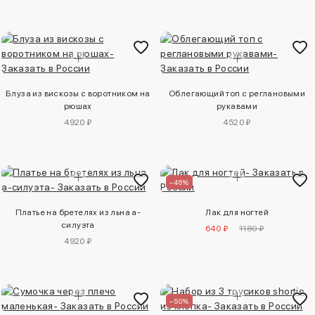
Блуза из вискозы с воротником на
Облегающий топ с реглановыми
рюшах
рукавами
4920 ₽
4520 ₽
–46%
Платье на бретелях из льна а-
Лак для ногтей
силуэта
640 ₽
1180 ₽
4920 ₽
–50%