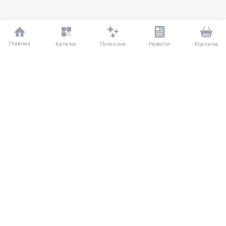
Главная
Полезное
Каталог
Новости
Корзина
ДЛЯ ПОКУПАТЕЛЕЙ
Частые вопросы
О компании
Способы оплаты
Соглашение
Доставка
Агентский договор
Обмен и возврат
Отзывы
КАТАЛОГ
КОНТАКТЫ