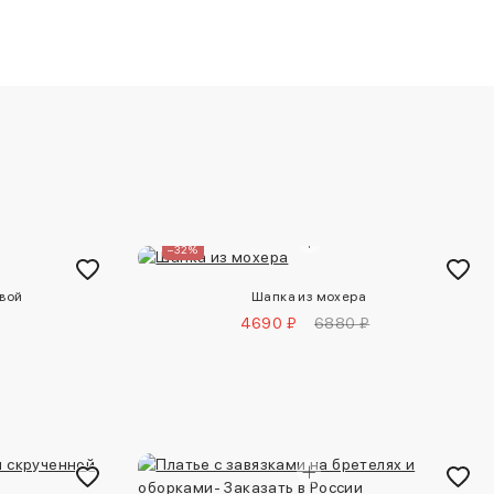
–32%
авой
Шапка из мохера
4690 ₽
6880 ₽