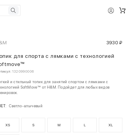
&M
3930 ₽
опик для спорта с лямками с технологией
oftmove™
тикул:
1320990006
гкий и стильный топик для занятий спортом с лямками с
хнологией SoftMove™ от H&M. Подойдет для любых видов
енировок.
ВЕТ:
Светло-алычевый
XS
S
M
L
XL