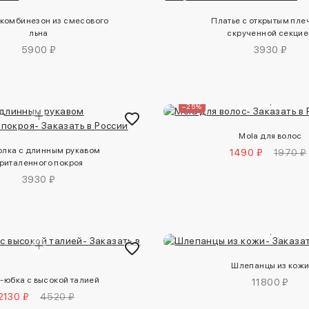
комбинезон из смесового
Платье с открытым пле
льна
скрученной секцие
5900 ₽
3930 ₽
–25%
Mola для волос
олка с длинным рукавом
1490 ₽
1970 ₽
риталенного покроя
3930 ₽
Шлепанцы из кож
-юбка с высокой талией
11800 ₽
2130 ₽
4520 ₽