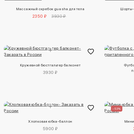
Массажный скребок gua sha для тела
Шорты-
2350 ₽
3930 ₽
Кружевной бюстгальтер балконет
Футб
п
3930 ₽
–53%
Хлопковая юбка-баллон
Мини
5900 ₽