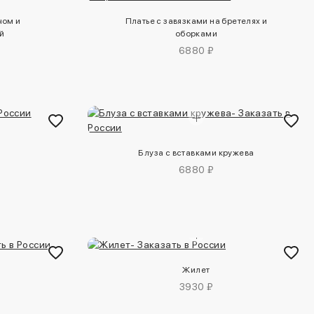
чом и
Платье с завязками на бретелях и
й
оборками
6880 ₽
Блуза с вставками кружева
6880 ₽
и
Жилет
3930 ₽