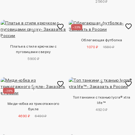
2560 ₽
–33%
Облегающая футболка
Платье в стиле крючком с
1070 ₽
1580 ₽
пуговицами сверху
5900 ₽
–28%
Топ танкини с тканью lycra® xtra
life™
Миди-юбка из трикотажного
букле
4920 ₽
4690 ₽
6490 ₽