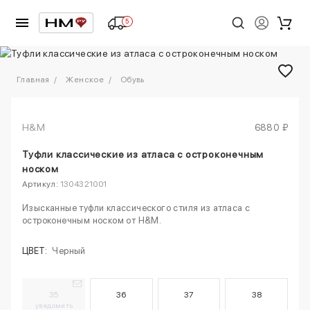
5
1
/
2
Главная
Женское
Обувь
H&M
6880 ₽
Туфли классические из атласа с остроконечным
носком
Артикул:
1304321001
Изысканные туфли классического стиля из атласа с
остроконечным носком от H&M.
ЦВЕТ:
Черный
35
36
37
38
уведомить