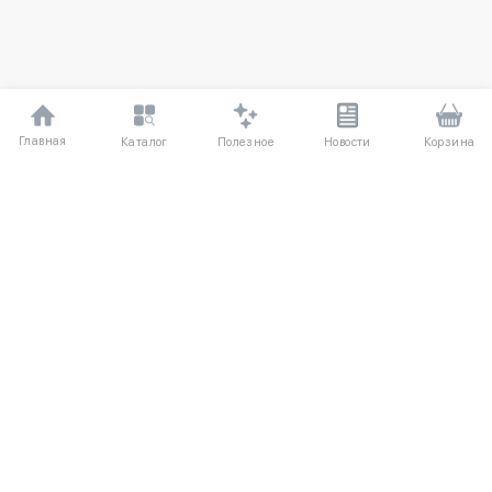
Главная
Полезное
Каталог
Новости
Корзина
ДЛЯ ПОКУПАТЕЛЕЙ
Частые вопросы
О компании
Способы оплаты
Соглашение
Доставка
Агентский договор
Обмен и возврат
Отзывы