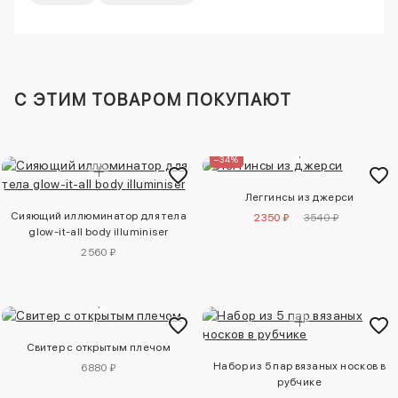
C ЭТИМ ТОВАРОМ ПОКУПАЮТ
–34%
Леггинсы из джерси
Сияющий иллюминатор для тела
2350 ₽
3540 ₽
glow-it-all body illuminiser
2560 ₽
Свитер с открытым плечом
Набор из 5 пар вязаных носков в
6880 ₽
рубчике