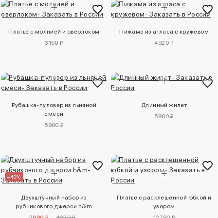
Платье с молнией и оверлоком
Пижама из атласа с кружевом
3150 ₽
4920 ₽
Рубашка-пуловер из льняной
Длинный жилет
смеси
5900 ₽
5900 ₽
–40%
Двухштучный набор из
Платье с расклешенной юбкой и
рубчикового джерси h&m
узором
2980 ₽
4920 ₽
12780 ₽