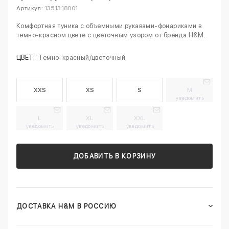
Артикул:
1351318001
Комфортная туника с объемными рукавами-фонариками в
темно-красном цвете с цветочным узором от бренда H&M.
ЦВЕТ:
Темно-красный/цветочный
XXS
XS
S
M
уведомить
L
XL
XXL
уведомить
уведомить
уведомить
ДОБАВИТЬ В КОРЗИНУ
ДОСТАВКА H&M В РОССИЮ