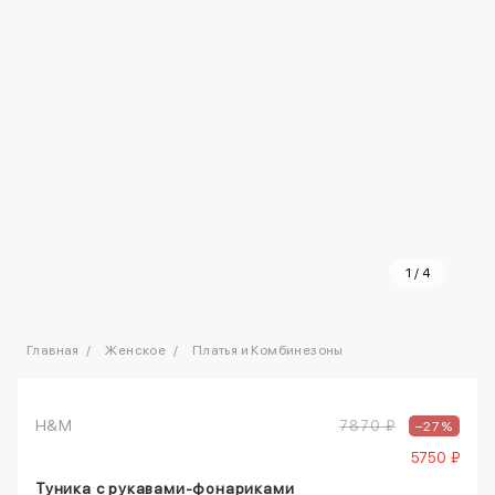
1
/
4
Главная
Женское
Платья и Комбинезоны
H&M
7870 ₽
–27%
5750 ₽
Туника с рукавами-фонариками