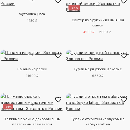
–54%
Футболка justa
Свитер из в рубчик из льняной
1180 ₽
смеси
3200 ₽
6880 ₽
Панама из рафии
Туфли мери джейн лаковые
11600 ₽
6880 ₽
–61%
Пляжные брюки с декоративным
Туфли с открытым каблуком на
платочным элементом
каблуке kitten