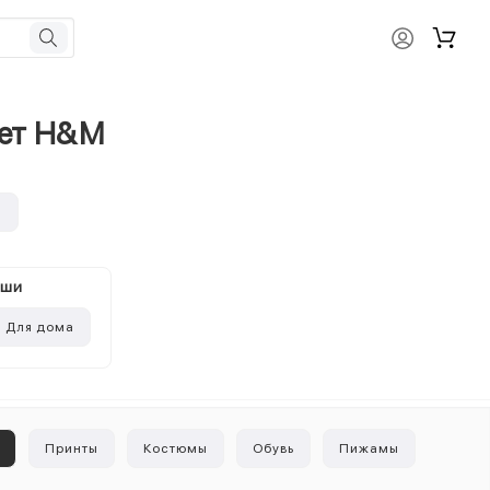
лет H&M
и
ыши
Для дома
ы
Принты
Костюмы
Обувь
Пижамы