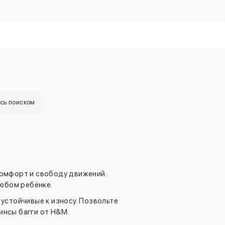
есь поиском
комфорт и свободу движений.
любом ребёнке.
 устойчивые к износу. Позвольте
инсы багги от H&M.