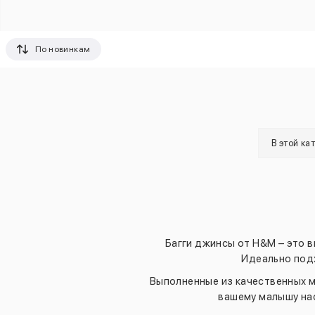
По новинкам
В этой ка
Багги джинсы от H&M – это 
Идеально подх
Выполненные из качественных ма
вашему малышу нас