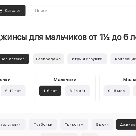
Каталог
джинсы для мальчиков от 1½ до 6 
Всё детское
Распродажа
Игры и игрушки
Коллекци
очки
Mальчики
Мал
6-14 лет
1-6 лет
6-14 лет
0-18 мес
 толстовки
Футболки
Трикотаж
Брюки
Джинс