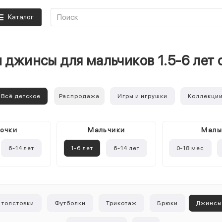
Каталог
 джинсы для мальчиков 1.5-6 лет
Всё детское
Распродажа
Игры и игрушки
Коллекци
очки
Mальчики
Мал
6-14 лет
1-6 лет
6-14 лет
0-18 мес
 толстовки
Футболки
Трикотаж
Брюки
Джинс