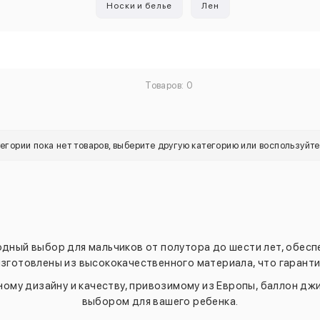
Носки и белье
Лен
Товаров: 0
тегории пока нет товаров, выберите другую категорию или воспользуйт
одный выбор для мальчиков от полутора до шести лет, обес
изготовлены из высококачественного материала, что гарант
ному дизайну и качеству, привозимому из Европы, баллон дж
выбором для вашего ребенка.