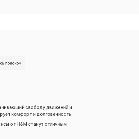
есь поиском
печивающий свободу движений и
ирует комфорт и долговечность.
инсы от H&M станут отличным