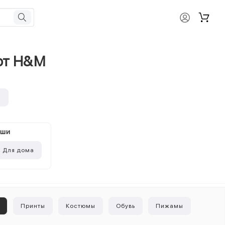
 от H&M
и
ыши
Для дома
ы
Принты
Костюмы
Обувь
Пижамы