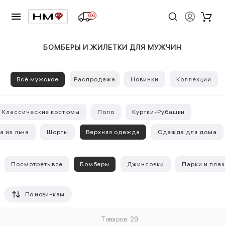
66
БОМБЕРЫ И ЖИЛЕТКИ ДЛЯ МУЖЧИН
Всё мужское
Распродажа
Новинки
Коллекции
Классические костюмы
Поло
Куртки-Рубашки
 из льна
Шорты
Верхняя одежда
Одежда для дома
Посмотреть все
Бомберы
Джинсовки
Парки и пла
По новинкам
Товаров: 29