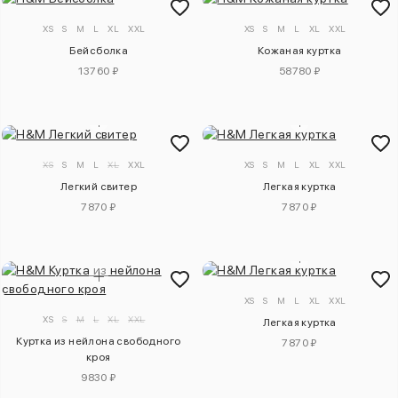
XS
S
M
L
XL
XXL
XS
S
M
L
XL
XXL
Бейсболка
Кожаная куртка
13760 ₽
58780 ₽
XS
S
M
L
XL
XXL
XS
S
M
L
XL
XXL
Легкий свитер
Легкая куртка
7870 ₽
7870 ₽
XS
S
M
L
XL
XXL
XS
S
M
L
XL
XXL
Легкая куртка
Куртка из нейлона свободного
7870 ₽
кроя
9830 ₽