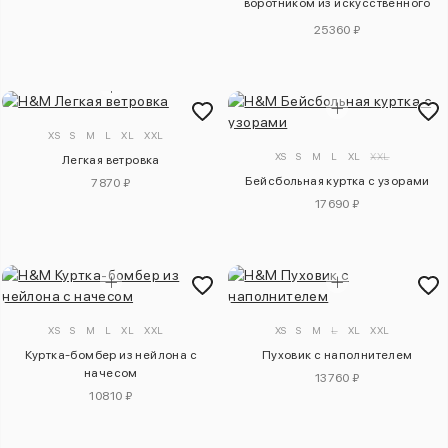
воротником из искусственного
меха
25360 ₽
XS
S
M
L
XL
XXL
XS
S
M
L
XL
XXL
Легкая ветровка
Бейсбольная куртка с узорами
7870 ₽
17690 ₽
XS
S
M
L
XL
XXL
XS
S
M
L
XL
XXL
Куртка-бомбер из нейлона с
Пуховик с наполнителем
начесом
13760 ₽
10810 ₽