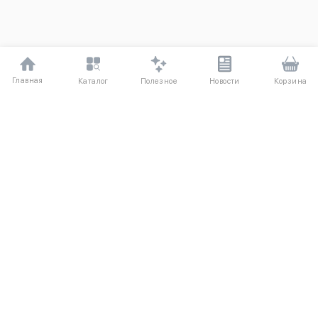
Главная
Полезное
Каталог
Новости
Корзина
ДЛЯ ПОКУПАТЕЛЕЙ
Частые вопросы
О компании
Способы оплаты
Соглашение
Доставка
Агентский договор
Обмен и возврат
Отзывы