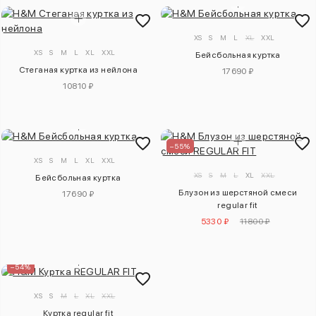
XS
S
M
L
XL
XXL
XS
S
M
L
XL
XXL
Бейсбольная куртка
Стеганая куртка из нейлона
17690 ₽
10810 ₽
–55%
XS
S
M
L
XL
XXL
XS
S
M
L
XL
XXL
Бейсбольная куртка
Блузон из шерстяной смеси
17690 ₽
regular fit
5330 ₽
11800 ₽
–54%
XS
S
M
L
XL
XXL
Куртка regular fit