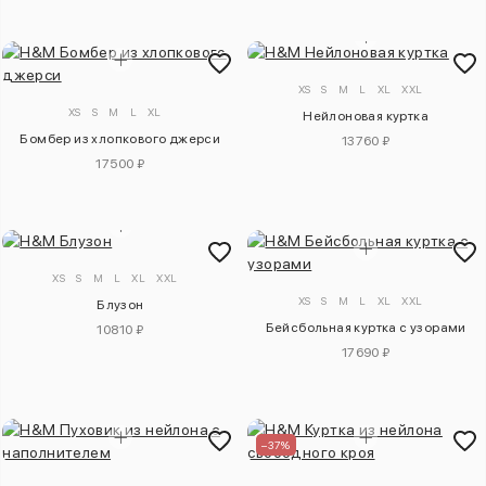
XS
S
M
L
XL
XXL
XS
S
M
L
XL
Нейлоновая куртка
Бомбер из хлопкового джерси
13760 ₽
17500 ₽
XS
S
M
L
XL
XXL
XS
S
M
L
XL
XXL
Блузон
Бейсбольная куртка с узорами
10810 ₽
17690 ₽
–37%