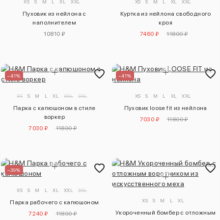
XS
S
M
L
XL
XXL
XS
S
M
L
XL
XXL
Пуховик из нейлона с
Куртка из нейлона свободного
наполнителем
кроя
10810 ₽
7460 ₽
11800 ₽
–41%
–41%
XS
S
M
L
XL
XXL
3XL
XS
S
M
L
XL
XXL
Парка с капюшоном в стиле
Пуховик loose fit из нейлона
воркер
7030 ₽
11800 ₽
7030 ₽
11800 ₽
–39%
XS
S
M
L
XL
XXL
3XL
XS
S
M
L
XL
Парка рабочего с капюшоном
Укороченный бомбер с отложным
7240 ₽
11800 ₽