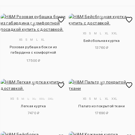
XS
S
M
L
XL
XXL
XS
S
M
L
XL
Бейсбольная куртка
Розовая рубашка бокси из
13760 ₽
габардина с комфортной
посадкой
17500 ₽
XS
S
M
L
XL
XXL
3XL
XS
S
M
L
XL
XXL
Легкая куртка
Пальто из покрытой ткани
7470 ₽
17690 ₽