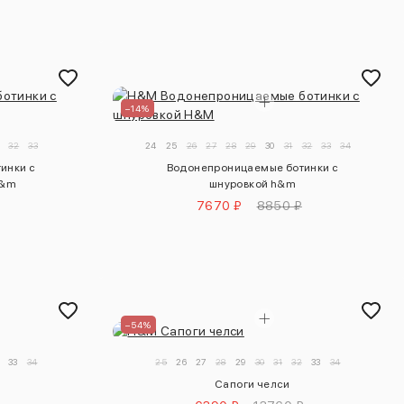
–14%
32
33
24
25
26
27
28
29
30
31
32
33
34
инки с
Водонепроницаемые ботинки с
h&m
шнуровкой h&m
7670 ₽
8850 ₽
–54%
33
34
25
26
27
28
29
30
31
32
33
34
Сапоги челси