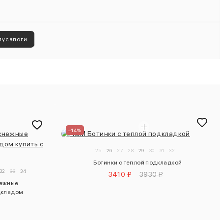
лусапоги
–14%
25
26
27
28
29
30
31
32
Ботинки с теплой подкладкой
32
33
34
3410 ₽
3930 ₽
нежные
дкладом