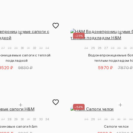
–25%
27
28
29
30
31
32
33
34
24
25
26
27
28
29
30
31
оницаемые сапоги с теплой
Водонепроницаемые бот
подкладкой
теплым подкладом 
8520 ₽
9830 ₽
5970 ₽
7870 ₽
–54%
27
28
29
30
31
32
33
34
25
26
27
28
29
30
31
32
зиновые сапоги h&m
Сапоги челси