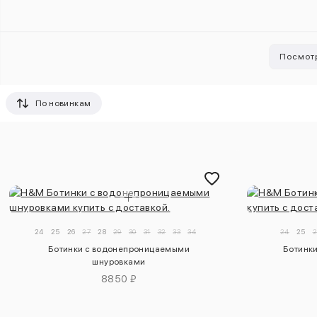
Посмотр
По новинкам
24
25
26
27
28
29
30
31
32
33
34
24
25
2
Ботинки с водонепроницаемыми
Ботинк
шнуровками
8850 ₽