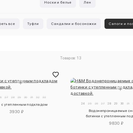
Носки и белье
Лен
еть все
Туфли
Сандалии и босоножки
Сапоги и по
Товаров: 13
6
27
28
29
30
31
32
33
24
25
26
27
28
29
30
31
и с утепленным подкладом
Водонепроницаемые с
3930 ₽
ботинки с утепленным по
9830 ₽