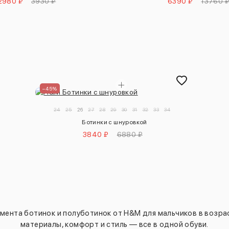
2980 ₽
3930 ₽
6390 ₽
13760 
–45%
24
25
26
27
28
29
30
31
32
33
34
Ботинки с шнуровкой
3840 ₽
6880 ₽
ента ботинок и полуботинок от H&M для мальчиков в возраст
материалы, комфорт и стиль — все в одной обуви.