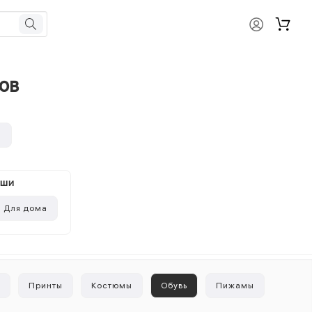
ов
и
ыши
Для дома
ы
Принты
Костюмы
Обувь
Пижамы