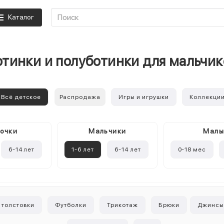
Каталог
отинки и полуботинки для мальчик
Всё детское
Распродажа
Игры и игрушки
Коллекци
очки
Mальчики
Мал
6-14 лет
1-6 лет
6-14 лет
0-18 мес
 толстовки
Футболки
Трикотаж
Брюки
Джинс