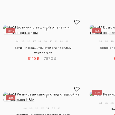
–36%
–14%
24
25
26
27
28
29
30
31
32
33
24
25
26
Ботинки с защитой от влаги и теплым
Водонепр
подкладом
5110 ₽
7870 ₽
–25%
–43%
24
25
26
24
25
26
27
28
29
30
Ре
Резиновые сапоги с подкладкой из