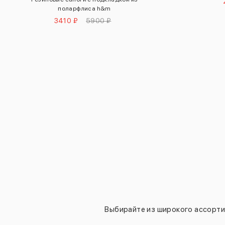
поларфлиса h&m
3410 ₽
5900 ₽
Выбирайте из широкого ассортим