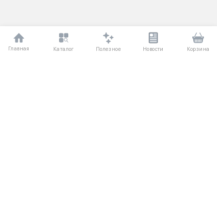
Главная
Полезное
Каталог
Новости
Корзина
ДЛЯ ПОКУПАТЕЛЕЙ
Частые вопросы
О компании
Способы оплаты
Соглашение
Доставка
Агентский договор
Обмен и возврат
Отзывы
КАТАЛОГ
КОНТАКТЫ