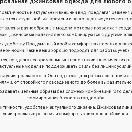
ерсальная джинсовая одежда для любого о
рактичность и актуальный внешний вид, предлагая решения
ается актуальной вне времени и легко адаптируется под раз
ставлены разнообразные модели, которые позволяют создава
зы. Джинсовые изделия легко комбинируются с другими эл
ся удобству. Продуманный крой и комфортная посадка дела
вной носки. Такие вещи хорошо подходят для работы, учебы 
тся, предлагая современные интерпретации классических ре
актуальные модели и поддерживать стиль без лишних усилий
я универсальностью. Она подходит для разных сезонов и ле
илями, от спокойного повседневного до более выразительно
оздавать цельные образы без сложных комбинаций. Это дел
формирования базового гардероба.
ктичности, удобства и актуального дизайна. Джинсовая линия
универсальные решения и комфорт в повседневной жизни.