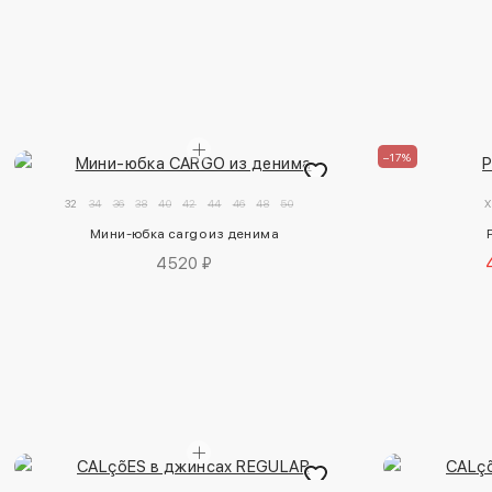
–17%
32
34
36
38
40
42
44
46
48
50
X
Мини-юбка cargo из денима
4520 ₽