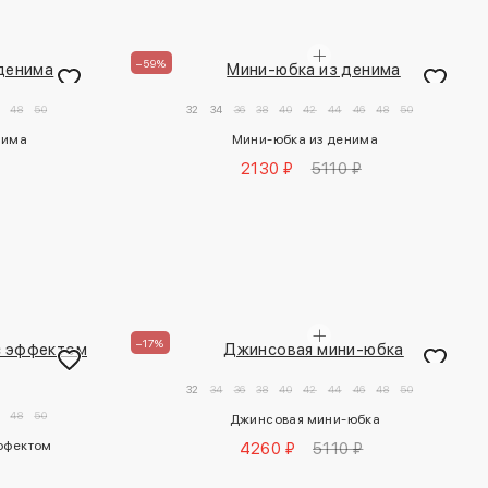
–59%
48
50
32
34
36
38
40
42
44
46
48
50
нима
Мини-юбка из денима
2130 ₽
5110 ₽
–17%
32
34
36
38
40
42
44
46
48
50
48
50
Джинсовая мини-юбка
ффектом 
4260 ₽
5110 ₽