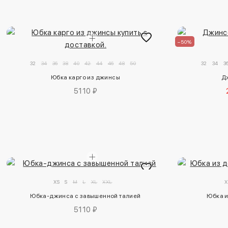
–50%
32
34
36
38
40
42
44
46
48
50
32
34
3
Юбка карго из джинсы
Д
5110 ₽
XS
S
M
L
XL
XXL
X
Юбка-джинса с завышенной талией
Юбка и
5110 ₽