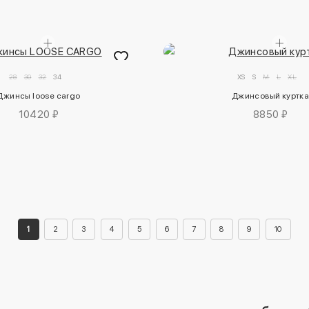
28
30
32
34
XS
S
M
L
XL
Джинсы loose cargo
Джинсовый куртк
10420 ₽
8850 ₽
1
2
3
4
5
6
7
8
9
10