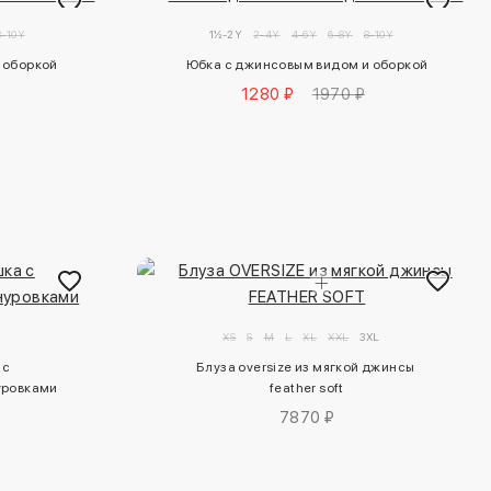
8-10Y
1½-2Y
2-4Y
4-6Y
6-8Y
8-10Y
 оборкой
Юбка с джинсовым видом и оборкой
1280 ₽
1970 ₽
XS
S
M
L
XL
XXL
3XL
с 
Блуза oversize из мягкой джинсы 
уровками
feather soft
7870 ₽