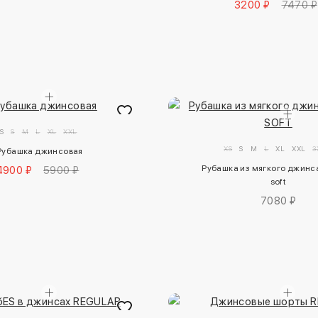
3200 ₽
7470 ₽
S
S
M
L
XL
XXL
XS
S
M
L
XL
XXL
3
Рубашка джинсовая
Рубашка из мягкого джинса 
4900 ₽
5900 ₽
soft
7080 ₽