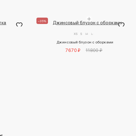
–35%
XS
S
M
L
а
Джинсовый блузон с оборками
7670 ₽
11800 ₽