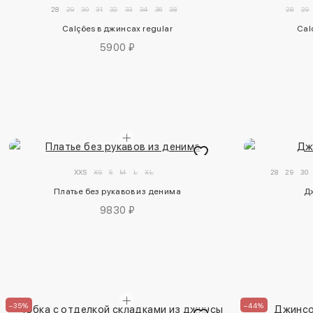
28
29
30
31
32
33
34
36
38
28
29
Calções в джинсах regular
Cal
5900 ₽
XXS
XS
S
M
L
XL
28
29
30
Платье без рукавов из денима
Д
9830 ₽
–35%
–44%