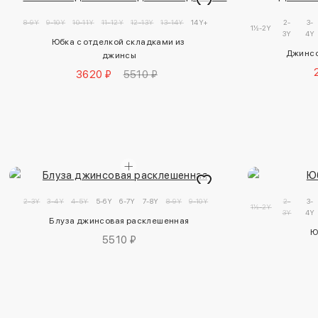
8-9Y
9-10Y
10-11Y
11-12Y
12-13Y
13-14Y
14Y+
2-
3-
1½-2Y
3Y
4Y
Юбка с отделкой складками из 
Джинсо
джинсы
3620 ₽
5510 ₽
2-3Y
3-4Y
4-5Y
5-6Y
6-7Y
7-8Y
8-9Y
9-10Y
2-
3-
1½-2Y
3Y
4Y
Блуза джинсовая расклешенная
Ю
5510 ₽