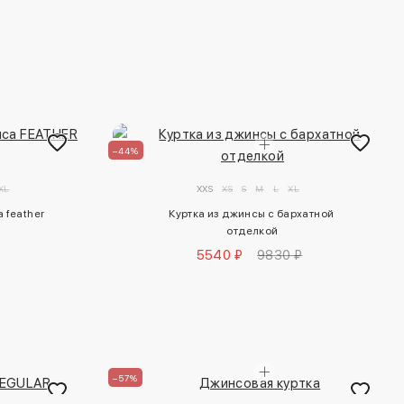
–44%
XL
XXS
XS
S
M
L
XL
feather 
Куртка из джинсы с бархатной 
отделкой
5540 ₽
9830 ₽
–57%