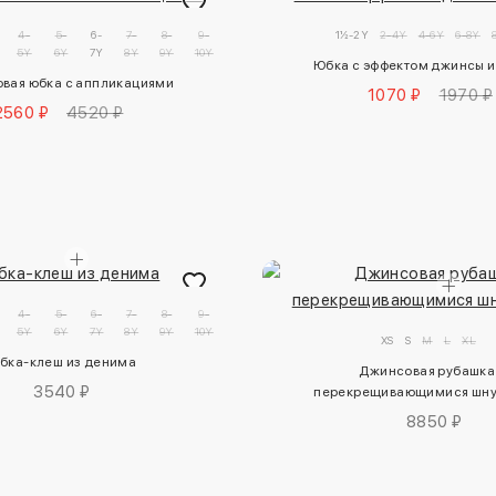
4-
5-
6-
7-
8-
9-
1½-2Y
2-4Y
4-6Y
6-8Y
5Y
6Y
7Y
8Y
9Y
10Y
Юбка с эффектом джинсы и
вая юбка с аппликациями
1070 ₽
1970 ₽
2560 ₽
4520 ₽
4-
5-
6-
7-
8-
9-
5Y
6Y
7Y
8Y
9Y
10Y
XS
S
M
L
XL
бка-клеш из денима
Джинсовая рубашка 
3540 ₽
перекрещивающимися шн
8850 ₽