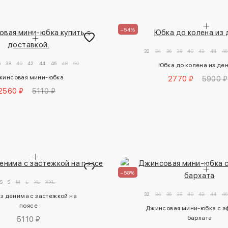
–54%
32
34
36
38
40
42
44
46
6
38
40
42
44
46
48
50
Юбка до колена из де
жинсовая мини-юбка
2770 ₽
5900 ₽
2560 ₽
5110 ₽
–58%
S
S
M
L
XL
XXL
32
34
36
38
40
42
44
46
з денима с застежкой на 
поясе
Джинсовая мини-юбка с э
бархата
5110 ₽