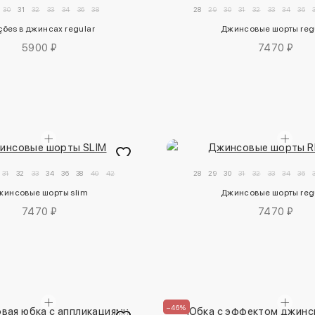
30
31
32
33
34
36
38
28
29
30
31
32
33
34
36
ções в джинсах regular
Джинсовые шорты reg
5900 ₽
7470 ₽
31
32
33
34
36
38
40
42
28
29
30
31
32
33
34
36
жинсовые шорты slim
Джинсовые шорты reg
7470 ₽
7470 ₽
–46%