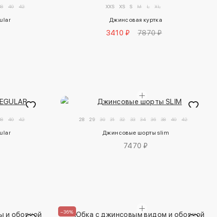
38
40
42
XXS
XS
S
M
L
XL
ular
Джинсовая куртка
3410 ₽
7870 ₽
38
40
42
28
29
30
31
32
33
34
36
38
40
42
ular
Джинсовые шорты slim
7470 ₽
–36%