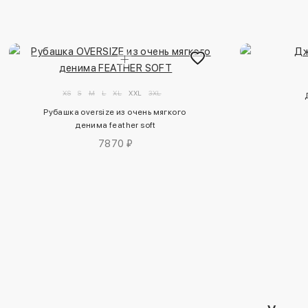
XS
S
M
L
XL
XXL
3XL
Рубашка oversize из очень мягкого 
денима feather soft
7870 ₽