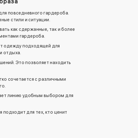
браза
 для повседневного гардероба.
ные стили и ситуации.
ть как сдержанные, так и более
ементами гардероба.
ют одежду подходящей для
и отдыха.
шений. Это позволяет находить
.
гко сочетается с различными
го.
ает линию удобным выбором для
 подходит для тех, кто ценит