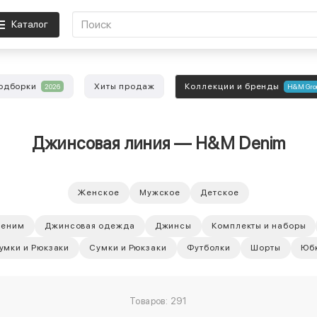
Каталог
одборки
Хиты продаж
Коллекции и бренды
2026
H&M Gro
Джинсовая линия — H&M Denim
Женское
Мужское
Детское
Деним
Джинсовая одежда
Джинсы
Комплекты и наборы
умки и Рюкзаки
Сумки и Рюкзаки
Футболки
Шорты
Юб
Товаров: 291