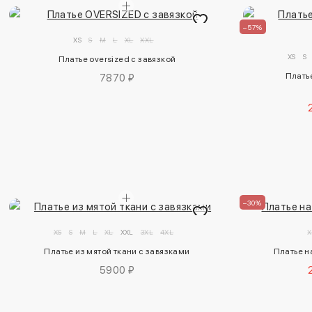
–57%
XS
S
M
L
XL
XXL
XS
S
Платье oversized с завязкой
Плать
7870 ₽
–30%
XS
S
M
L
XL
XXL
3XL
4XL
X
Платье из мятой ткани с завязками
Платье н
5900 ₽