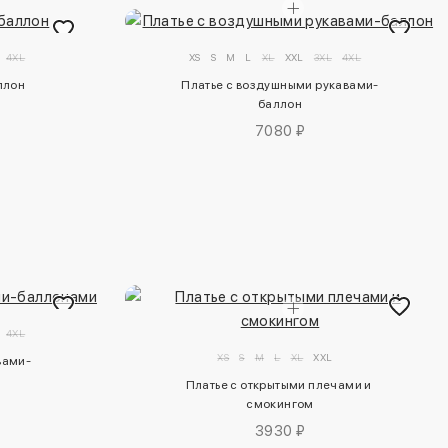
4XL
XS
S
M
L
XL
XXL
3XL
4XL
ллон
Платье с воздушными рукавами-
баллон
7080 ₽
4XL
XS
S
M
L
XL
XXL
вами-
Платье с открытыми плечами и 
смокингом
3930 ₽