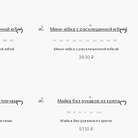
48
50
32
34
36
38
40
42
44
46
48
50
ой юбой
Мини-юбка с расклешенной юбкой
3930 ₽
XS
S
M
L
XL
XXL
лечами
Майка без рукавов из крепа
5110 ₽