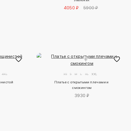
завязках
4050 ₽
5900 ₽
4XL
XS
S
M
L
XL
XXL
нистой 
Платье с открытыми плечами и 
смокингом
3930 ₽