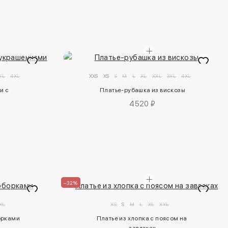
XL
4XL
XXS
XS
S
M
L
XL
XXL
3XL
4XL
 с 
Платье-рубашка из вискозы
4520 ₽
–32%
XL
XS
S
M
L
XL
XXL
орками
Платье из хлопка с поясом на 