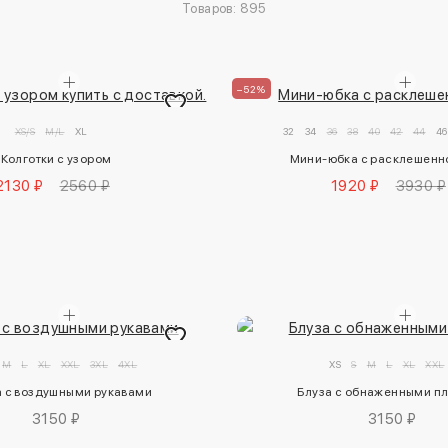
Товаров: 895
–52%
XS/S
M/L
XL
32
34
36
38
40
42
44
46
Колготки с узором
Мини-юбка с расклешенн
2130 ₽
2560 ₽
1920 ₽
3930 ₽
M
L
XL
XXL
3XL
4XL
XS
S
M
L
XL
XXL
а с воздушными рукавами
Блуза с обнаженными п
3150 ₽
3150 ₽