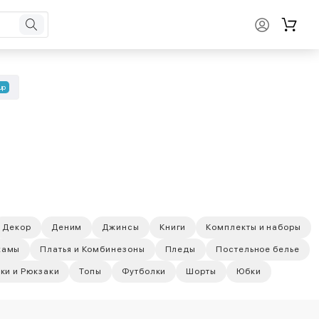
up
Декор
Деним
Джинсы
Книги
Комплекты и наборы
жамы
Платья и Комбинезоны
Пледы
Постельное белье
ки и Рюкзаки
Топы
Футболки
Шорты
Юбки