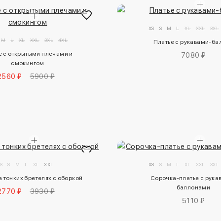
XS
S
M
L
XL
XXL
3XL
M
L
XL
XXL
3XL
4XL
Платье с рукавами-ба
е с открытыми плечами и 
7080 ₽
смокингом
2560 ₽
5900 ₽
S
S
M
L
XL
XXL
XS
S
M
L
XL
XXL
3XL
а тонких бретелях с оборкой
Сорочка-платье с рука
баллонами
2770 ₽
3930 ₽
5110 ₽