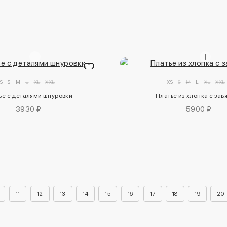
S
S
M
L
XL
XXL
XS
S
M
L
XL
XXL
ье с деталями шнуровки
Платье из хлопка с зав
3930 ₽
5900 ₽
11
12
13
14
15
16
17
18
19
20