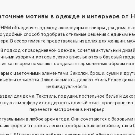
еточные мотивы в одежде и интерьере от 
H&M объединяет одежду, аксессуары и товары для дома с 
о удобный способ подобрать стильные решения с единым нас
ьера. В ассортименте представлены изделия для женщин, муж
 подход к повседневной одежде, сочетая актуальный дизай
чными узорами, которые легко вписываются в базовый гардер
гие категории помогают создавать гармоничные образы на 
ары с цветочными элементами. Заколки, броши, сумки и друг
 выразительности. Такие элементы делают стиль более цель
индивидуальность.
аздел для дома. Текстиль, подушки, постельное белье и дек
тную атмосферу и поддержать единый стиль пространства. Э
перенести настроение в интерьер.
туальными в любое время года. Они сочетаются с базовыми
зию форм и оттенков легко подобрать как спокойные, так и