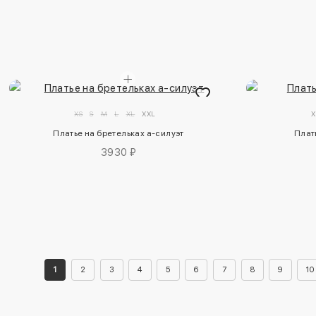
XS
S
M
L
XL
XXL
X
Платье на бретельках а-силуэт
Плат
3930 ₽
1
2
3
4
5
6
7
8
9
10