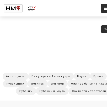
8
П
Аксессуары
Бижутерия и Аксессуары
Блузы
Брюки
Купальники
Легинсы
Легинсы
Нижнее белье и Пижа
Рубашки
Рубашки и Блузы
Свитшоты и толстовки