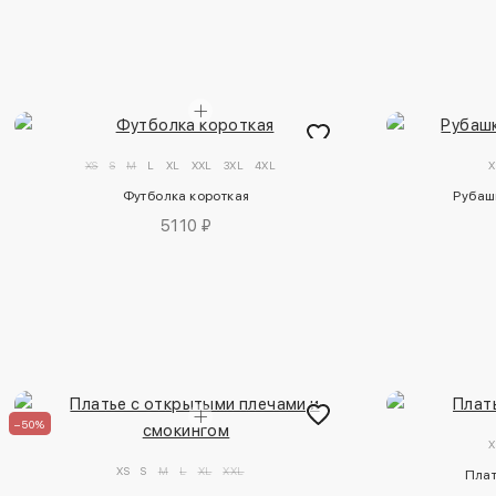
XS
S
M
L
XL
XXL
3XL
4XL
X
Футболка короткая
Рубаш
5110 ₽
–50%
X
XS
S
M
L
XL
XXL
Плат