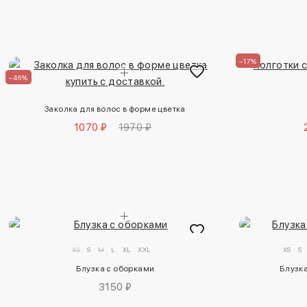
–17%
–46%
Заколка для волос в форме цветка
1070 ₽
1970 ₽
XS
S
M
L
XL
XXL
XS
S
Блузка с оборками
Блузк
3150 ₽