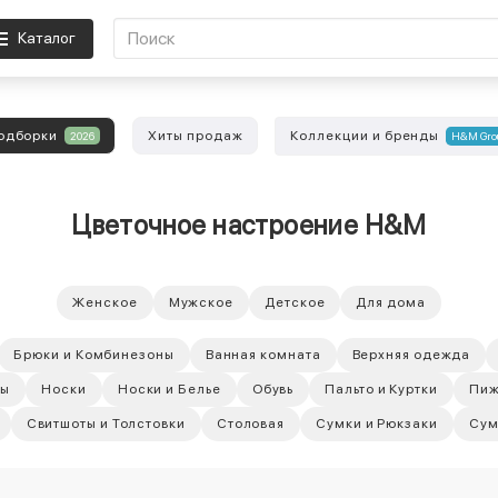
Каталог
одборки
Хиты продаж
Коллекции и бренды
2026
H&M Gro
Цветочное настроение H&M
Женское
Мужское
Детское
Для дома
Брюки и Комбинезоны
Ванная комната
Верхняя одежда
мы
Носки
Носки и Белье
Обувь
Пальто и Куртки
Пи
Свитшоты и Толстовки
Столовая
Сумки и Рюкзаки
Сум