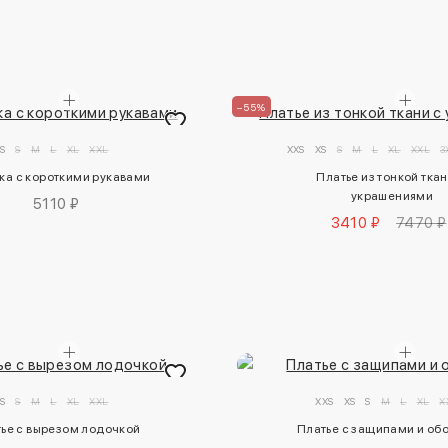
–55%
S
S
M
L
XL
XXL
XXS
XS
S
M
L
XL
XXL
3
ка с короткими рукавами
Платье из тонкой ткани
украшениями
5110 ₽
3410 ₽
7470 ₽
S
S
M
L
XL
XXL
XXS
XS
S
M
L
XL
X
ье с вырезом лодочкой
Платье с защипами и об