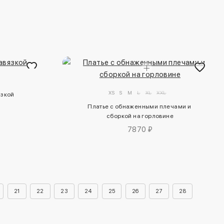
XS
S
M
L
XL
XXL
язкой
Платье с обнаженными плечами и 
сборкой на горловине
7870 ₽
21
22
23
24
25
26
27
28