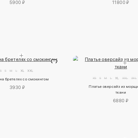
5900 ₽
11800 ₽
S
S
M
L
XL
XXL
XS
S
M
L
XL
XXL
3XL
на бретелях со смокингом
Платье оверсайз из морщи
3930 ₽
ткани
6880 ₽