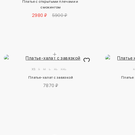
Платье с открытыми плечами и 
смокингом
2980 ₽
5900 ₽
XS
S
M
L
XL
XXL
X
Платье-халат с завязкой
Платье 
7870 ₽