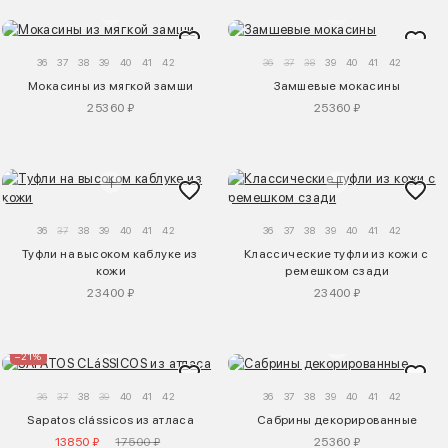
36
37
38
39
40
41
42
36
37
38
39
40
41
42
Мокасины из мягкой замши
Замшевые мокасины
25360 ₽
25360 ₽
36
37
38
39
40
41
42
36
37
38
39
40
41
42
Туфли на высоком каблуке из 
Классические туфли из кожи с 
кожи
ремешком сзади
23400 ₽
23400 ₽
–21%
36
37
38
39
40
41
42
36
37
38
39
40
41
42
Sapatos clássicos из атласа
Сабрины декорированные
13850 ₽
17500 ₽
25360 ₽