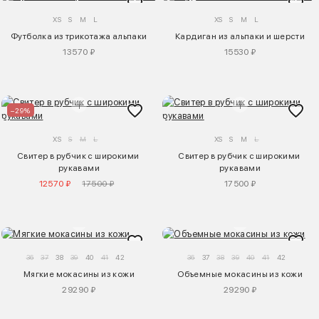
XS
S
M
L
XS
S
M
L
Футболка из трикотажа альпаки
Кардиган из альпаки и шерсти
13570 ₽
15530 ₽
–29%
XS
S
M
L
XS
S
M
L
Свитер в рубчик с широкими 
Свитер в рубчик с широкими 
рукавами
рукавами
12570 ₽
17500 ₽
17500 ₽
36
37
38
39
40
41
42
36
37
38
39
40
41
42
Мягкие мокасины из кожи
Объемные мокасины из кожи
29290 ₽
29290 ₽