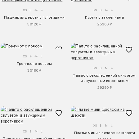
XS
S
M
L
XS
S
M
L
Пиджак из шерсти с пуговицами
Куртка с заклепками
39120 ₽
25360 ₽
XS
S
M
L
Тренчкот с поясом
XS
S
M
L
35190 ₽
Пальто с расклешенной силуэтом 
и зауженным воротником
29290 ₽
XS
S
M
L
XS
S
M
L
Платье мини с поясом из шерсти
Пальто с расклешенной силуэтом 