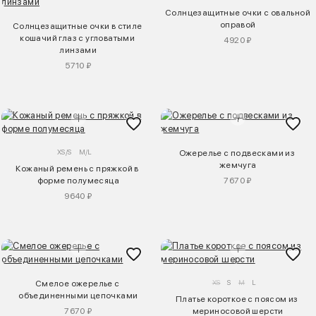
Солнцезащитные очки с овальной 
оправой
Солнцезащитные очки в стиле 
кошачий глаз с угловатыми 
4920 ₽
линзами
5710 ₽
XS/S
M/L
Ожерелье с подвесками из 
жемчуга
Кожаный ремень с пряжкой в 
форме полумесяца
7670 ₽
9640 ₽
XS
S
M
L
Смелое ожерелье с 
объединенными цепочками
Платье короткое с поясом из 
7670 ₽
мериносовой шерсти