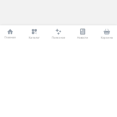
Главная
Полезное
Каталог
Новости
Корзина
ДЛЯ ПОКУПАТЕЛЕЙ
Частые вопросы
О компании
Способы оплаты
Соглашение
Доставка
Агентский договор
Обмен и возврат
Отзывы