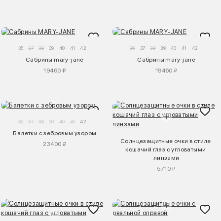
36
37
38
39
40
41
42
36
37
38
39
40
41
42
Сабрины mary-jane
Сабрины mary-jane
19460 ₽
19460 ₽
36
37
38
39
40
41
42
Балетки с зебровым узором
Солнцезащитные очки в стиле 
23400 ₽
кошачий глаз с угловатыми 
линзами
5710 ₽