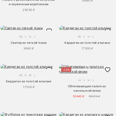
19460 ₽
и зауженным воротником
29290 ₽
XS
S
M
L
XS
S
M
L
Свитер из легкой ткани
Кардиган из толстой альпаки
9640 ₽
17500 ₽
–24%
XS
S
M
L
XS
S
M
L
Кардиган из толстой альпаки
Обтягивающее пальто из 
17500 ₽
канельской вязки
10440 ₽
13570 ₽