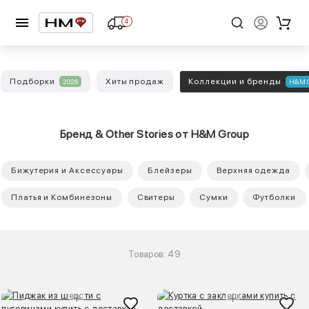
4
Подборки
Хиты продаж
Коллекции и бренды
2026
H&M G
Бренд & Other Stories от H&M Group
Бижутерия и Аксессуары
Блейзеры
Верхняя одежда
Платья и Комбинезоны
Свитеры
Сумки
Футболки
Товаров: 49