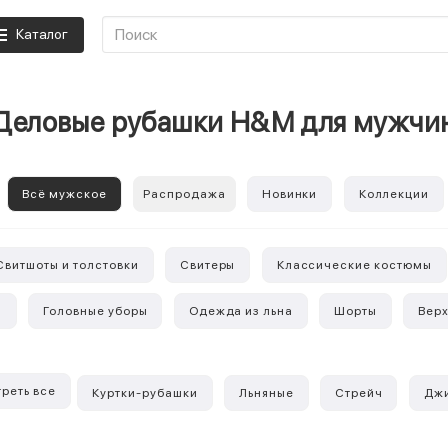
Каталог
Деловые рубашки H&M для мужчи
Всё мужское
Распродажа
Новинки
Коллекции
Свитшоты и толстовки
Свитеры
Классические костюмы
ы
Головные уборы
Одежда из льна
Шорты
Вер
реть все
Куртки-рубашки
Льняные
Стрейч
Дж