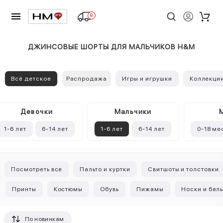
8
ДЖИНСОВЫЕ ШОРТЫ ДЛЯ МАЛЬЧИКОВ H&M
Всё детское
Распродажа
Игры и игрушки
Коллекци
Девочки
Mальчики
1-6 лет
6-14 лет
1-6 лет
6-14 лет
0-18 ме
Посмотреть все
Пальто и куртки
Свитшоты и толстовки
Принты
Костюмы
Обувь
Пижамы
Носки и бел
По новинкам